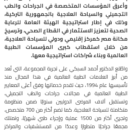
وأعرق المؤسسات المتخصصة في الجراحات والطب
التجميلي والسياحة العلاجية بالجمهورية التركية،
وذلك في إطار استراتيجية الهيئة العامة للرعاية
الصحية لتعزيز الاستثمار في القطاع الصحي، وترسيخ
مكانة مصر كمركز إقليمي ودولي للسياحة العلاجية،
من خلال استقطاب كبرى المؤسسات الطبية
العالمية وبناء شراكات استراتيجية معها.
واطّلع الدكتور أحمد السبكي على تجربة المجموعة، التي تُعد
من أبرز العلامات الطبية العالمية في هذا المجال منذ
تأسيسها عام 1994، حيث تقدم خدماتها وفق أعلى المعايير
الطبية العالمية في مجالات جراحات والطب التجميلي،
وتستقبل آلاف المرضى الدوليين سنويًا ضمن منظومة
متكاملة للسياحة العلاجية. كما تضم أكثر من 700 متخصص،
وتجري أكثر من 1500 عملية وإجراء طبي شهريًا، وتمتلك
مجمعًا جراحيًا متطورًا وعددًا من المستشفيات والمراكز