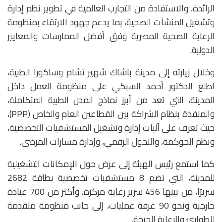
الرائدة، والاستفادة من التجارب العالمية في تطوير نظم إدارة
وتشغيل المنشآت الصحية، بما يدعم جهود الارتقاء بمنظومة
الرعاية الصحية المصرية وفق أفضل الممارسات والمعايير
الدولية.
وخلال زيارته إلى مدينة باشاك شهير تشام وساكورا الطبية،
اطلع الدكتور أحمد السبكي على منظومة العمل داخل
المدينة، التي تعد من أبرز نماذج المدن الطبية المتكاملة،
والمنفذة بنظام الشراكة بين القطاعين العام والخاص (PPP)،
حيث تعرف على آليات إدارة وتشغيل المستشفيات التخصصية،
ونظم الحوكمة، والتحول الرقمي، وإدارة مسارات المرضى.
كما استمع رئيس الهيئة إلى عرض حول الإمكانات التشغيلية
للمدينة، التي تضم 8 مستشفيات تخصصية بطاقة 2682
سريرًا، من بينها 456 سرير رعاية مركزة، وأكثر من 700 عيادة
خارجية ونحو 90 غرفة عمليات، إلى جانب منظومة متقدمة
للطوارئ والرعاية الحرجة.