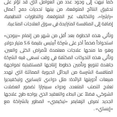
كما نبهت إلى وجود عدد من العوامل التي قد تؤثر على
تحقيق النتائج المتوقعة، من بينها تحديات دمج أعمال
«رايثيرا»، والتكاليف غير المتوقعة، والتطورات التنظيمية،
إضافة إلى المنافسة المتزايدة في سوق العلاجات المناعية.
وتأتي هذه الخطوة بعد أقل من شهر من إتمام «بيوجن»
استحواذاً ضخماً آخر على شركة أبيليس بقيمة 5.6 مليار دولار،
وهو ما منحها علاجات معتمدة لأمراض الكلى والعين،
وتأتي هذه التحركات المكثفة في وقت تسعى فيه الشركة
جاهدة لتنويع وتأمين خطوط إنتاجها المستقبلية لمواجهة
المنافسة الشرسة من البدائل الحيوية المماثلة التي تهدد
مبيعات أدويتها الرائدة؛ مثل دواءي تايسابري وتيكفيديرا
لعلاج التصلب المتعدد، ودواء سبينرازا لضمور العضلات
الشوكي، فضلاً عن البطء والتعقيد الذي يواجه طرح علاجها
الجديد لمرض الزهايمر «ليكيمبي» المطور بالشراكة مع
«إيساي» .