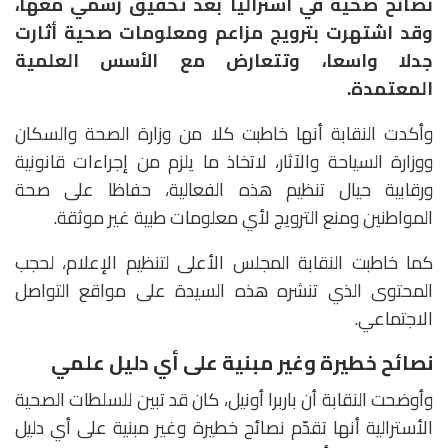
نصائح صحية في أستراليا بعد تحقيق رسمي معها،
وقد اشتهرت بترويج مزاعم ومعلومات صحية أثارت
جدلا واسعا، وتتعارض مع الأسس العلمية
المعتمدة.
وأكدت النقابة أنها خاطبت كلا من وزارة الصحة والسكان
ووزارة السياحة والآثار، لاتخاذ ما يلزم من إجراءات قانونية
ورقابية حيال تنظيم هذه الفعالية، حفاظا على صحة
المواطنين ومنع الترويج لأي معلومات طبية غير موثقة.
كما خاطبت النقابة المجلس الأعلى لتنظيم الإعلام، لحجب
المحتوى الذي تنشره هذه السيدة على مواقع التواصل
الاجتماعي.
نصائح خطيرة وغير مبنية على أي دليل علمي
وأوضحت النقابة أن باربرا أونيل، كان قد تبين للسلطات الصحية
الأسترالية أنها تقدّم نصائح خطيرة وغير مبنية على أي دليل