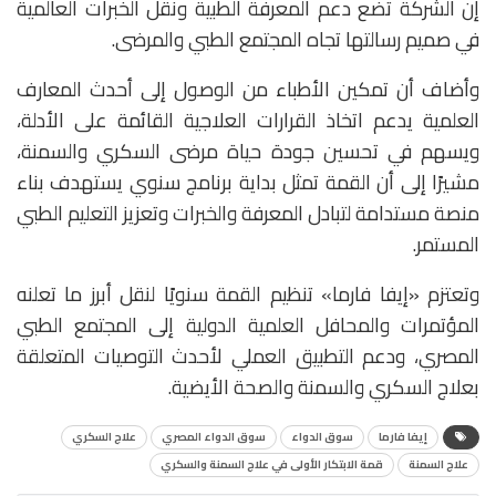
إن الشركة تضع دعم المعرفة الطبية ونقل الخبرات العالمية
في صميم رسالتها تجاه المجتمع الطبي والمرضى.
وأضاف أن تمكين الأطباء من الوصول إلى أحدث المعارف
العلمية يدعم اتخاذ القرارات العلاجية القائمة على الأدلة،
ويسهم في تحسين جودة حياة مرضى السكري والسمنة،
مشيرًا إلى أن القمة تمثل بداية برنامج سنوي يستهدف بناء
منصة مستدامة لتبادل المعرفة والخبرات وتعزيز التعليم الطبي
المستمر.
وتعتزم «إيفا فارما» تنظيم القمة سنويًا لنقل أبرز ما تعلنه
المؤتمرات والمحافل العلمية الدولية إلى المجتمع الطبي
المصري، ودعم التطبيق العملي لأحدث التوصيات المتعلقة
بعلاج السكري والسمنة والصحة الأيضية.
إيفا فارما
سوق الدواء
سوق الدواء المصري
علاج السكري
علاج السمنة
قمة الابتكار الأولى في علاج السمنة والسكري