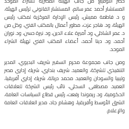
حضر التوقيع من جانب الهيئة المصرية للشراء الموحد
المستشار أحمد عمر سالم، المستشار القانوني لرئيس الهيئة،
و د. فاطمة مميش، رئيس الإدارة المركزية لمكتب رئيس
الهيئة، ود. هاجر عزت، مطور أعمال بالمكتب الفني، وكل من
د. عمر الشاذلي، ود. أميرة علاء الدين، ود. نيرة حسن، ود. نوران
أحمد، ود. دينا أحمد، أعضاء المكتب الفني لهيئة الشراء
الموحد.
ومن جانب مجموعة محرم السفير شريف البديوي، المدير
التنفيذي للشركة، والعميد. شريف بنداري، شريك إداري مصر
وليبيا والسودان والعميد. محمد دربالة، شريك إداري أفريقيا،
العميد. مصطفى السحلي، نائب رئيس الشركة للعلاقات
الحكومية، ود. ريموندا رفعت، رئيس قطاع السياسات العامة،
الشرق الأوسط وأفريقيا، وهشام جاد، مدير العلاقات العامة
والإعلام.