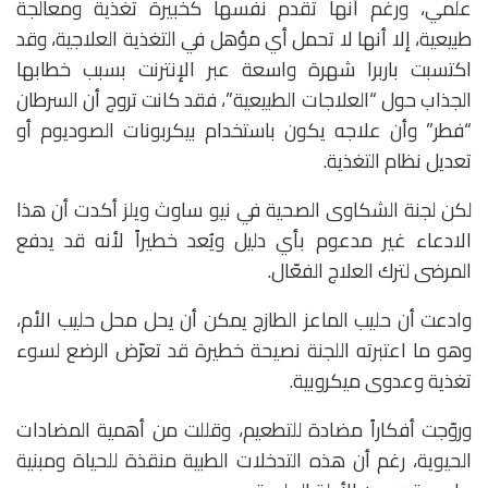
علمي، ورغم أنها تقدم نفسها كخبيرة تغذية ومعالجة
طبيعية، إلا أنها لا تحمل أي مؤهل في التغذية العلاجية، وقد
اكتسبت باربرا شهرة واسعة عبر الإنترنت بسبب خطابها
الجذاب حول “العلاجات الطبيعية”، فقد كانت تروج أن السرطان
“فطر” وأن علاجه يكون باستخدام بيكربونات الصوديوم أو
تعديل نظام التغذية.
لكن لجنة الشكاوى الصحية في نيو ساوث ويلز أكدت أن هذا
الادعاء غير مدعوم بأي دليل ويُعد خطيراً لأنه قد يدفع
المرضى لترك العلاج الفعّال.
وادعت أن حليب الماعز الطازج يمكن أن يحل محل حليب الأم،
وهو ما اعتبرته اللجنة نصيحة خطيرة قد تعرّض الرضع لسوء
تغذية وعدوى ميكروبية.
وروّجت أفكاراً مضادة للتطعيم، وقللت من أهمية المضادات
الحيوية، رغم أن هذه التدخلات الطبية منقذة للحياة ومبنية