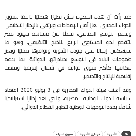
كما رأت أن هذه الخطوة تمثل تطورًا هيكليًا داعمًا لسوق
الدواء المصري، يعزز أمن الإمدادات ويرتقي بالإطار التنظيمي
ويدعم التوسع الصناعي، فضلًا عن مساندة جهود مصر
للتقدم نحو المستوى الرابع للنضج التنظيمي، وهو ما
سينعكس إيجابًا على جودة الأدوية وتوافرها محليًا ويعزز
طموحات البلاد في التوسع بصادراتها الدوائية، بما يدعم
مكانتها كأكبر سوق دوائية في شمال إفريقيا ومنصة
إقليمية للإنتاج والتصدير.
وقد أعلنت هيئة الدواء المصرية في 3 يوليو 2026 اعتماد
سياسة الدواء الوطنية المصرية، والتي تعد إطارًا استراتيجيًا
شاملًا يحدد التوجهات الوطنية لتطوير القطاع الدوائي.
الأدوية
توطين الأدوية
سوق الدواء