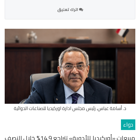
اترك تعليق
د. أسامة عباس، رئيس مجلس ادارة اوركيديا للصناعات الدوائية
دواء
مبيعات «أوركيديا للأدوية» تتراجع 14.9% خلال النصف