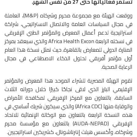
تستمر فعالياتها حتى 27 من نفس الشهر.
ووقعت الهيئة مع مجموعة محرم وشركاه (M&P)، العاملة
في مجال السياسات العامة والاتصال الاستراتيجي، شراكة
استراتيجية لدعم أعمال المعرض والمؤتمر الطبي الإفريقي
في نسخته الرابعة Africa Health Excon والذي سيعقد بمركز
المنارة الدولي للمعارض بالقاهرة. حيث تمثل نسخة هذا العام
أول مؤتمر أفريقي لحلول الذكاء الاصطناعي في مجال
الرعاية الصحية.
تقوم الهيئة المصرية للشراء الموحد هذا المعرض والمؤتمر
الإقليمي البارز الذي لاقى نجاحًا كبيرًا خلال دوراته الثلاث
السابقة، بالتعاون مع المركز الإفريقي لمكافحة الأمراض
والوقاية منها (Africa CDC) والذي سيكون شريك أساسي في
هذه النسخة الرابعة بالتعاون مع الوكالة الإنمائية للاتحاد
الإفريقي (AUDA-NEPAD) بالتعاون مع مؤسسة محرم
وشركاه، وأكسس هيلث إنترناشونال، كشريكين استراتيجيين.