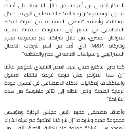
الابتكار الصحي في أفريقيا، من خلال الاعتماد على أحدث
الحلول الرقمية وتكنولوجيا الذكاء الاصطناعي التي دخلت كل
المجالات، وأضاف: “نسعى للاستفادة من قدرات الذكاء
الاصطناعي في تقديم أرقى مستويات الخدمات الصحية
للمواطن المصري، من خلال شراكتنا مع مجموعة محرم
وشركاه (M&P) التي تُعد من أهم شركات الاتصال
الاستراتيجي والسياسات العامة في مصر والمنطقة”
كما صرح الدكتور كمال عبيد، المدير التنفيذي للمؤتمر، قائلاً:
“إن هذا المؤتمر يمثل فرصة فريدة لالتقاء العقول
واستكشاف إمكانيات الذكاء الاصطناعي في تحسين جودة
الرعاية الصحية، ونحن نتطلع إلى نتائج ملموسة من هذه
الشراكة.”
وأضاف مصطفى محرم، رئيس مجلس الإدارة ومؤسس
مجموعة محرم وشركاه: “إنّ شراكتنا المثمرة مع هيئة الشراء
الموحد هي شراكة ممتدة منذ انطلاق الدورة الأولى من