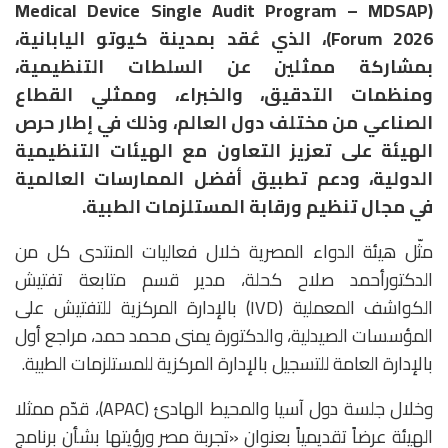
(Medical Device Single Audit Program – MDSAP
Forum 2026)، الذي عُقد بمدينة كيوتو اليابانية،
بمشاركة ممثلين عن السلطات التنظيمية،
ومنظمات التدقيق، والخبراء، وممثلي القطاع
الصناعي من مختلف دول العالم، وذلك في إطار حرص
الهيئة على تعزيز التعاون مع الهيئات التنظيمية
الدولية، ودعم تطبيق أفضل الممارسات العالمية
في مجال تنظيم ورقابة المستلزمات الطبية.
مثّل هيئة الدواء المصرية خلال فعاليات المنتدى كل من
الدكتورأحمد صلاح كحلة، مدير قسم متابعة تفتيش
الكواشف المعملية (IVD) بالإدارة المركزية للتفتيش على
المؤسسات الصيدلية، والدكتورة يمنى محمد حمد، مراجع أول
بالإدارة العامة للتسجيل بالإدارة المركزية للمستلزمات الطبية.
وخلال جلسة دول آسيا والمحيط الهادئ (APAC)، قدّم ممثلا
الهيئة عرضاً تقديمياً بعنوان «تجربة مصر ورؤيتها بشأن برنامج