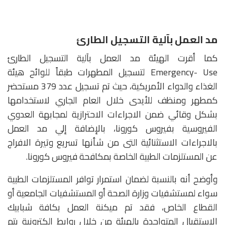
مد العمل بآلية التسجيل الطارئ
كما أقرت الهيئة مد العمل بآلية التسجيل الطارئ
Emergency- Use لتسجيل المطهرات طبقاً للوائح هيئة
الغذاء والدواء الأمريكية، حيث تم تسجيل عدد 379 مستحضر
كمطهر ومنظف للأيدى خلال العام الجاري لاستخدامها
بشكل وقائي ضمن الاجراءات الاحترازية لمجابهة العدوي
الفيروسية بفيروس كورونا، بالإضافة إلي مد العمل
بالاجراءات الاستثنائية التى من شأنها تسريع وتيرة الافراج
عن المستلزمات الطبية الخاصة بمكافحة فيروس كورونا.
وأوضح أنه بالنسبة لضمان استمرار توافر المستلزمات الطبية
سواء لمستشفيات وزارة الصحة أو المستشفيات الجامعية أو
القطاع الخاص، فقد تم ميكنة العمل بكافة شبابيك
الاستقبال المتواجدة بالهيئة من خلال روابط إلكترونية يتم