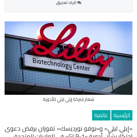
اترك تعليق
شعار شركة إيلي ليلي للأدوية
الرئيسية
عالمية
«إيلي ليلي» و«نوفو نورديسك» تفوزان برفض دعوى
احتكار بشأن أدوية «GLP-1» في الولايات المتحدة