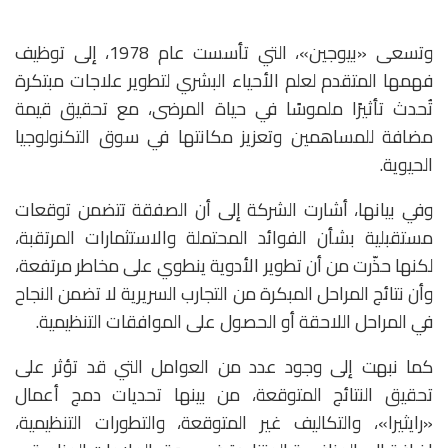
وتسعى «بيوجين»، التي تأسست عام 1978، إلى توظيف
فهمها المتقدم لعلم الأحياء البشري لتطوير علاجات مبتكرة
تُحدث تأثيرًا ملموسًا في حياة المرضى، مع تحقيق قيمة
مضافة للمساهمين وتعزيز مكانتها في سوق التكنولوجيا
الحيوية.
وفي بيانها، أشارت الشركة إلى أن الصفقة تتضمن توقعات
مستقبلية بشأن الفوائد المحتملة والاستثمارات المرتقبة،
لكنها حذّرت من أن تطوير الأدوية ينطوي على مخاطر مرتفعة،
وأن نتائج المراحل المبكرة من التجارب السريرية لا تضمن النجاح
في المراحل اللاحقة أو الحصول على الموافقات التنظيمية.
كما نبهت إلى وجود عدد من العوامل التي قد تؤثر على
تحقيق النتائج المتوقعة، من بينها تحديات دمج أعمال
«رايثيرا»، والتكاليف غير المتوقعة، والتطورات التنظيمية،