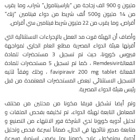
مليون و 900 الف زجاجة من “باراسيتامول” شراب، وما يقرب
من 14 مليون و500 ألف شريط من دواء فيتامين “زنك”
أقراص، وما يقرب من 22 مليون شريط فيتامين سي أقراص.
وأضاف أن الهيئة قررت مد العمل بالإجراءات الاستثنائية التي
أقرتها هيئة الدواء المصرية مطلع العام الجاري لمواجهة
فيروس كورونا، حيث تم تسجيل 3 مستحضرات للمادة
الفعالةRemdesivir ، كما تم تسجيل 5 مستحضرات للمادة
الفعالة favipiravir 200 mg tablet ، وذلك وفقاً لآليه
التسجيل الاستثنائي لبعض المستحضرات المعتمدة من قبل
رئيس هيئة الدواء المصرية.
وتم أيضا تشكيل فريقا مكونا من محللين من مختلف
المعامل التابعة لهيئة الدواء، تم تكليفه بفحص الملفات و
تحليل أدويه كورونا لدي الشركة فور الانتهاء من التصنيع و
متابعة صدور نتائجها في الحال، ضماناً لسرعة فحص وتحليل
أدوية بروتوكول علاج كورونا بما يضمن استمرار وسرعة