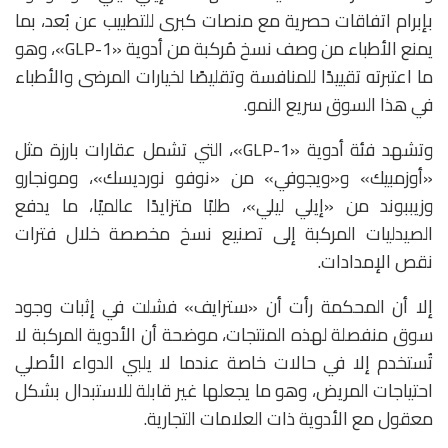
بإبرام اتفاقات حصرية مع منصات كبرى للتطبيب عن بُعد، بما
يمنع الأطباء من وصف نسخ مُركبة من أدوية «GLP-1»، وهو
ما اعتبرته تقييدًا للمنافسة وتقليصًا لخيارات المرضى والأطباء
في هذا السوق سريع النمو.
وتشهد فئة أدوية «GLP-1»، التي تشمل عقارات بارزة مثل
«
أوزمبيك»
و«
ويجوفي»
من «نوفو نورديسك»، و
مونجارو
و
زيببوند
من «إيلي ليلي»، طلبًا متزايدًا عالميًا، ما يدفع
الصيدليات المركبة إلى تصنيع نسخ مخصصة خلال فترات
نقص الإمدادات.
إلا أن المحكمة رأت أن «سترايف» فشلت في إثبات وجود
سوق منفصلة لهذه المنتجات، موضحة أن الأدوية المركبة لا
تُستخدم إلا في حالات خاصة عندما لا يلبي الدواء الأصلي
احتياجات المريض، وهو ما يجعلها غير قابلة للاستبدال بشكل
معقول مع الأدوية ذات العلامات التجارية.