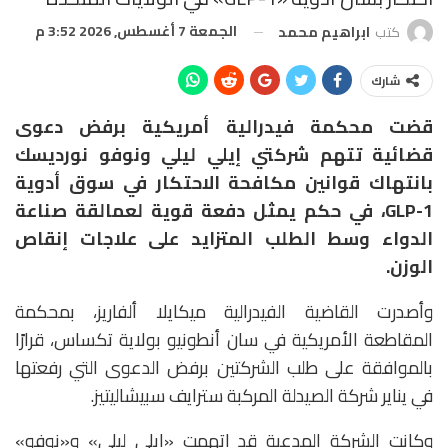
الجمعة 7 أغسطس, 2026 3:52 م
كتب
ابراهيم محمد
شارك
قضت محكمة فيدرالية أمريكية برفض دعوى
قضائية تتهم شركتي
إيلي ليلي
و
نوفو نورديسك
بانتهاك قوانين مكافحة الاحتكار في سوق أدوية
GLP-1، في حكم يمثل دفعة قوية لعمالقة صناعة
الدواء وسط الطلب المتزايد على علاجات إنقاص
الوزن.
وأصدرت القاضية الفيدرالية
ميكايلا ألفاريز
، بمحكمة
المقاطعة الأمريكية في سان أنطونيو بولاية تكساس، قرارًا
بالموافقة على طلب الشركتين برفض الدعوى التي رفعتها
في يناير شركة الصيدلة المركبة
سترايف سبيشاليتيز
.
وكانت الشركة المدعية قد اتهمت «إيلي ليلي» و«نوفو»