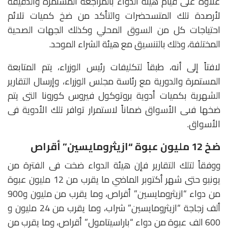
علاوة على قيام هيئة الدواء بالمراجعة المستمرة والدقيقة
لأرصدة تلك المتسحضرات والتأكد من ضخ كميات تلائم
احتياجات كل من السوق المحلي وكذلك الجهات الصحية
المختلفة، وذلك بالتنسيق مع هيئة الشراء الموحد.
لافتاً إلى أنه، طبقاً لتكليفات رئيس الوزراء، يتم المتابعة
المستمرة والدورية مع رئاسة مجلس الوزراء، وإرسال التقارير
الشهرية بكميات أدوية بروتوكول فيروس كورونا التى يتم
ضخها فىى الأسواق ضماناً لاستمرار توافر تلك الأدوية فى
الأسواق.
ضخ 12 مليون عبوة “ازيثرومايسين” أقراص
ووفقاً لتلك التقارير فإن هيئة الدواء ضخت فى الفترة من
يونيو حتى شهر أكتوبر الماضي ما يقرب من 12 مليون عبوة
من دواء “ازيثرومايسين” أقراص، وما يقرب من مليون و900
ألف زجاجة “ازيثرومايسين” شراب، وما يقرب من 24 مليون و
600 الف عبوة من دواء “باراسيتامول” أقراص، وما يقرب من