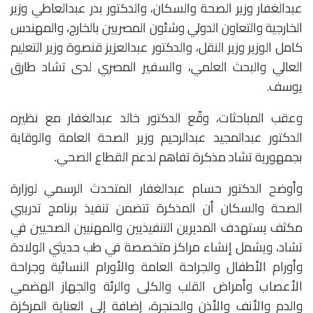
عبدالغفار وزير الصحة والسكان، والدكتور بدر عبدالعاطي وزير
الخارجية والتعاون الدولي وشئون المصريين بالخارج، والمهندس
كامل الوزير وزير النقل، والدكتور عبدالعزيز قنصوة وزير التعليم
العالي والبحث العلمي، والسفير المصري لدى تشاد طارق
يوسف.
وعقب المباحثات، وقّع الدكتور خالد عبدالغفار مع نظيره
الدكتور عبدالمجيد عبدالرحيم وزير الصحة العامة والوقاية
بجمهورية تشاد مذكرة تفاهم لدعم القطاع الصحي.
وأوضح الدكتور حسام عبدالغفار المتحدث الرسمي لوزارة
الصحة والسكان أن المذكرة تتضمن تنفيذ برنامج تدريبي
مكثف يستهدف المديرين التنفيذيين والمهنيين الصحيين في
تشاد، ويشمل إنشاء مراكز متخصصة في طب حديثي الولادة
وأورام الأطفال والجراحة العامة والأورام النسائية وجراحة
الأعصاب وأمراض القلب والكلى والرئة والجهاز الهضمي
والدم والأنف والأذن والحنجرة، إضافة إلى العناية المركزة