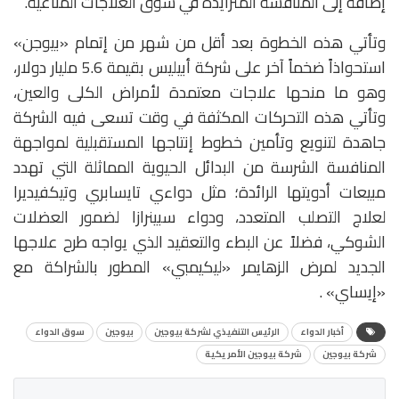
إضافة إلى المنافسة المتزايدة في سوق العلاجات المناعية.
وتأتي هذه الخطوة بعد أقل من شهر من إتمام «بيوجن»
استحواذاً ضخماً آخر على شركة أبيليس بقيمة 5.6 مليار دولار،
وهو ما منحها علاجات معتمدة لأمراض الكلى والعين،
وتأتي هذه التحركات المكثفة في وقت تسعى فيه الشركة
جاهدة لتنويع وتأمين خطوط إنتاجها المستقبلية لمواجهة
المنافسة الشرسة من البدائل الحيوية المماثلة التي تهدد
مبيعات أدويتها الرائدة؛ مثل دواءي تايسابري وتيكفيديرا
لعلاج التصلب المتعدد، ودواء سبينرازا لضمور العضلات
الشوكي، فضلاً عن البطء والتعقيد الذي يواجه طرح علاجها
الجديد لمرض الزهايمر «ليكيمبي» المطور بالشراكة مع
«إيساي» .
أخبار الدواء
الرئيس التنفيذي لشركة بيوجين
بيوجين
سوق الدواء
شركة بيوجين
شركة بيوجين الأمريكية