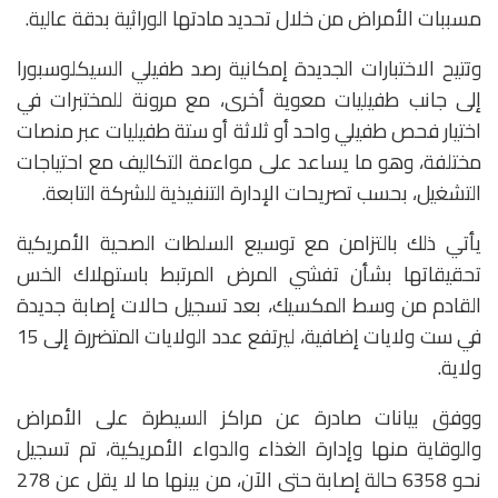
مسببات الأمراض من خلال تحديد مادتها الوراثية بدقة عالية.
وتتيح الاختبارات الجديدة إمكانية رصد طفيلي السيكلوسبورا
إلى جانب طفيليات معوية أخرى، مع مرونة للمختبرات في
اختيار فحص طفيلي واحد أو ثلاثة أو ستة طفيليات عبر منصات
مختلفة، وهو ما يساعد على مواءمة التكاليف مع احتياجات
التشغيل، بحسب تصريحات الإدارة التنفيذية للشركة التابعة.
يأتي ذلك بالتزامن مع توسيع السلطات الصحية الأمريكية
تحقيقاتها بشأن تفشي المرض المرتبط باستهلاك الخس
القادم من وسط المكسيك، بعد تسجيل حالات إصابة جديدة
في ست ولايات إضافية، ليرتفع عدد الولايات المتضررة إلى 15
ولاية.
ووفق بيانات صادرة عن
مراكز السيطرة على الأمراض
والوقاية منها
و
إدارة الغذاء والدواء الأمريكية
، تم تسجيل
نحو 6358 حالة إصابة حتى الآن، من بينها ما لا يقل عن 278