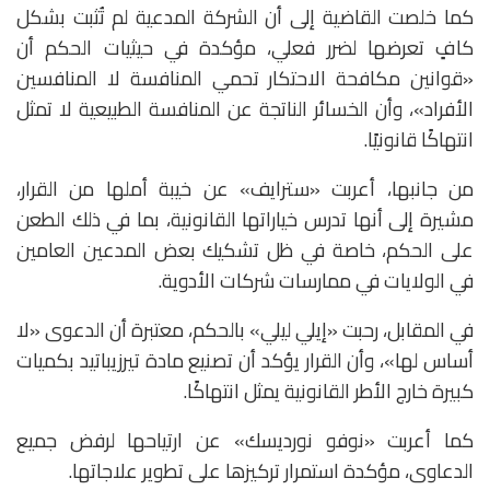
كما خلصت القاضية إلى أن الشركة المدعية لم تُثبت بشكل
كافٍ تعرضها لضرر فعلي، مؤكدة في حيثيات الحكم أن
«قوانين مكافحة الاحتكار تحمي المنافسة لا المنافسين
الأفراد»، وأن الخسائر الناتجة عن المنافسة الطبيعية لا تمثل
انتهاكًا قانونيًا.
من جانبها، أعربت «سترايف» عن خيبة أملها من القرار،
مشيرة إلى أنها تدرس خياراتها القانونية، بما في ذلك الطعن
على الحكم، خاصة في ظل تشكيك بعض المدعين العامين
في الولايات في ممارسات شركات الأدوية.
في المقابل، رحبت «إيلي ليلي» بالحكم، معتبرة أن الدعوى «لا
أساس لها»، وأن القرار يؤكد أن تصنيع مادة تيرزيباتيد بكميات
كبيرة خارج الأطر القانونية يمثل انتهاكًا.
كما أعربت «نوفو نورديسك» عن ارتياحها لرفض جميع
الدعاوى، مؤكدة استمرار تركيزها على تطوير علاجاتها.