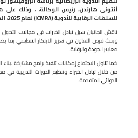
تنظيم الأدوية البريطانية برئاسة البروفيسور لو
أنتونى هارندن، رئيس الوكالة، ، وذلك على
للسلطات الرقابية للأدوية (ICMRA) لعام 2025، المقامة في العاصمة الهولندية أمستردام.
ناقش الجانبان سبل تبادل الخبرات في مجالات التحول 
وبحث فرص التعاون في تعزيز الابتكار التنظيمي بما يض
معايير الجودة والرقابة.
كما تناول الاجتماع إمكانات تنفيذ برامج مشتركة لبناء ا
من خلال تبادل الخبراء وتنظيم الدورات التدريبية في م
الدوائي المتقدمة.