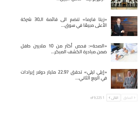
«زيتا فارما» تنضم الى قائمة الـ30 شركة
الأعلى مبيعًا في سوق…
«الصحة»: فحص أكثر من 10 ملايين طفل
ضمن مبادرة الكشف المبكر…
«إيلي ليلي» تحقق 22.97 مليار دولار إيرادات
في الربع الثاني…
السابق
التالى
1 of 9٬225