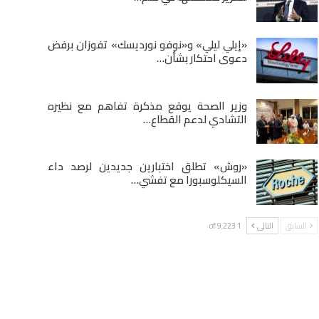
«إيلي ليلي» و«نوفو نورديسك» تفوزان برفض
دعوى احتكار بشأن…
وزير الصحة يوقع مذكرة تفاهم مع نظيره
التشادي لدعم القطاع…
«روش» تطلق اختبارين جديدين لرصد داء
السيكلوسبورا مع تفشي…
السابق
التالى
1 of 9٬223