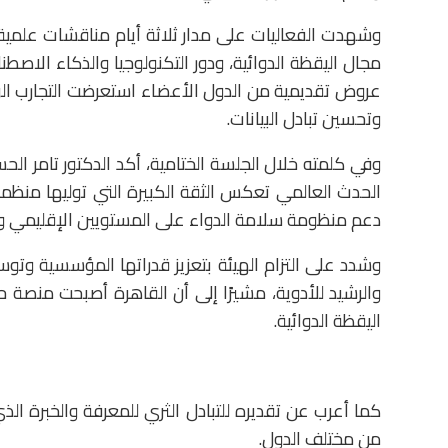
وشهدت الفعاليات على مدار ثلاثة أيام مناقشات علمية
مجال اليقظة الدوائية، ودور التكنولوجيا والذكاء الاصطن
عروض تقديمية من الدول الأعضاء استعرضت التجارب الوطن
وتحسين تبادل البيانات.
وفي كلمته خلال الجلسة الختامية، أكد الدكتور تامر الح
الحدث العالمي تعكس الثقة الكبيرة التي توليها منظمة 
دعم منظومة سلامة الدواء على المستويين الإقليمي وا
وشدد على التزام الهيئة بتعزيز قدراتها المؤسسية وتوس
والرشيد للأدوية، مشيرًا إلى أن القاهرة أصبحت منصة حو
اليقظة الدوائية.
كما أعرب عن تقديره للتبادل الثري للمعرفة والخبرة الذ
من مختلف الدول.