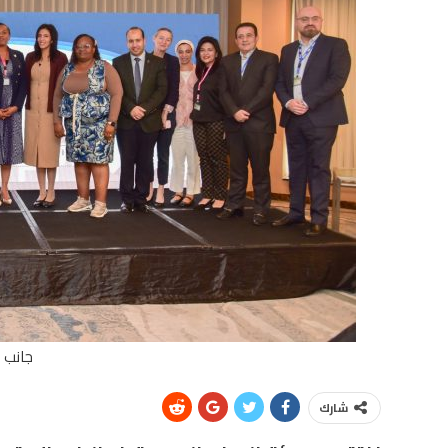
جانب م
شارك