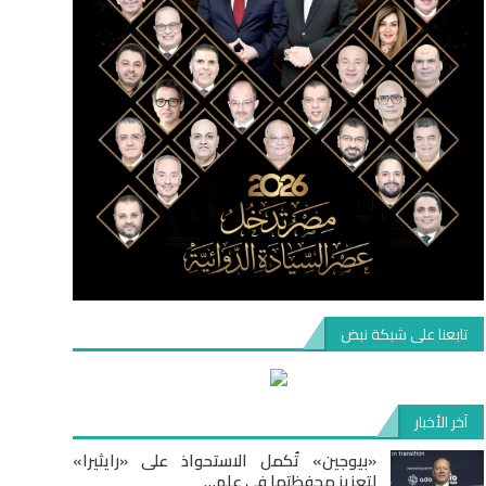
تابعنا على شبكة نبض
آخر الأخبار
«بيوجين» تُكمل الاستحواذ على «رايثيرا»
لتعزيز محفظتها في علم…