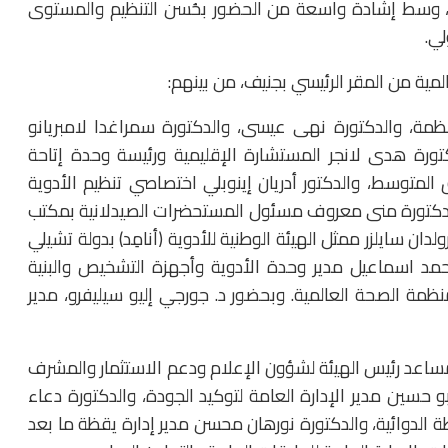
، وسط إشادة واسعة من الحضور بحُسن التنظيم والمستوى
لي.
مية من المقر الرئيسي بجنيف، من بينهم:
نظمة، والدكتورة نهى عيسى، والدكتورة سمراغدا لامبريانو
كتورة هدى لانجر المستشارة الإقليمية ورئيسة وحدة إتاحة
 المتوسط، والدكتور أدريان إينوبلي اختصاصي تنظيم الأدوية
الدكتورة منى معروف مسئول المستحضرات الصيدلانية بمكتب
ان سايلزر ممثل الهيئة الوطنية للأدوية (أنامِد) بدولة تشيلي
ان الأمريكية (PAHO) والدكتور محمد اسماعيل مدير وحدة الأدوية وأجهزة التشخيص والبنية
منظمة الصحة العالمية. وبحضور د. جورجي إليو سيليفرو، مدير
مساعد رئيس الهيئة لشؤون الإعلام ودعم الاستثمار والمشرف
 أبو حسين مدير الإدارة العامة لتوكيد الجودة، والدكتورة دعاء
قظة الدوائية، والدكتورة نورهان محسن مدير إدارة يقظة ما بعد