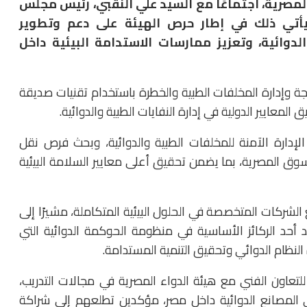
لمصرية، اجتماعًا مع السيد علي النقبي، رئيس مجلس
WEKAYA LLC) الإماراتية، يأتي ذلك في إطار حرص الهيئة على دعم وتطوير
لدوائية، وتعزيز ممارسات الاستدامة البيئية داخل
 وإدارة المخلفات الطبية والخطرة باستخدام تقنيات صديقة
المعايير الدولية في إدارة النفايات الطبية والدوائية.
لإدارة الآمنة للمخلفات الطبية والدوائية، وبحث فرص نقل
السوق المصرية، بما يضمن تحقيق أعلى معايير السلامة البيئية
 الشركات المتخصصة في الحلول البيئية المتكاملة، مشيرًا إلى
عد أحد الركائز الأساسية في منظومة الحوكمة الدوائية التي
 النظام الدوائي وتحقيق التنمية المستدامة.
عاون الفني مع هيئة الدواء المصرية في مجالات التدريب،
ي المصانع الدوائية داخل مصر، مؤكدين تطلعهم إلى شراكة