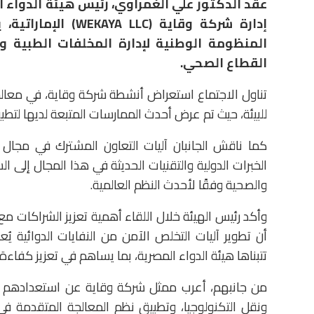
عقد الدكتور علي الغمراوي، رئيس هيئة الدواء ا
إدارة شركة وقاية (
المنظومة الوطنية لإدارة المخلفات الطبية وا
القطاع الصحي.
تناول الاجتماع استعراض أنشطة شركة وقاية، في معالجة
للبيئة، حيث تم عرض أحدث الممارسات المتبعة لديها لتطبيق 
كما ناقش الجانبان آليات التعاون المشترك في مجال ا
الخبرات الدولية والتقنيات الحديثة في هذا المجال إلى 
والصحية وفقًا لأحدث النظم العالمية.
وأكد رئيس الهيئة خلال اللقاء أهمية تعزيز الشراكات مع
أن تطوير آليات التخلص الآمن من النفايات الدوائية يُ
تتبناها هيئة الدواء المصرية، بما يساهم في تعزيز كفاءة
من جانبهم، أعرب ممثل شركة وقاية عن استعدادهم للت
ونقل التكنولوجيا، وتطبيق نظم المعالجة المتقدمة ف