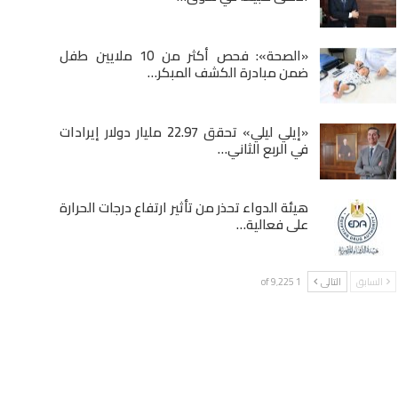
«الصحة»: فحص أكثر من 10 ملايين طفل
ضمن مبادرة الكشف المبكر…
«إيلي ليلي» تحقق 22.97 مليار دولار إيرادات
في الربع الثاني…
هيئة الدواء تحذر من تأثير ارتفاع درجات الحرارة
على فعالية…
السابق
التالى
1 of 9٬225