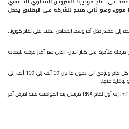
لجمعة على لقاح موديرنا للفيروس المخلوي التنفسي
لذين تبلغ أعمارهم 60 عامًا فما فوق، وهو ثاني منتج للشركة على الإطلاق يدخل
 بشدة إلى مصدر دخل آخر وسط انخفاض الطلب على لقاح كورونا،
 مرحلة متأخرة على كبار السن، الذين هم أكثر عرضة للإصابة
يقتل الفيروس ما بين 6000 إلى 10000 من كبار السن كل عام ويؤدي إلى دخول ما بين 60 ألف إلى 160 ألف إلى
لوقاية منها.
وسيتم تسويق لقاح موديرنا تحت الاسم التجاري mRESVIA. إنه أول لقاح RNA مرسال يتم الموافقة عليه لمرض آخر