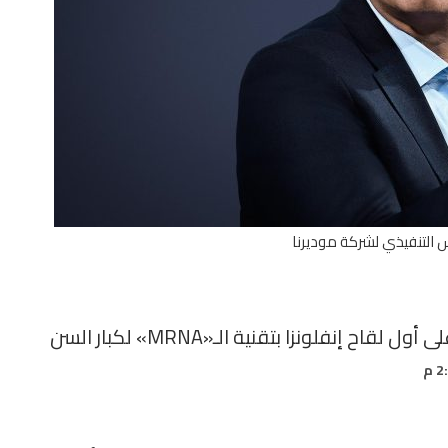
 التنفيذي لشركة موديرنا
إنفلونزا بتقنية الـ«mRNA» لكبار السن