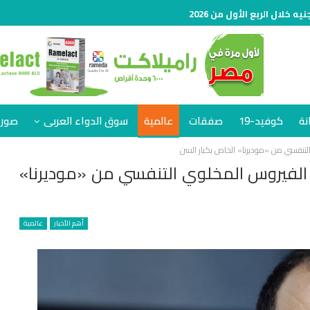
نة
كوفيد-19
صفقات
عالمية
سوق الدواء العربى
صور 
التنفسي من «موديرنا» الخاص بكبار السن
ح الفيروس المخلوي التنفسي من «موديرنا»
أهم الأخبار
عالمية