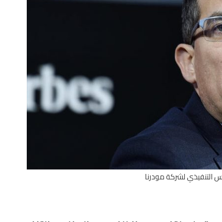
س التنفيذي لشركة مودرنا