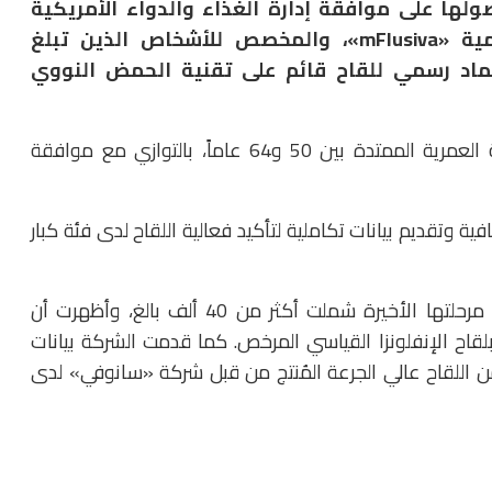
ولها على موافقة إدارة الغذاء والدواء الأمريكية
«FDA» على لقاحها الجديد للإنفلونزا الموسمية «mFlusiva»، والمخصص للأشخاص الذين تبلغ
أول اعتماد رسمي للقاح قائم على تقنية الحمض النووي
وشمل القرار منح اللقاح موافقة تقليدية كاملة للفئة العمرية الممتدة بين 50 و64 عاماً، بالتوازي مع موافقة
 وتقديم بيانات تكاملية لتأكيد فعالية اللقاح لدى فئة كبار
وجاء هذا الاعتماد استناداً إلى نتائج تجربة سريرية في مرحلتها الأخيرة شملت أكثر من 40 ألف بالغ، وأظهرت أن
فعالية أعلى بنسبة 26.6% مقارنة بلقاح الإنفلونزا القياسي المرخص. كما قدمت الشركة بيانات
ن اللقاح عالي الجرعة المُنتج من قبل شركة «سانوفي» لدى