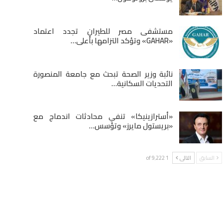
مستشفى مصر للطيران تجدد اعتماد
«GAHAR» وتؤكد التزامها بأعلى…
نائبة وزير الصحة تبحث مع جامعة المنصورة
التحديات السكانية…
«أسترازينيكا» تنفي محادثات اندماج مع
«بريستول مايرز» وتؤسس…
السابق
التالى
1 of 9٬222