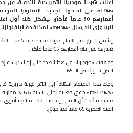
أعلنت شركة موديرنا الأمريكية للأدوية، عن حص
أعمارهم 50 عاماً فأكثر، ليشكل ذلك 
الريبوزي المرسال «mRNA» لمكافحة الإنفلونزا.
مُسرّعة لمن تبلغ أعمارهم 65 عاماً فأكثر.
ووافقت «موديرنا» في هذا الصدد على إجراء دراسة إضافية
السن تجاوزاً لسن الـ 65.
«mFlusiva» حقق 
منفصلة أثبتت أن اللقاح يولد استجابات مناعية أقوى م
الفئة العمرية 65 عاماً فما فوق.