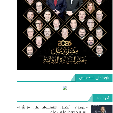
تابعنا على شبكة نبض
آخر الأخبار
«بيوجين» تُكمل الاستحواذ على «رايثيرا»
لتعزيز محفظتها في علم…