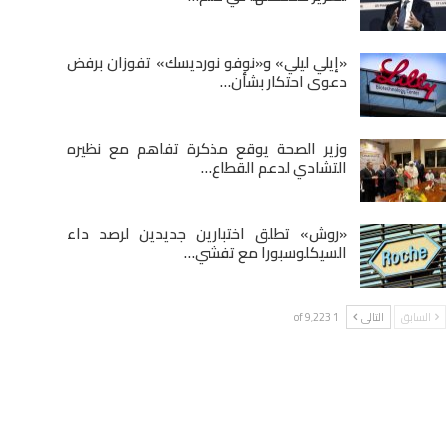
«إيلي ليلي» و«نوفو نورديسك» تفوزان برفض
دعوى احتكار بشأن…
وزير الصحة يوقع مذكرة تفاهم مع نظيره
التشادي لدعم القطاع…
«روش» تطلق اختبارين جديدين لرصد داء
السيكلوسبورا مع تفشي…
السابق
التالى
1 of 9٬223