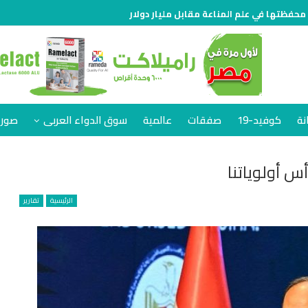
 محفظتها في علم المناعة مقابل مليار دولار
نة
كوفيد-19
صفقات
عالمية
سوق الدواء العربى
صور 
أس أولوياتنا
الرئيسية
تقارير