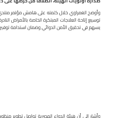
صدارة أولويات الهيئة، انطلاقًا من حرصها على د
وأوضح الغمراوي خلال كلمته على هامش مؤتمر منتدي م
توسيع إتاحة العلاجات المبتكرة الخاصة بالأمراض النادرة
يسهم في تحقيق الأمن الدوائي وضمان استدامة توفيرها
وأشار إلى أن هيئة الدواء المصرية تواصل تطوير منظومة