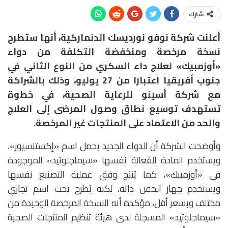
شارك
أعلنت شركة نوفو نورديسك الدنماركية، أنها ستطرح
نسخة مرخصة ومنخفضة التكلفة من دواء
«أوزمبيك» لعلاج داء السكري من النوع الثاني في
جنوب أفريقيا اعتبارًا من 27 يوليو، وذلك بالشراكة
مع شركة أسينو للرعاية الصحية، في خطوة
تستهدف توسيع نطاق وصول المرضى إلى العلاج
والحد من الاعتماد على المنتجات غير المرخصة.
وأوضحت الشركة أن الدواء الجديد يحمل اسم «إكستنسيور»،
ويستخدم المادة الفعالة نفسها «سيماجلوتيد» الموجودة
في «أوزمبيك»، كما يُنتج وفق عملية التصنيع نفسها
ويستخدم جهاز الحقن ذاته، لكنه يُطرح تحت اسم تجاري
مختلف وبسعر أقل، مؤكدة أنه النسخة المرخصة الوحيدة من
«سيماجلوتيد» المسجلة لدى هيئة تنظيم المنتجات الصحية