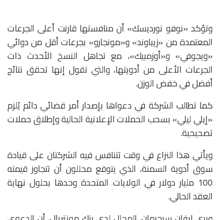
وتؤكد «نوفو نورديسك» أن منافستها قارنت أعلى الجرعات
المعتمدة من «زيباوند» و«مونجارو» بجرعات أقل من دوائي
«ويجوفي» و«أوزمبيك»، مع تجاهل النسخ الأحدث ذات
الجرعات الأعلى من أدويتها، والتي تقول إنها تحقق نتائج
أفضل في خفض الوزن.
كما تطالب الشركة في دعواها بإصدار أمر قضائي دائم يُلزم
«إيلي ليلي» بسحب الحملات الإعلانية الحالية وإطلاق حملات
تصحيحية.
ويأتي هذا النزاع في وقت تتنافس فيه الشركتان على قيادة
سوق أدوية السمنة، الذي يتوقع محللون أن تتجاوز قيمته
100 مليار دولار في الولايات المتحدة وحدها بحلول نهاية
العقد الحالي.
ويرى إيفان سيجرمان، المحلل لدى بنك مونتريال، أن الدعوى