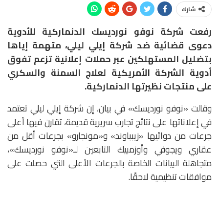
شارك
رفعت شركة نوفو نورديسك الدنماركية للأدوية
دعوى قضائية ضد شركة إيلي ليلي، متهمة إياها
بتضليل المستهلكين عبر حملات إعلانية تزعم تفوق
أدوية الشركة الأمريكية لعلاج السمنة والسكري
على منتجات نظيرتها الدنماركية.
وقالت «نوفو نورديسك» في بيان، إن شركة إيلي ليلي تعتمد
في إعلاناتها على نتائج تجارب سريرية قديمة، تقارن فيها أعلى
جرعات من دوائيها «زيبباوند» و«مونجارو» بجرعات أقل من
عقاري ويجوفي وأوزمبيك التابعين لـ«نوفو نورديسك»،
متجاهلة البيانات الخاصة بالجرعات الأعلى التي حصلت على
موافقات تنظيمية لاحقًا.