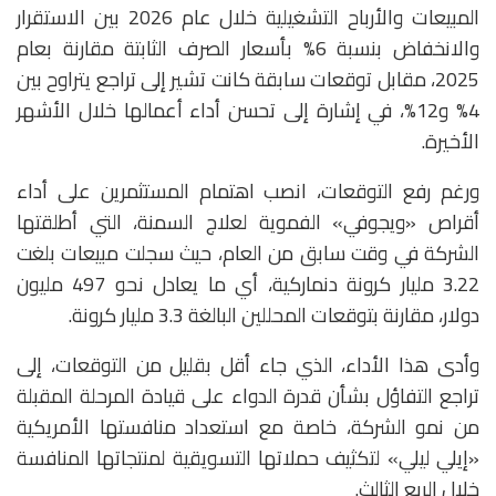
المبيعات والأرباح التشغيلية خلال عام 2026 بين الاستقرار
والانخفاض بنسبة 6% بأسعار الصرف الثابتة مقارنة بعام
2025، مقابل توقعات سابقة كانت تشير إلى تراجع يتراوح بين
4% و12%، في إشارة إلى تحسن أداء أعمالها خلال الأشهر
الأخيرة.
ورغم رفع التوقعات، انصب اهتمام المستثمرين على أداء
أقراص «ويجوفي» الفموية لعلاج السمنة، التي أطلقتها
الشركة في وقت سابق من العام، حيث سجلت مبيعات بلغت
3.22 مليار كرونة دنماركية، أي ما يعادل نحو 497 مليون
دولار، مقارنة بتوقعات المحللين البالغة 3.3 مليار كرونة.
وأدى هذا الأداء، الذي جاء أقل بقليل من التوقعات، إلى
تراجع التفاؤل بشأن قدرة الدواء على قيادة المرحلة المقبلة
من نمو الشركة، خاصة مع استعداد منافستها الأمريكية
«إيلي ليلي» لتكثيف حملاتها التسويقية لمنتجاتها المنافسة
خلال الربع الثالث.