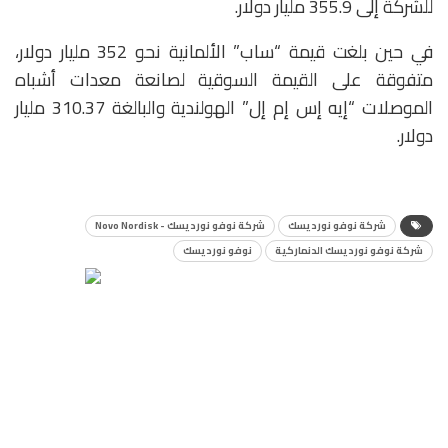
للشركة إلى 355.9 مليار دولار.
في حين بلغت قيمة “ساب” الألمانية نحو 352 مليار دولار،
متفوقة على القيمة السوقية لصانعة معدات أشباه
الموصلات “إيه إس إم إل” الهولندية والبالغة 310.37 مليار
دولار.
شركة نوفو نورديسك
شركة نوفو نورديسك - Novo Nordisk
شركة نوفو نورديسك الدنماركية
نوفو نورديسك