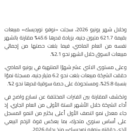
وخلال شهر يونيو 2026، سجلت «نوفو نورديسك» مبيعات
بقيمة 621.7 مليون جنيه، بزيادة قدرها 45.6% مقارنة بالشهر
نفسه من العام الماضي، فيما بلغت حصتها من إجمالي
مبيعات السوق خلال الشهر نحو 2.1%.
وعلى مستوى الاثني عشر شهرًا المنتهية في يونيو الماضي،
حققت الشركة مبيعات بلغت نحو 6.2 مليار جنيه، مسجلة نموًا
بنسبة 25.8%، ومستحوذة على حصة سوقية قدرها نحو 2%.
وتكشف المقارنة بين الفترات المختلفة عن تسارع واضح في
أداء الشركة خلال الأشهر الستة الأولى من العام الجاري، إذ
جاء معدل نمو النصف الأول أعلى بكثير من النمو المسجل
على أساس سنوي متحرك، بما يعكس قوة الزخم البيعي
الذي حققته «نوفو نورديسك» منذ بداية 2026.