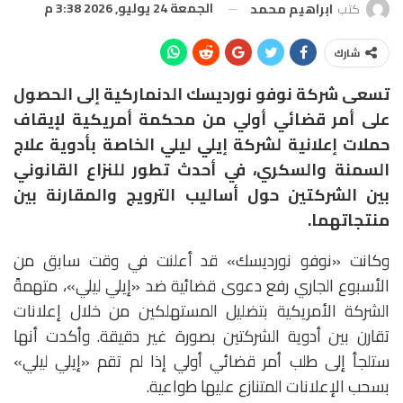
الجمعة 24 يوليو, 2026 3:38 م
كتب
ابراهيم محمد
شارك
تسعى شركة نوفو نورديسك الدنماركية إلى الحصول
على أمر قضائي أولي من محكمة أمريكية لإيقاف
حملات إعلانية لشركة إيلي ليلي الخاصة بأدوية علاج
السمنة والسكري، في أحدث تطور للنزاع القانوني
بين الشركتين حول أساليب الترويج والمقارنة بين
منتجاتهما.
وكانت «نوفو نورديسك» قد أعلنت في وقت سابق من
الأسبوع الجاري رفع دعوى قضائية ضد «إيلي ليلي»، متهمةً
الشركة الأمريكية بتضليل المستهلكين من خلال إعلانات
تقارن بين أدوية الشركتين بصورة غير دقيقة. وأكدت أنها
ستلجأ إلى طلب أمر قضائي أولي إذا لم تقم «إيلي ليلي»
بسحب الإعلانات المتنازع عليها طواعية.