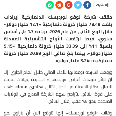
شارك
حققت شركة نوفو نورديسك الدنماركية إيرادات
بلغت 78.49 مليار كرونة دنماركية «12.1 مليار دولار»
خلال الربع الثاني من عام 2026، بزيادة 7% على أساس
سنوي، فيما ارتفعت الأرباح التشغيلية المعدلة
بنسبة 11% إلى 33.39 مليار كرونة دنماركية «5.15
مليار دولار»، بينما بلغ صافي الربح 20.99 مليار كرونة
دنماركية «3.24 مليار دولار».
ورفعت الشركة توقعاتها للأداء المالي خلال العام الجاري، إلا
أن نتائج مبيعات أقراص «ويجوفي» الجديدة وبيانات مخيبة
للآمال لعقار السمنة من الجيل التالي «كاجري سيما» طغت
على قوة النتائج، ليتراجع سهم الشركة المدرج في الولايات
المتحدة بنحو 6% عقب إعلان النتائج.
وقالت «نوفو نورديسك» إنها تتوقع الآن أن يتراوح نمو