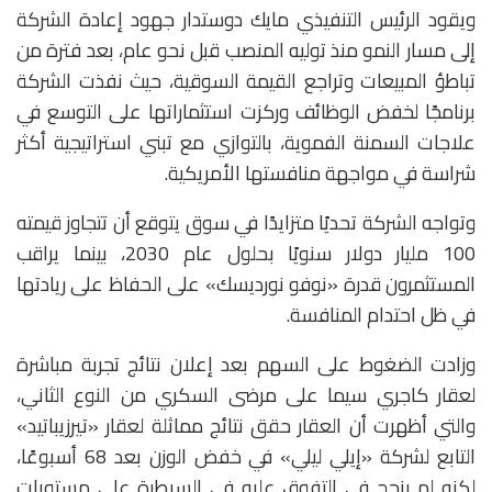
ويقود الرئيس التنفيذي مايك دوستدار جهود إعادة الشركة
إلى مسار النمو منذ توليه المنصب قبل نحو عام، بعد فترة من
تباطؤ المبيعات وتراجع القيمة السوقية، حيث نفذت الشركة
برنامجًا لخفض الوظائف وركزت استثماراتها على التوسع في
علاجات السمنة الفموية، بالتوازي مع تبني استراتيجية أكثر
شراسة في مواجهة منافستها الأمريكية.
وتواجه الشركة تحديًا متزايدًا في سوق يتوقع أن تتجاوز قيمته
100 مليار دولار سنويًا بحلول عام 2030، بينما يراقب
المستثمرون قدرة «نوفو نورديسك» على الحفاظ على ريادتها
في ظل احتدام المنافسة.
وزادت الضغوط على السهم بعد إعلان نتائج تجربة مباشرة
لعقار كاجري سيما على مرضى السكري من النوع الثاني،
والتي أظهرت أن العقار حقق نتائج مماثلة لعقار «تيرزيباتيد»
التابع لشركة «إيلي ليلي» في خفض الوزن بعد 68 أسبوعًا،
لكنه لم ينجح في التفوق عليه في السيطرة على مستويات