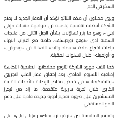
السكر في الدم.
ويرى محللون أن هذه النتائج تؤكد أن العقار الجديد لا يمنح
الشركة أفضلية تنافسية واضحة في مواجهة منتجات «إيلي
ليلي»، وهو ما يثير تساؤلات بشأن الجيل التالي من علاجات
السمنة لدى «نوفو نورديسك»، خاصة مع اقتراب انتهاء
براءات اختراع مادة «سيماجلوتايد» الفعالة في «ويجوفي»
و«أوزمبيك» خلال السنوات المقبلة.
كما تلقت جهود الشركة لتنويع محفظتها العلاجية انتكاسة
إضافية الأسبوع الماضي بعد إخفاق عقار القلب التجريبي
«زيلتيفيكيماب» في خفض مخاطر الإصابة بالأحداث القلبية
الكبرى خلال تجربة سريرية متقدمة، ما زاد من تركيز
المستثمرين على ضرورة تقديم أدوية جديدة قادرة على دعم
النمو المستقبلي.
وتستمر المنافسة بين «نوفو نورديسك» و«إيلي ليلي» على