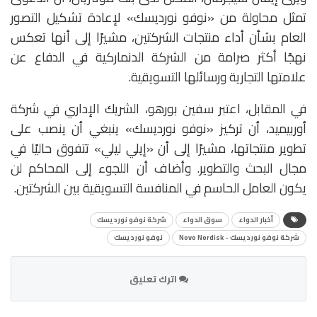
تمثل محاولة من «نوفو نورديسك» لإعادة تشكيل التصور
العام بشأن أداء منتجات الشركتين، مشيرًا إلى أنها تعكس
نهجًا أكثر صرامة من الشركة الدنماركية في الدفاع عن
علامتها التجارية ورسائلها التسويقية.
في المقابل، اعتبر سفين بورهو، الشريك الإداري في شركة
أوربيميد، أن تركيز «نوفو نورديسك» ينبغي أن ينصب على
تطوير منتجاتها، مشيرًا إلى أن «إيلي ليلي» تتفوق حاليًا في
مجال البحث والتطوير. وأضاف أن اللجوء إلى المحاكم لن
يكون العامل الحاسم في المنافسة التسويقية بين الشركتين.
أخبار الدواء
سوق الدواء
شركة نوفو نورديسك
شركة نوفو نورديسك - Novo Nordisk
نوفو نورديسك
اترك تعليق