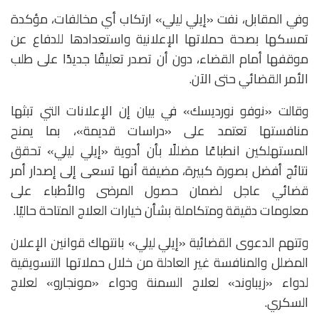
وفي المقابل، نفت «إيلي ليلي» ارتكاب أي مخالفات، مؤكدة
تمسكها بصحة حملاتها الإعلانية واستعدادها للدفاع عن
موقفها أمام القضاء، دون أن تصدر تعليقًا جديدًا على طلب
الأمر القضائي حتى الآن.
وقالت «نوفو نورديسك» في بيان إن الإعلانات التي تبثها
منافستها تعتمد على «دراسات قديمة»، بما يمنح
المستهلكين انطباعًا مضللًا بأن أدوية «إيلي ليلي» تحقق
نتائج أفضل بصورة كبيرة، مضيفة أنها تسعى إلى إصدار أمر
قضائي عاجل لضمان حصول المرضى والأطباء على
معلومات دقيقة ومتكاملة بشأن خيارات العلاج المتاحة حاليًا.
وتتهم الدعوى القضائية «إيلي ليلي» بانتهاك قوانين الإعلان
المضلل والمنافسة غير العادلة من خلال حملاتها التسويقية
لدواء «زيباوند» لعلاج السمنة ودواء «مونجارو» لعلاج
السكري.