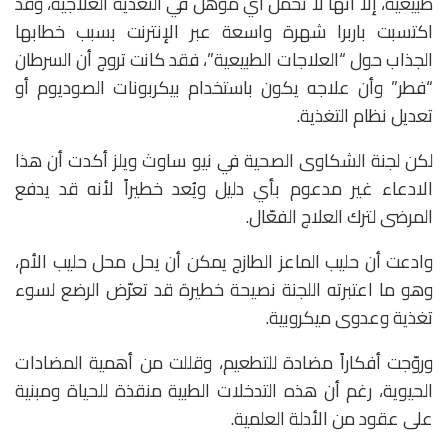
طبيعية، إلا أنها لا تحمل أي مؤهل في التغذية العلاجية، وقد
اكتسبت باربرا شهرة واسعة عبر الإنترنت بسبب خطابها
الجذاب حول “العلاجات الطبيعية”، فقد كانت تروج أن السرطان
“فطر” وأن علاجه يكون باستخدام بيكربونات الصوديوم أو
تعديل نظام التغذية.
لكن لجنة الشكاوى الصحية في نيو ساوث ويلز أكدت أن هذا
الادعاء غير مدعوم بأي دليل ويُعد خطيراً لأنه قد يدفع
المرضى لترك العلاج الفعّال.
وادعت أن حليب الماعز الطازج يمكن أن يحل محل حليب الأم،
وهو ما اعتبرته اللجنة نصيحة خطيرة قد تعرّض الرضع لسوء
تغذية وعدوى ميكروبية.
وروّجت أفكاراً مضادة للتطعيم، وقللت من أهمية المضادات
الحيوية، رغم أن هذه التدخلات الطبية منقذة للحياة ومبنية
على عقود من الأدلة العلمية.