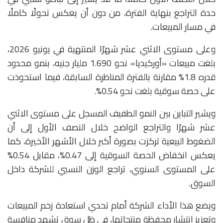
حدة التراجع بنهاية الفترة، من دون أن يعكس تحولًا كاملًا
في مسار المبيعات.
وعلى مستوى الاثني عشر شهرًا المنتهية في يونيو 2026،
بلغت مبيعات «أوركيديا» نحو 1.690 مليار جنيه، بنمو محدود
قدره 1.8% مقارنة بالفترة المناظرة السابقة، فيما استحوذت
على حصة سوقية بلغت نحو 0.54%.
ويشير التباين بين النمو الطفيف المسجل على مستوى الاثني
عشر شهرًا والتراجع الواضح خلال النصف الأول إلى أن
الضغوط البيعية تركزت بصورة أكبر خلال الأشهر الأخيرة، كما
يعكس انخفاض الحصة السوقية إلى 0.47%، مقابل 0.54%
على المستوى السنوي، تراجع الوزن النسبي للشركة داخل
السوق.
ويضع هذا الأداء الشركة أمام تحدي استعادة زخم المبيعات
وتعزيز انتشار محفظة منتجاتها، في ظل سوق تشهد منافسة