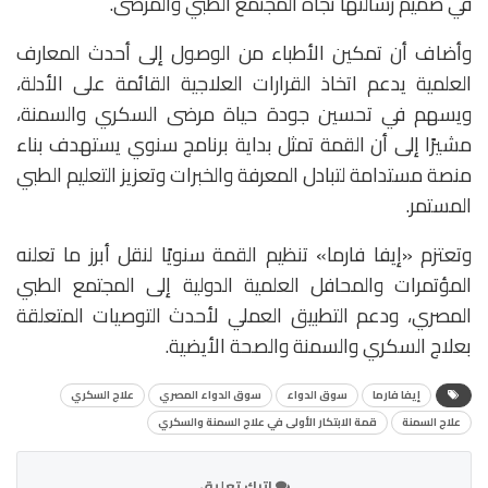
في صميم رسالتها تجاه المجتمع الطبي والمرضى.
وأضاف أن تمكين الأطباء من الوصول إلى أحدث المعارف
العلمية يدعم اتخاذ القرارات العلاجية القائمة على الأدلة،
ويسهم في تحسين جودة حياة مرضى السكري والسمنة،
مشيرًا إلى أن القمة تمثل بداية برنامج سنوي يستهدف بناء
منصة مستدامة لتبادل المعرفة والخبرات وتعزيز التعليم الطبي
المستمر.
وتعتزم «إيفا فارما» تنظيم القمة سنويًا لنقل أبرز ما تعلنه
المؤتمرات والمحافل العلمية الدولية إلى المجتمع الطبي
المصري، ودعم التطبيق العملي لأحدث التوصيات المتعلقة
بعلاج السكري والسمنة والصحة الأيضية.
إيفا فارما
سوق الدواء
سوق الدواء المصري
علاج السكري
علاج السمنة
قمة الابتكار الأولى في علاج السمنة والسكري
اترك تعليق