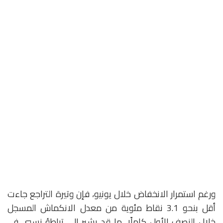
ورغم استمرار الانخفاض خلال يونيو، فإن وتيرة التراجع جاءت
أقل بنحو 3.1 نقاط مئوية من معدل الانكماش المسجل
خلال النصف الأول كاملًا، ما قد يشير إلى تباطؤ نسبي في