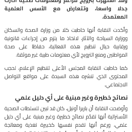
وقد اشتهرت بترويج مزاعم ومعلومات صحية أثارت
جدلا واسعا، وتتعارض مع الأسس العلمية
المعتمدة.
وأكدت النقابة أنها خاطبت كلا من وزارة الصحة والسكان
ووزارة السياحة والآثار، لاتخاذ ما يلزم من إجراءات قانونية
ورقابية حيال تنظيم هذه الفعالية، حفاظا على صحة
المواطنين ومنع الترويج لأي معلومات طبية غير موثقة.
كما خاطبت النقابة المجلس الأعلى لتنظيم الإعلام، لحجب
المحتوى الذي تنشره هذه السيدة على مواقع التواصل
الاجتماعي.
نصائح خطيرة وغير مبنية على أي دليل علمي
وأوضحت النقابة أن باربرا أونيل، كان قد تبين للسلطات الصحية
الأسترالية أنها تقدّم نصائح خطيرة وغير مبنية على أي دليل
علمي، ورغم أنها تقدم نفسها كخبيرة تغذية ومعالجة