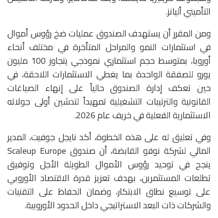
التأميني أليانز.
ومن المقرر أن يستهدف الصندوق عمليات ضخ رؤوس أموال
في استثمارات النمو والمراحل المتأخرة في مختلف أنحاء
أوروبا، بمتوسط حجم استثماري نموذجي يتجاوز 100 مليون
يورو للصفقة الواحدة بما يغطي الاستثمارات اللاحقة، في
حين تعكف إدارة الصندوق حالياً على إنهاء الصياغات
القانونية والترتيبات التشغيلية تمهيداً لتدشين أولى جولاته
الاستثمارية الفعلية في خريف عام 2026.
وفي تعليق له على هذه الخطوة، أكد نايجل جوفيت، المدير
المالي لشركة نوفو القابضة، أن صندوق Scaleup Europe
ينجح في توحيد رؤوس الأموال الطويلة الأجل وتوفيق
تطلعات المستثمرين، بهدف تعزيز قدرة الاقتصاد الأوروبي
على توسيع نطاق الابتكار، وضمان الحفاظ على التقنيات
والشركات ذات البعد الاستراتيجي داخل الحدود الأوروبية.