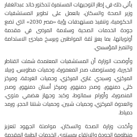
يأتي ذلك في إطار التوجيهات المستمرة للدكتور خالد عبدالغفار
وزير الصحة والسكان، بالعمل على تطوير المستشفيات
الحكومية، وتنفيذ مستهدفات رؤية «مصر 2030» التي تضع
جودة الخدمات الصحية وسلامة المرضى في مقدمة
أولوياتها، بما يعزز ثقة المواطنين ويرسخ مبادئ الاستدامة
والتميز المؤسسي.
وأوضحت الوزارة أن المستشفيات المعتمدة شملت القناطر
الخيرية، ومستوصف صدر المعمورة، وحميات مطوبس، وبيلا
المركزي، وسيدي غازي المركزي، وحميات الغردقة، ومركز
كلى دمنهور، وصدر دمنهور، ومركز أسنان دمنهور، وصدر
المنصورة، وأورام سمالوط، وكبد وجهاز هضمي ملوي،
والعدوة المركزي، وحميات شبين، وحميات شنتنا الحجر، ورمد
دمياط.
وأكدت وزارة الصحة والسكان، مواصلة الجهود لتعزيز
منظومة الجودة والارتقاء بمستوى الخدمات الطبية المقدمة