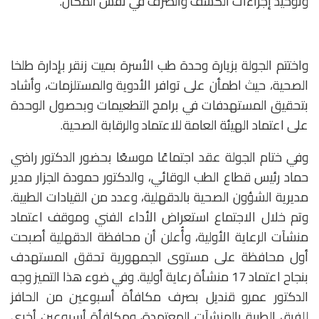
وتوحيد إجراءات الكشف والصرف في نفس المكان.
واختتم الجولة بزيارة وحدة طب الأسرة بميت زنقر بإدارة طلخا
الصحية، حيث اطمأن على توافر الأدوية والمستلزمات، وأشاد
بتحقيق المستهدفات في برامج التطعيمات وبحصول الوحدة
على اعتماد الهيئة العامة للاعتماد والرقابة الصحية.
وفي ختام الجولة عقد اجتماعًا موسعًا بحضور الدكتور راضي
حماد رئيس قطاع الطب الوقائي، والدكتور حمودة الجزار مدير
مديرية الشؤون الصحية بالدقهلية، وعدد من القيادات الطبية.
وتم خلال الاجتماع استعراض الأداء الفني وموقف اعتماد
منشآت الرعاية الأولية، وأُعلن أن محافظة الدقهلية أصبحت
أول محافظة على مستوى الجمهورية تحقق المستهدف
بنجاح اعتماد 17 منشأة رعاية أولية. وفي ضوء هذا التميز وجه
الدكتور عمرو قنديل بصرف مكافأة أسبوعين من الحافز
للفرق الطبية بالمنشآت المعتمدة، ومكافأة أسبوعين أخرى