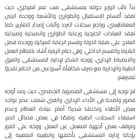
بدأ نائب الوزير جولته بمستشفى ميت غمر المركزي، حيث
تفقد أقسام الاستقبال والطوارئ والأشعة ووحدة الرنين
المغناطيسي، وراجع سجلات التردد وآليات إصدار التقارير، كما
تفقد العيادات الخارجية ورعاية الطوارئ والصيدلية وصيدلية
العلاج على نفقة الدولة وقسم الرعاية المركزة ووحدة فصل
البلازما والقسم الداخلي. وفي ختام الزيارة أشاد بانتظام العمل
والانضباط الإداري، ووجه الشكر لإدارة المستشفى والفرق
الطبية والإدارية مع صرف مكافأة أسبوعين من الحافز تقديرًا
لتميزهم.
ثم توجه إلى مستشفى المنصورة التخصصي، حيث رصد أوجه
قصور واضحة في الأداء الإداري والفني شملت عدم تواجد
بعض الأطباء وتكدسًا شديدًا أمام عيادة العظام وعدم
استيفاء السجلات الطبية، ونقصًا في بعض فصائل الدم،
وتوقف بعض أجهزة المعمل عن العمل. ووجه على الفور
بإحالة إدارة المستشفى بأكملها والطبيبة المتغيبة إلى