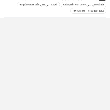
شركة إيلي ليلي «Eli Lilly» الأمريكية
شركة إيلي ليلي الأمريكية للأدوية
عقار «مونجارو – Mounjaro»
اترك تعليق
الدكتور هشام ستيت رئيس الهيئة المصرية للشراء الموحَّد والإمداد
والتموين الطبى وإدارة التكنولوجيا الطبية