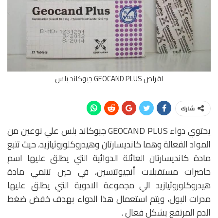
اقراص GEOCAND PLUS جيوكاند بلس
شارك
يحتوي دواء GEOCAND PLUS جيوكاند بلس علي نوعين من
المواد الفعالة وهما كانديسارتان وهيدروكلوروثيازيد، حيث تتبع
مادة كانديسارتان العائلة الدوائية التي يطلق عليها اسم
حاصرات مستقبلات أنجيوتتسين، في حين تنتمي مادة
هيدروكلوروثيازيد الي مجموعة الادوية التي يطلق عليها
مدرات البول، ويتم استعمال هذا الدواء بهدف خفض ضغط
الدم المرتفع بشكل فعال .