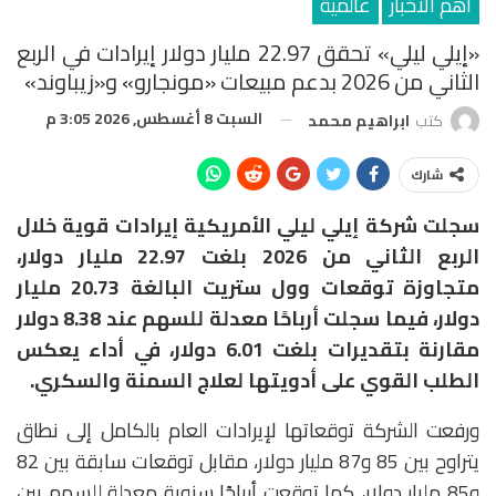
أهم الأخبار
عالمية
«إيلي ليلي» تحقق 22.97 مليار دولار إيرادات في الربع
الثاني من 2026 بدعم مبيعات «مونجارو» و«زيباوند»
السبت 8 أغسطس, 2026 3:05 م
كتب
ابراهيم محمد
شارك
سجلت شركة
إيلي ليلي الأمريكية
إيرادات قوية خلال
الربع الثاني من 2026 بلغت 22.97 مليار دولار،
متجاوزة توقعات وول ستريت البالغة 20.73 مليار
دولار، فيما سجلت أرباحًا معدلة للسهم عند 8.38 دولار
مقارنة بتقديرات بلغت 6.01 دولار، في أداء يعكس
الطلب القوي على أدويتها لعلاج السمنة والسكري.
ورفعت الشركة توقعاتها لإيرادات العام بالكامل إلى نطاق
يتراوح بين 85 و87 مليار دولار، مقابل توقعات سابقة بين 82
و85 مليار دولار، كما توقعت أرباحًا سنوية معدلة للسهم بين