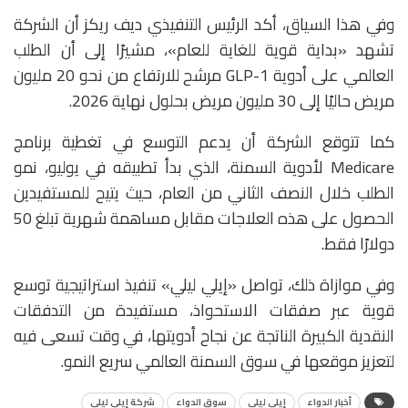
وفي هذا السياق، أكد الرئيس التنفيذي ديف ريكز أن الشركة
تشهد «بداية قوية للغاية للعام»، مشيرًا إلى أن الطلب
العالمي على أدوية GLP-1 مرشح للارتفاع من نحو 20 مليون
مريض حاليًا إلى 30 مليون مريض بحلول نهاية 2026.
كما تتوقع الشركة أن يدعم التوسع في تغطية برنامج
Medicare
لأدوية السمنة، الذي بدأ تطبيقه في يوليو، نمو
الطلب خلال النصف الثاني من العام، حيث يتيح للمستفيدين
الحصول على هذه العلاجات مقابل مساهمة شهرية تبلغ 50
دولارًا فقط.
وفي موازاة ذلك، تواصل «إيلي ليلي» تنفيذ استراتيجية توسع
قوية عبر صفقات الاستحواذ، مستفيدة من التدفقات
النقدية الكبيرة الناتجة عن نجاح أدويتها، في وقت تسعى فيه
لتعزيز موقعها في سوق السمنة العالمي سريع النمو.
أخبار الدواء
إيلي ليلي
سوق الدواء
شركة إيلي ليلي