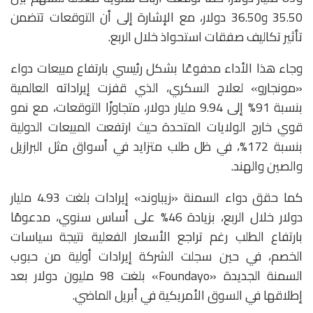
35.50 و36.50 دولار، مع الإشارة إلى أن التوقعات تتضمن
تأثير تكاليف صفقات استحواذ خلال الربع.
وجاء هذا الأداء مدفوعًا بشكل رئيسي بارتفاع مبيعات دواء
«مونجارو» لعلاج السكري، الذي قفزت إيراداته العالمية
بنسبة 91% إلى 9.94 مليار دولار، متجاوزًا التوقعات، مع نمو
قوي خارج الولايات المتحدة حيث ارتفعت المبيعات الدولية
بنسبة 172%، في ظل طلب متزايد في أسواق مثل البرازيل
والصين والهند.
كما حقق دواء السمنة «زيباوند» إيرادات بلغت 4.93 مليار
دولار خلال الربع، بزيادة 46% على أساس سنوي، مدعومًا
بارتفاع الطلب رغم تراجع الأسعار الفعلية نتيجة سياسات
الخصم، في حين سجلت الشركة إيرادات أولية من حبوب
السمنة الجديدة «Foundayo» بلغت 98 مليون دولار بعد
إطلاقها في السوق الأمريكية في أبريل الماضي.