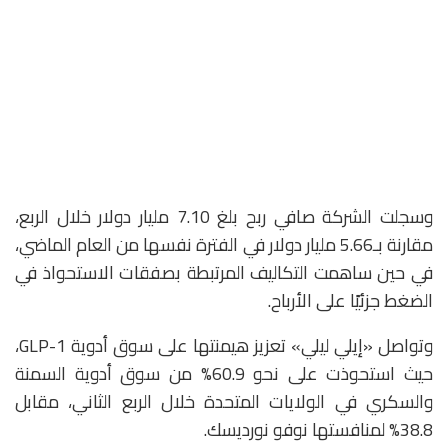
وسجلت الشركة صافي ربح بلغ 7.10 مليار دولار خلال الربع،
مقارنة بـ5.66 مليار دولار في الفترة نفسها من العام الماضي،
في حين ساهمت التكاليف المرتبطة بصفقات الاستحواذ في
الضغط جزئيًا على الأرباح.
وتواصل «إيلي ليلي» تعزيز هيمنتها على سوق أدوية GLP-1،
حيث استحوذت على نحو 60.9% من سوق أدوية السمنة
والسكري في الولايات المتحدة خلال الربع الثاني، مقابل
38.8% لمنافستها
نوفو نورديسك
.