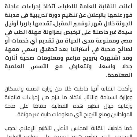
أعلنت النقابة العامة للأطباء، اتخاذ إجراءات عاجلة
فور علمها بالإعلان عن تنظيم دورة تدريبية في مدينة
الجونة خلال شهر نوفمبر المقبل، تقدمها باربرا أونيل
سيدة غير حاصلة على ترخيص بمزاولة مهنة الطب في
مصر، وممنوعة مدى الحياة من تقديم أي خدمات أو
نصائح صحية في أستراليا بعد تحقيق رسمي معها،
وقد اشتهرت بترويج مزاعم ومعلومات صحية أثارت
جدلا واسعا، وتتعارض مع الأسس العلمية
المعتمدة.
وأكدت النقابة أنها خاطبت كلا من وزارة الصحة والسكان
ووزارة السياحة والآثار، لاتخاذ ما يلزم من إجراءات قانونية
ورقابية حيال تنظيم هذه الفعالية، حفاظا على صحة
المواطنين ومنع الترويج لأي معلومات طبية غير موثقة.
كما خاطبت النقابة المجلس الأعلى لتنظيم الإعلام، لحجب
المحتوى الذي تنشره هذه السيدة على مواقع التواصل