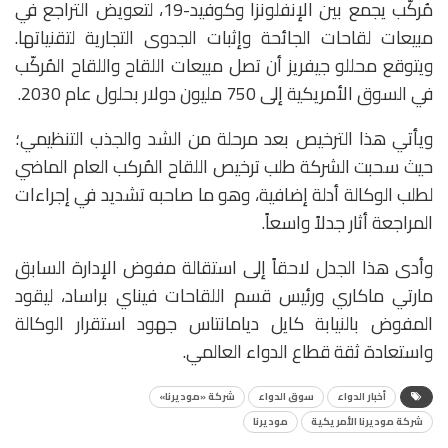
مُركّب يجمع بين الإنفلونزا وكوفيد-19، لتعويض التراجع في
مبيعات لقاحات الجائحة وإثبات الجدوى التجارية لتقنياتها.
ويتوقع محللو جيفريز أن تصل مبيعات اللقاح واللقاح المُركّب
في السوق الأمريكية إلى 750 مليون دولار بحلول عام 2030.
ويأتي هذا الترخيص بعد مرحلة من الشد والجذب التنظيمي؛
حيث سحبت الشركة طلب ترخيص اللقاح المُركب العام الماضي
لطلب الوكالة أدلة إضافية، وهو ما صاحبه تشديد في إجراءات
المراجعة أثار جدلاً واسعاً.
وأدى هذا الجدل لاحقاً إلى استقالة مفوض الإدارة السابق
مارتي ماكاري ورئيس قسم اللقاحات فيناي براساد، ليقود
المفوض بالنيابة كايل ديامانتاس جهود استقرار الوكالة
واستعادة ثقة قطاع الدواء العالمي.
أخبار الدواء
سوق الدواء
شركة «موديرنا»
شركة موديرنا الأمريكية
موديرنا