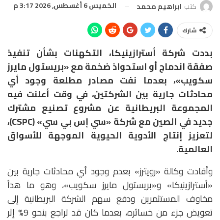
الخميس 6 أغسطس, 2026 3:17 م
كتب
ابراهيم محمد
شارك
بددت شركة أسترازينيكا، التكهنات بشأن تنفيذ
صفقة اندماج أو استحواذ ضخمة مع «بريستول مايرز
سكويب»، بعدما نفت مصادر مطلعة وجود أي
محادثات جارية بين الشركتين، في وقت أعلنت فيه
المجموعة البريطانية عن مشروع تصنيع مشترك
جديد في الصين مع شركة «سي إس بي سي» (CSPC)،
لتعزيز إنتاج الأدوية الحيوية الموجهة للأسواق
العالمية.
وأفادت وكالة «رويترز» بعدم وجود أي محادثات جارية بين
«أسترازينيكا» و«بريستول مايرز سكويب»، وهو ما هدأ
مخاوف المستثمرين ودفع سهم الشركة البريطانية إلى
تعويض جزء من خسائره، بعدما كان قد تراجع بنحو 9% إثر