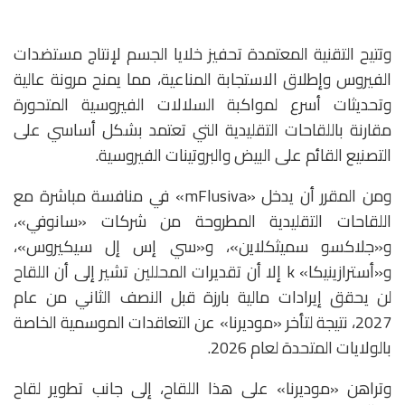
وتتيح التقنية المعتمدة تحفيز خلايا الجسم لإنتاج مستضدات
الفيروس وإطلاق الاستجابة المناعية، مما يمنح مرونة عالية
وتحديثات أسرع لمواكبة السلالات الفيروسية المتحورة
مقارنة باللقاحات التقليدية التي تعتمد بشكل أساسي على
التصنيع القائم على البيض والبروتينات الفيروسية.
ومن المقرر أن يدخل «mFlusiva» في منافسة مباشرة مع
اللقاحات التقليدية المطروحة من شركات «سانوفي»،
و«جلاكسو سميثكلاين»، و«سي إس إل سيكيروس»،
و«أسترازينيكا» k إلا أن تقديرات المحللين تشير إلى أن اللقاح
لن يحقق إيرادات مالية بارزة قبل النصف الثاني من عام
2027، نتيجة لتأخر «موديرنا» عن التعاقدات الموسمية الخاصة
بالولايات المتحدة لعام 2026.
وتراهن «موديرنا» على هذا اللقاح، إلى جانب تطوير لقاح