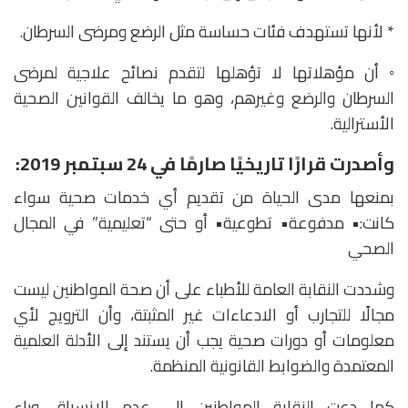
* لأنها تستهدف فئات حساسة مثل الرضع ومرضى السرطان.
◦ أن مؤهلاتها لا تؤهلها لتقدم نصائح علاجية لمرضى
السرطان والرضع وغيرهم، وهو ما يخالف القوانين الصحية
الأسترالية.
وأصدرت قرارًا تاريخيًا صارمًا في 24 سبتمبر 2019:
بمنعها مدى الحياة من تقديم أي خدمات صحية سواء
كانت:• مدفوعة• تطوعية• أو حتى “تعليمية” في المجال
الصحي
وشددت النقابة العامة للأطباء على أن صحة المواطنين ليست
مجالًا للتجارب أو الادعاءات غير المثبتة، وأن الترويج لأي
معلومات أو دورات صحية يجب أن يستند إلى الأدلة العلمية
المعتمدة والضوابط القانونية المنظمة.
كما دعت النقابة المواطنين إلى عدم الانسياق وراء