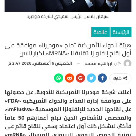
ستيفان بانسل الرئيس التنفيذي لشركة موديرنا
الرئيسية
عالمية
هيئة الدواء الأمريكية تمنح «موديرنا» موافقة على
أول لقاح إنفلونزا بتقنية الـ«mRNA» لكبار السن
الخميس 6 أغسطس, 2026 2:47 م
كتب
ابراهيم محمد
شارك
أعلنت شركة موديرنا الأمريكية للأدوية، عن حصولها
على موافقة إدارة الغذاء والدواء الأمريكية «FDA»
على لقاحها الجديد للإنفلونزا الموسمية «mFlusiva»،
والمخصص للأشخاص الذين تبلغ أعمارهم 50 عاماً
فأكثر، ليشكل ذلك أول اعتماد رسمي للقاح قائم على
تقنية الحمض النووي الريبوزي المرسال «mRNA»