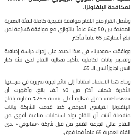
لمكافحة الإنفلونزا.
وشمل القرار منح اللقاح موافقة تقليدية كاملة للفئة العمرية
الممتدة بين 50 و64 عاماً، بالتوازي مع موافقة مُسرّعة لمن
تبلغ أعمارهم 65 عاماً فأكثر.
ووافقت «موديرنا» في هذا الصدد على إجراء دراسة إضافية
وتقديم بيانات تكاملية لتأكيد فعالية اللقاح لدى فئة كبار
السن تجاوزاً لسن الـ 65.
وجاء هذا الاعتماد استناداً إلى نتائج تجربة سريرية في مرحلتها
الأخيرة شملت أكثر من 40 ألف بالغ، وأظهرت أن
«mFlusiva» حقق فعالية أعلى بنسبة 26.6% مقارنة بلقاح
الإنفلونزا القياسي المرخص. كما قدمت الشركة بيانات
منفصلة أثبتت أن اللقاح يولد استجابات مناعية أقوى من
اللقاح عالي الجرعة المُنتج من قبل شركة «سانوفي» لدى
الفئة العمرية 65 عاماً فما فوق.