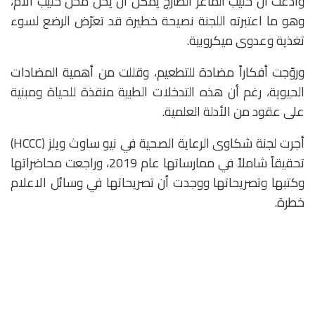
وادعت أن حليب الماعز الطازج يمكن أن يحل محل حليب الأم،
وهو ما اعتبرته اللجنة نصيحة خطيرة قد تعرّض الرضع لسوء
تغذية وعدوى ميكروبية.
وروّجت أفكاراً مضادة للتطعيم، وقللت من أهمية المضادات
الحيوية، رغم أن هذه التدخلات الطبية منقذة للحياة ومبنية
على عقود من الأدلة العلمية.
أجرت لجنة شكاوى الرعاية الصحية في نيو ساوث ويلز (HCCC)
تحقيقاً شاملاً في ممارساتها عام 2019، وراجعت محاضراتها
وكتبها وتصريحاتها ووجدت أن تصريحاتها في وسائل الاعلام
خطرة.