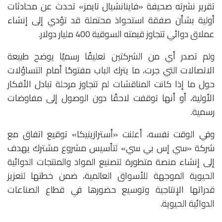
تقرير نشرته صحيفة «فاينانشيال تايمز» تحدث عن محادثات
أولية بشأن صفقة استحواذ محتملة قد تؤدي إلى إنشاء
عملاق دوائي تتجاوز قيمته السوقية 400 مليار دولار.
ولم تصدر أي من الشركتين تعليقًا رسميًا يوضح طبيعة
الاتصالات التي جرت، ما يترك الباب مفتوحًا أمام التساؤلات
حول ما إذا كانت المناقشات لم تتجاوز مرحلة تبادل الأفكار
الأولية، أو أنها توقفت لاحقًا دون الوصول إلى مفاوضات
رسمية.
وفي الوقت نفسه، أعلنت «أسترازينيكا» توقيع اتفاق مع
شركة «سي إس بي سي» لتأسيس مشروع مشترك يهدف
إلى إنشاء منصة متطورة لتصنيع المواد والمنتجات الدوائية
الحيوية الموجهة للأسواق العالمية، ضمن خطتها لتعزيز
قدراتها الإنتاجية وتوسيع حضورها في قطاع الصناعات
الدوائية الحيوية.