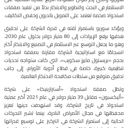
الاستثمار في البحث والتطوير والابتكار بدلاً من تنفيذ صفقات
استحواذ ضخمة تعتمد على التمويل بالديون وخفض التكاليف.
ويؤكد سوريو باستمرار ثقته في قدرة الشركة على تحقيق
هدفها برفع الإيرادات إلى 80 مليار دولار بحلول عام 2030،
وهو ما يجعل التوسع عبر الاستثمار في التصنيع والابتكار أكثر
انسجامًا مع استراتيجية الشركة مقارنة بصفقة استحواذ
بحجم «بريستول مايرز سكويب»، التي كانت ستواجه تحديات
تنظيمية كبيرة، خاصة في قطاع أدوية الأورام، إلى جانب
تدقيق متوقع من سلطات مكافحة الاحتكار العالمية.
وتظل صفقة استحواذ «أسترازينيكا» على شركة
«أليكسيون» مقابل 39 مليار دولار في عام 2021 أكبر عملية
استحواذ في تاريخ الشركة، وقد استهدفت حينها تعزيز
محفظتها في مجال الأمراض النادرة، بينما تشير التحركات
الحالية إلى استمرار الشركة في التركيز على توسيع قدراتها