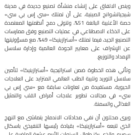
وينص الاتفاق على إنشاء منشأة تصنيع جديدة في مدينة
شيجياتشوانج الصينية، على أن تمتلك «سي إس بي سي»
حصة الأغلبية البالغة 51%، وتتولى دمج أنظمتها المعتمدة
على الذكاء الاصطناعي في عمليات التصنيع وفق ممارسات
التصنيع الجيد، فيما تمتلك «أسترازينيكا» 49%، مع مسؤوليتها
عن الإشراف على معايير الجودة العالمية وإدارة سلاسل
الإمداد والتوزيع.
وتأتي هذه الخطوة ضمن استراتيجية «أسترازينيكا» لتأمين
سلاسل التوريد وتلبية الطلب العالمي المتزايد على العلاجات
الحيوية، مستفيدة من تعاونات سابقة مع «سي إس بي
سي» في مجالات تطوير علاجات أمراض القلب والتمثيل
الغذائي والسمنة.
ويرى محللون أن نفي محادثات الاندماج يتماشى مع النهج
الذي تتبعه «أسترازينيكا» بقيادة رئيسها التنفيذي باسكال
سوريو، والذي ركز طوال السنوات الأربع عشرة الماضية على