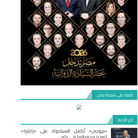
تابعنا على شبكة نبض
آخر الأخبار
«بيوجين» تُكمل الاستحواذ على «رايثيرا»
لتعزيز محفظتها في علم…