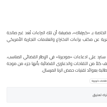
 الخاصة بـ «كيرفاك»، مضيفة أن تلك البراءات تُعد غير صالحة
 عن مكتب براءات الاختراع والعلامات التجارية الأمريكي
سترد على ادعاءات «موديرنا» في الإطار القضائي المناسب،
صف كلاً من اللقاحات والدعاوى القضائية بأنها جزء من موجة
البة بعوائد تقنيات حمض الرنا المرسال.
لقاحات كورونا
رك تعليق