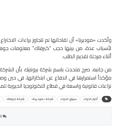
وأكدت «موديرنا» أن لقاحاتها لم تتجاوز براءات الاختراع
لأسباب عدة، من بينها حجب “كيرفاك” معلومات جوهرية
أثناء مرحلة تقديم الطلب.
من جانبه، صرح متحدث باسم شركة بيونتيك بأن الشركة 
مؤكداً استمرارها في الدفاع عن ابتكاراتها، في حين و
نزاعات قانونية واسعة في قطاع التكنولوجيا الحيوية للمط
أخبار الدواء
سوق الدواء
شركة «موديرنا»
شركة كيرفاك
ات