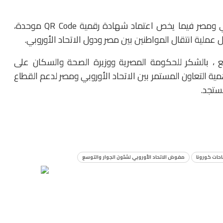
وأكد “فارهيلي”، استمرار المباحثات بين الاتحاد الاوروبي ومصر فيما يخص اعتماد شهادة رقمية QR Code موحدة،
عملية انتقال المواطنين بين مصر ودول الاتحاد الأوروبي.
ع ، بالشكر للحكومة المصرية ووزيرة الصحة والسكان على
مية التعاون المستمر بين الاتحاد الأوروبي ومصر لدعم القطاع
ستجد.
احات كورونا
مفوض الاتحاد الأوروبي لشئون الجوار والتوسع