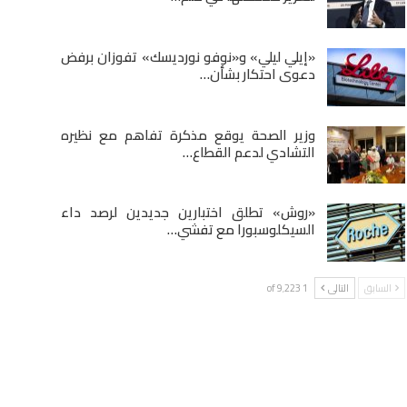
«إيلي ليلي» و«نوفو نورديسك» تفوزان برفض
دعوى احتكار بشأن…
وزير الصحة يوقع مذكرة تفاهم مع نظيره
التشادي لدعم القطاع…
«روش» تطلق اختبارين جديدين لرصد داء
السيكلوسبورا مع تفشي…
السابق
التالى
1 of 9٬223