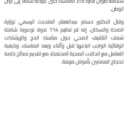
سلامته طوال فترة أداء المناسك حتى عودته سالماً إلى أرض
الوطن.
وقال الدكتور حسام عبدالغفار، المتحدث الرسمي لوزارة
الصحة والسكان، إنه تم تنظيم 114 ندوة توعوية شاملة
شملت التثقيف الصحي حول مناسك الحج والإرشادات
الوقائية الواجب اتباعها قبل وأثناء وبعد المناسك، وكيفية
التعامل مع الحالات الصحية المحتملة، مع تقديم نصائح خاصة
للحجاج المصابين بأمراض مزمنة.