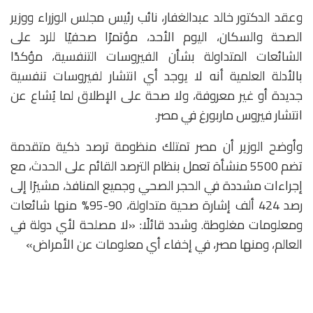
وعقد الدكتور خالد عبدالغفار، نائب رئيس مجلس الوزراء ووزير
الصحة والسكان، اليوم الأحد، مؤتمرًا صحفيًا للرد على
الشائعات المتداولة بشأن الفيروسات التنفسية، مؤكدًا
بالأدلة العلمية أنه لا يوجد أي انتشار لفيروسات تنفسية
جديدة أو غير معروفة، ولا صحة على الإطلاق لما يُشاع عن
انتشار فيروس ماربورغ في مصر.
وأوضح الوزير أن مصر تمتلك منظومة ترصد ذكية متقدمة
تضم 5500 منشأة تعمل بنظام الترصد القائم على الحدث، مع
إجراءات مشددة في الحجر الصحي وجميع المنافذ، مشيرًا إلى
رصد 424 ألف إشارة صحية متداولة، 90-95% منها شائعات
ومعلومات مغلوطة. وشدد قائلًا: «لا مصلحة لأي دولة في
العالم، ومنها مصر، في إخفاء أي معلومات عن الأمراض»