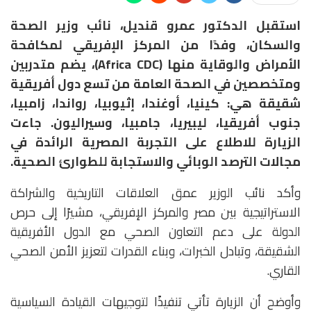
استقبل الدكتور عمرو قنديل، نائب وزير الصحة
والسكان، وفدًا من المركز الإفريقي لمكافحة
الأمراض والوقاية منها (Africa CDC)، يضم متدربين
ومتخصصين في الصحة العامة من تسع دول أفريقية
شقيقة هي: كينيا، أوغندا، إثيوبيا، رواندا، زامبيا،
جنوب أفريقيا، ليبيريا، جامبيا، وسيراليون. جاءت
الزيارة للاطلاع على التجربة المصرية الرائدة في
مجالات الترصد الوبائي والاستجابة للطوارئ الصحية.
وأكد نائب الوزير عمق العلاقات التاريخية والشراكة
الاستراتيجية بين مصر والمركز الإفريقي، مشيرًا إلى حرص
الدولة على دعم التعاون الصحي مع الدول الأفريقية
الشقيقة، وتبادل الخبرات، وبناء القدرات لتعزيز الأمن الصحي
القاري.
وأوضح أن الزيارة تأتي تنفيذًا لتوجيهات القيادة السياسية