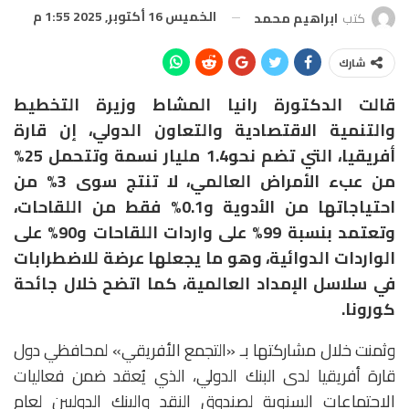
الخميس 16 أكتوبر, 2025 1:55 م
كتب
ابراهيم محمد
شارك
قالت الدكتورة رانيا المشاط وزيرة التخطيط
والتنمية الاقتصادية والتعاون الدولي، إن قارة
أفريقيا، التي تضم نحو1.4 مليار نسمة وتتحمل 25%
من عبء الأمراض العالمي، لا تنتج سوى 3% من
احتياجاتها من الأدوية و0.1% فقط من اللقاحات،
وتعتمد بنسبة 99% على واردات اللقاحات و90% على
الواردات الدوائية، وهو ما يجعلها عرضة للاضطرابات
في سلاسل الإمداد العالمية، كما اتضح خلال جائحة
كورونا.
وثمنت خلال مشاركتها بـ «التجمع الأفريقي» لمحافظي دول
قارة أفريقيا لدى البنك الدولي، الذي يُعقد ضمن فعاليات
الاجتماعات السنوية لصندوق النقد والبنك الدوليين لعام