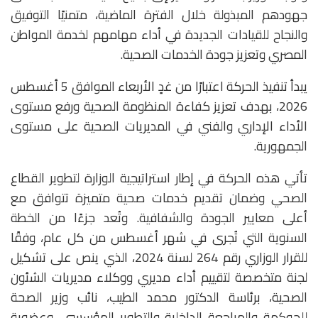
جهودهم المبذولة خلال الفترة الماضية، متمنيًا التوفيق
والنجاح للقيادات الجديدة في أداء مهامهم لخدمة المواطن
المصري وتعزيز جودة الخدمات الصحية.
يبدأ تنفيذ الحركة اعتبارًا من غدٍ الأربعاء الموافق 5 أغسطس
2026، بهدف تعزيز كفاءة المنظومة الصحية ورفع مستوى
الأداء الإداري والفني في المديريات الصحية على مستوى
الجمهورية.
تأتي هذه الحركة في إطار استراتيجية الوزارة لتطوير القطاع
الصحي وضمان تقديم خدمات صحية متميزة تتوافق مع
أعلى معايير الجودة والشفافية. وتُعد جزءًا من الخطة
السنوية التي تُجرى في شهر أغسطس من كل عام، وفقًا
للقرار الوزاري رقم 264 لسنة 2024، الذي ينص على تشكيل
لجنة متخصصة لتقييم أداء مديري ووكلاء مديريات الشئون
الصحية، برئاسة الدكتور محمد الطيب، نائب وزير الصحة
للحوكمة والمراجعة الداخلية والتطوير المؤسسي، وعضوية