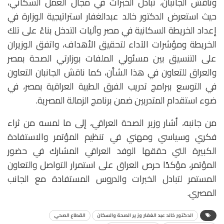
وناقش الجانبان، تبادل الخبرات في مجال العمل السكاني،
حيث استعرض الدكتور خالد عبدالغفار استراتيجية الوزارة في
إعداد الخريطة السكانية في مصر وآليات التدخل بناءً على تلك
الخريطة ومؤشرات الآداء لتحقيق الأهداف، واتفق الوزيران
على التنسيق بين مسئولي الملفات بوزارتي الصحة بمصر
والعراق للتعاون في هذا الشأن، كما ناقش الجانبان التعاون
في التوسع ببرامج تدريب الفرق الطبية العراقية بمصر، في
ضوء استقدام المتدربين ضمن برنامج الزمالة المصرية.
من جانبه، أشار وزير الصحة العراقي، إلى ما لمسه من ثراء
فكري وسياسي ومهني في تنظيم المؤتمر والاستفادة
الكبيرة التي حققها الوفد العراقي المشارك في حضور
المؤتمر، مؤكدًا حرص العراق على استمرار التواصل والتعاون
المستمر لتبادل الخبرات والدروس المستفادة مع الجانب
المصري.
الدكتور خالد عبد الغفار وزير الصحة والسكان
القطاع الصحي