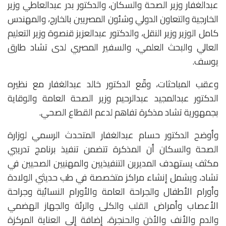
عبدالغفار وزير الصحة والسكان، والدكتور بدر عبدالعاطي وزير
الخارجية والتعاون الدولي وشئون المصريين بالخارج، والمهندس
كامل الوزير وزير النقل، والدكتور عبدالعزيز قنصوة وزير التعليم
العالي والبحث العلمي، والسفير المصري لدى تشاد طارق
يوسف.
وعقب المباحثات، وقّع الدكتور خالد عبدالغفار مع نظيره
الدكتور عبدالمجيد عبدالرحيم وزير الصحة العامة والوقاية
بجمهورية تشاد مذكرة تفاهم لدعم القطاع الصحي.
وأوضح الدكتور حسام عبدالغفار المتحدث الرسمي لوزارة
الصحة والسكان أن المذكرة تتضمن تنفيذ برنامج تدريبي
مكثف يستهدف المديرين التنفيذيين والمهنيين الصحيين في
تشاد، ويشمل إنشاء مراكز متخصصة في طب حديثي الولادة
وأورام الأطفال والجراحة العامة والأورام النسائية وجراحة
الأعصاب وأمراض القلب والكلى والرئة والجهاز الهضمي
والدم والأنف والأذن والحنجرة، إضافة إلى العناية المركزة