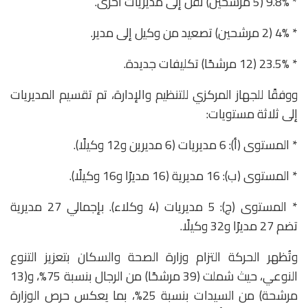
* 9.8% (5 مرشحين) نقل إلى مديريات أخرى.
* 4% (2 مرشحين) تصعيد من وكيل إلى مدير.
* 23.5% (12 مرشحًا) تكليفات جديدة.
ووفقًا للجهاز المركزي للتنظيم والإدارة، تم تقسيم المديريات
إلى ثلاثة مستويات:
* المستوى (أ): 6 مديريات (6 مديرين و12 وكيلًا).
* المستوى (ب): 16 مديرية (16 مديرًا و16 وكيلًا).
* المستوى (ج): 5 مديريات (4 وكلاء). بإجمالي 27 مديرية
تضم 27 مديرًا و32 وكيلًا.
وتُظهر الحركة التزام وزارة الصحة والسكان بتعزيز التنوع
النوعي، حيث شملت (39 مرشحًا) من الرجال بنسبة 75%، و(13
مرشحة) من السيدات بنسبة 25%، بما يعكس حرص الوزارة