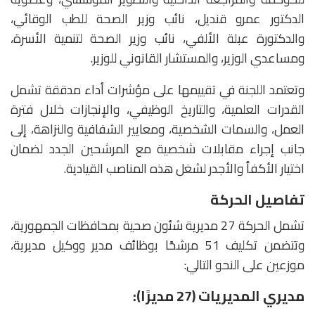
الدكتور عمرو قنديل، نائب وزير الصحة للطب الوقائي،
والدكتورة عبلة الألفي، نائب وزير الصحة لتنمية الأسرة،
ومساعدي الوزير، والمستشار القانوني للوزير.
وتعتمد اللجنة في تقييمها على مؤشرات أداء مدققة تشمل
القدرات العلمية، والتاريخ الوظيفي، والإنجازات خلال فترة
العمل، والسمات الشخصية، ومعايير الشفافية والنزاهة، إلى
جانب إجراء مقابلات شخصية مع المرشحين الجدد لضمان
اختيار الأكفأ والأجدر لشغل هذه المناصب القيادية.
تفاصيل الحركة
تشمل الحركة 27 مديرية شئون صحية بمحافظات الجمهورية،
وتتضمن تكليف 51 مرشحًا بوظائف مدير ووكيل مديرية،
موزعين على النحو التالي:
مديري المديريات (27 مديرًا):