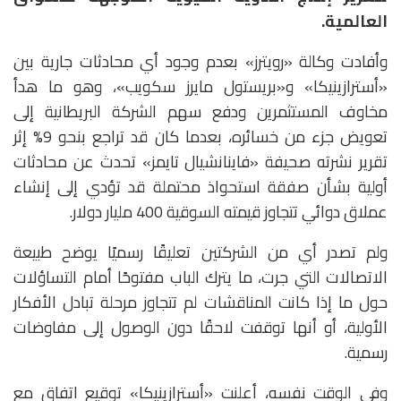
العالمية.
وأفادت وكالة «رويترز» بعدم وجود أي محادثات جارية بين
«أسترازينيكا» و«بريستول مايرز سكويب»، وهو ما هدأ
مخاوف المستثمرين ودفع سهم الشركة البريطانية إلى
تعويض جزء من خسائره، بعدما كان قد تراجع بنحو 9% إثر
تقرير نشرته صحيفة «فاينانشيال تايمز» تحدث عن محادثات
أولية بشأن صفقة استحواذ محتملة قد تؤدي إلى إنشاء
عملاق دوائي تتجاوز قيمته السوقية 400 مليار دولار.
ولم تصدر أي من الشركتين تعليقًا رسميًا يوضح طبيعة
الاتصالات التي جرت، ما يترك الباب مفتوحًا أمام التساؤلات
حول ما إذا كانت المناقشات لم تتجاوز مرحلة تبادل الأفكار
الأولية، أو أنها توقفت لاحقًا دون الوصول إلى مفاوضات
رسمية.
وفي الوقت نفسه، أعلنت «أسترازينيكا» توقيع اتفاق مع