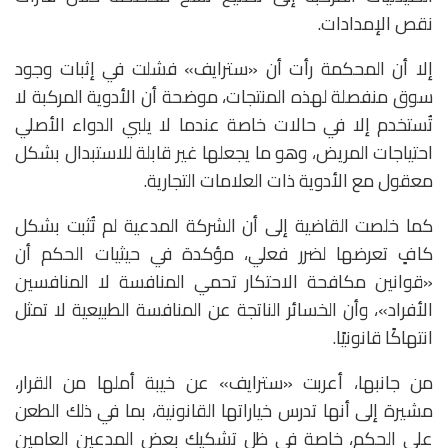
نقص الإمدادات.
إلا أن المحكمة رأت أن «سترايف» فشلت في إثبات وجود
سوق منفصلة لهذه المنتجات، موضحة أن الأدوية المركبة لا
تُستخدم إلا في حالات خاصة عندما لا يلبي الدواء الأصلي
احتياجات المريض، وهو ما يجعلها غير قابلة للاستبدال بشكل
معقول مع الأدوية ذات العلامات التجارية.
كما خلصت القاضية إلى أن الشركة المدعية لم تُثبت بشكل
كافٍ تعرضها لضرر فعلي، مؤكدة في حيثيات الحكم أن
«قوانين مكافحة الاحتكار تحمي المنافسة لا المنافسين
الأفراد»، وأن الخسائر الناتجة عن المنافسة الطبيعية لا تمثل
انتهاكًا قانونيًا.
من جانبها، أعربت «سترايف» عن خيبة أملها من القرار،
مشيرة إلى أنها تدرس خياراتها القانونية، بما في ذلك الطعن
على الحكم، خاصة في ظل تشكيك بعض المدعين العامين