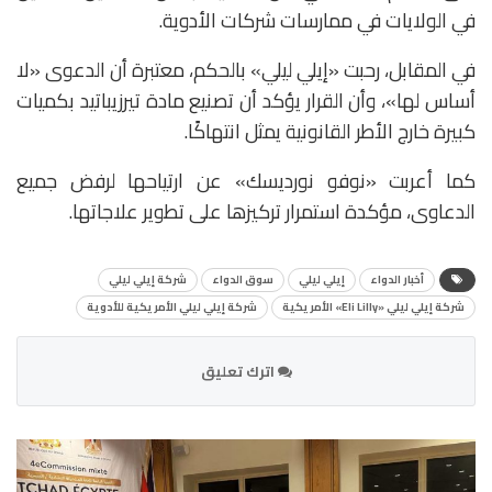
في الولايات في ممارسات شركات الأدوية.
في المقابل، رحبت «إيلي ليلي» بالحكم، معتبرة أن الدعوى «لا
أساس لها»، وأن القرار يؤكد أن تصنيع مادة تيرزيباتيد بكميات
كبيرة خارج الأطر القانونية يمثل انتهاكًا.
كما أعربت «نوفو نورديسك» عن ارتياحها لرفض جميع
الدعاوى، مؤكدة استمرار تركيزها على تطوير علاجاتها.
أخبار الدواء
إيلي ليلي
سوق الدواء
شركة إيلي ليلي
شركة إيلي ليلي «Eli Lilly» الأمريكية
شركة إيلي ليلي الأمريكية للأدوية
اترك تعليق