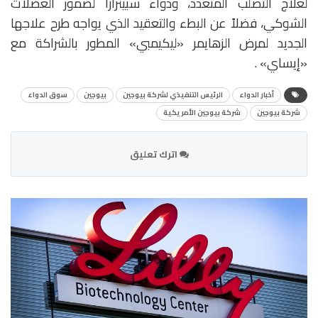
لعلاج التصلب المتعدد، ودواء سبينرازا لضمور العضلات
الشوكي، فضلاً عن البطء والتعقيد الذي يواجه طرح علاجها
الجديد لمرض الزهايمر «ليكيمبي» المطور بالشراكة مع
«إيساي» .
أخبار الدواء
الرئيس التنفيذي لشركة بيوجين
بيوجين
سوق الدواء
شركة بيوجين
شركة بيوجين الأمريكية
اترك تعليق