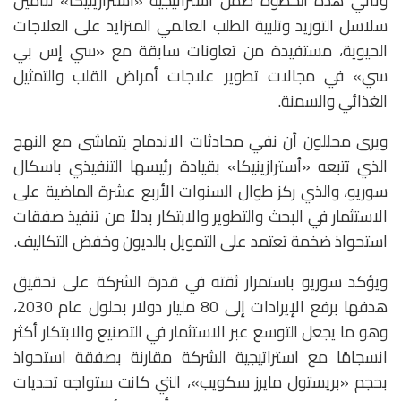
وتأتي هذه الخطوة ضمن استراتيجية «أسترازينيكا» لتأمين
سلاسل التوريد وتلبية الطلب العالمي المتزايد على العلاجات
الحيوية، مستفيدة من تعاونات سابقة مع «سي إس بي
سي» في مجالات تطوير علاجات أمراض القلب والتمثيل
الغذائي والسمنة.
ويرى محللون أن نفي محادثات الاندماج يتماشى مع النهج
الذي تتبعه «أسترازينيكا» بقيادة رئيسها التنفيذي باسكال
سوريو، والذي ركز طوال السنوات الأربع عشرة الماضية على
الاستثمار في البحث والتطوير والابتكار بدلاً من تنفيذ صفقات
استحواذ ضخمة تعتمد على التمويل بالديون وخفض التكاليف.
ويؤكد سوريو باستمرار ثقته في قدرة الشركة على تحقيق
هدفها برفع الإيرادات إلى 80 مليار دولار بحلول عام 2030،
وهو ما يجعل التوسع عبر الاستثمار في التصنيع والابتكار أكثر
انسجامًا مع استراتيجية الشركة مقارنة بصفقة استحواذ
بحجم «بريستول مايرز سكويب»، التي كانت ستواجه تحديات