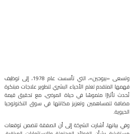
وتسعى «بيوجين»، التي تأسست عام 1978، إلى توظيف
فهمها المتقدم لعلم الأحياء البشري لتطوير علاجات مبتكرة
تُحدث تأثيرًا ملموسًا في حياة المرضى، مع تحقيق قيمة
مضافة للمساهمين وتعزيز مكانتها في سوق التكنولوجيا
الحيوية.
وفي بيانها، أشارت الشركة إلى أن الصفقة تتضمن توقعات
مستقبلية بشأن الفوائد المحتملة والاستثمارات المرتقبة،