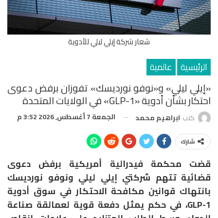
شعار شركة إيلي ليلي للأدوية
الرئيسية
عالمية
«إيلي ليلي» و«نوفو نورديسك» تفوزان برفض دعوى
احتكار بشأن أدوية «GLP-1» في الولايات المتحدة
الجمعة 7 أغسطس, 2026 3:52 م
كتب
ابراهيم محمد
شارك
قضت محكمة فيدرالية أمريكية برفض دعوى
قضائية تتهم شركتي
إيلي ليلي
و
نوفو نورديسك
بانتهاك قوانين مكافحة الاحتكار في سوق أدوية
GLP-1، في حكم يمثل دفعة قوية لعمالقة صناعة