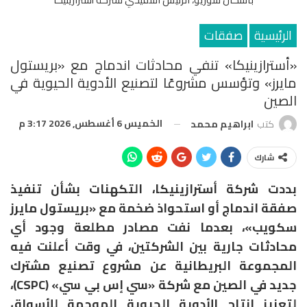
الرئيسية
صفقات
«أسترازينيكا» تنفي محادثات اندماج مع «بريستول
مايرز» وتؤسس مشروعًا لتصنيع الأدوية الحيوية في
الصين
الخميس 6 أغسطس, 2026 3:17 م
كتب
ابراهيم محمد
شارك
بددت شركة أسترازينيكا، التكهنات بشأن تنفيذ
صفقة اندماج أو استحواذ ضخمة مع «بريستول مايرز
سكويب»، بعدما نفت مصادر مطلعة وجود أي
محادثات جارية بين الشركتين، في وقت أعلنت فيه
المجموعة البريطانية عن مشروع تصنيع مشترك
جديد في الصين مع شركة «سي إس بي سي» (CSPC)،
لتعزيز إنتاج الأدوية الحيوية الموجهة للأسواق