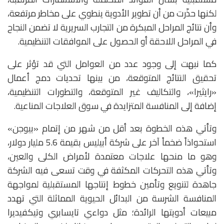
لكنها حذّرت من أن تطوير الأدوية ينطوي على مخاطر مرتفعة،
وأن نتائج المراحل المبكرة من التجارب السريرية لا تضمن النجاح
في المراحل اللاحقة أو الحصول على الموافقات التنظيمية.
كما نبهت إلى وجود عدد من العوامل التي قد تؤثر على
تحقيق النتائج المتوقعة، من بينها تحديات دمج أعمال
«رايثيرا»، والتكاليف غير المتوقعة، والتطورات التنظيمية،
إضافة إلى المنافسة المتزايدة في سوق العلاجات المناعية.
وتأتي هذه الخطوة بعد أقل من شهر من إتمام «بيوجن»
استحواذاً ضخماً آخر على شركة أبيليس بقيمة 5.6 مليار دولار،
وهو ما منحها علاجات معتمدة لأمراض الكلى والعين،
وتأتي هذه التحركات المكثفة في وقت تسعى فيه الشركة
جاهدة لتنويع وتأمين خطوط إنتاجها المستقبلية لمواجهة
المنافسة الشرسة من البدائل الحيوية المماثلة التي تهدد
مبيعات أدويتها الرائدة؛ مثل دواءي تايسابري وتيكفيديرا