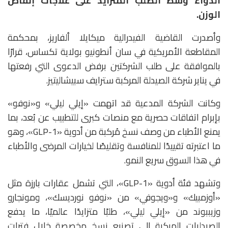
الدواء وسط الطلب المتزايد على علاجات إنقاص
الوزن.
وأصدرت القاضية الفيدرالية
ميكايلا ألفاريز
، بمحكمة
المقاطعة الأمريكية في سان أنطونيو بولاية تكساس، قرارًا
بالموافقة على طلب الشركتين برفض الدعوى التي رفعتها
في يناير شركة الصيدلة المركبة
سترايف سبيشاليتيز
.
وكانت الشركة المدعية قد اتهمت «إيلي ليلي» و«نوفو»
بإبرام اتفاقات حصرية مع منصات كبرى للتطبيب عن بُعد، بما
يمنع الأطباء من وصف نسخ مُركبة من أدوية «GLP-1»، وهو
ما اعتبرته تقييدًا للمنافسة وتقليصًا لخيارات المرضى والأطباء
في هذا السوق سريع النمو.
وتشهد فئة أدوية «GLP-1»، التي تشمل عقارات بارزة مثل
«
أوزمبيك»
و«
ويجوفي»
من «نوفو نورديسك»، و
مونجارو
و
زيببوند
من «إيلي ليلي»، طلبًا متزايدًا عالميًا، ما يدفع
الصيدليات المركبة إلى تصنيع نسخ مخصصة خلال فترات