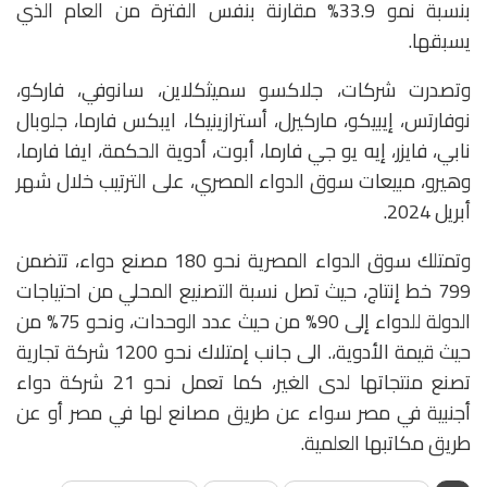
بنسبة نمو 33.9% مقارنة بنفس الفترة من العام الذي
يسبقها.
وتصدرت شركات، جلاكسو سميثكلاين، سانوفي، فاركو،
نوفارتس، إيبيكو، ماركيرل، أسترازينيكا، ايبكس فارما، جلوبال
نابي، فايزر، إيه يو جي فارما، أبوت، أدوية الحكمة، ايفا فارما،
وهيرو، مبيعات سوق الدواء المصري، على الترتيب خلال شهر
أبريل 2024.
وتمتلك سوق الدواء المصرية نحو 180 مصنع دواء، تتضمن
799 خط إنتاج، حيث تصل نسبة التصنيع المحلي من احتياجات
الدولة للدواء إلى 90% من حيث عدد الوحدات، ونحو 75% من
حيث قيمة الأدوية،. الى جانب إمتلاك نحو 1200 شركة تجارية
تصنع منتجاتها لدى الغير، كما تعمل نحو 21 شركة دواء
أجنبية في مصر سواء عن طريق مصانع لها في مصر أو عن
طريق مكاتبها العلمية.