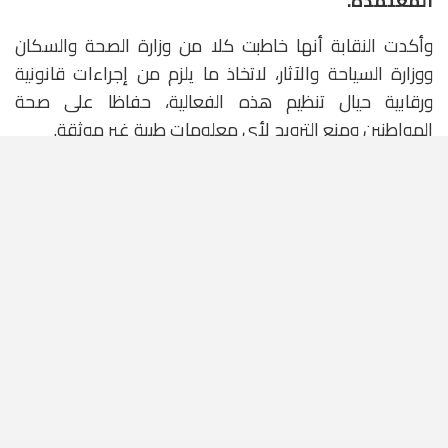
المعتمدة.
وأكدت النقابة أنها خاطبت كلا من وزارة الصحة والسكان
ووزارة السياحة والآثار، لاتخاذ ما يلزم من إجراءات قانونية
ورقابية حيال تنظيم هذه الفعالية، حفاظا على صحة
المواطنين ومنع الترويج لأي معلومات طبية غير موثقة.
كما خاطبت النقابة المجلس الأعلى لتنظيم الإعلام، لحجب
المحتوى الذي تنشره هذه السيدة على مواقع التواصل
الاجتماعي.
نصائح خطيرة وغير مبنية على أي دليل علمي
وأوضحت النقابة أن باربرا أونيل، كان قد تبين للسلطات الصحية
الأسترالية أنها تقدّم نصائح خطيرة وغير مبنية على أي دليل
علمي، ورغم أنها تقدم نفسها كخبيرة تغذية ومعالجة
طبيعية، إلا أنها لا تحمل أي مؤهل في التغذية العلاجية، وقد
اكتسبت باربرا شهرة واسعة عبر الإنترنت بسبب خطابها