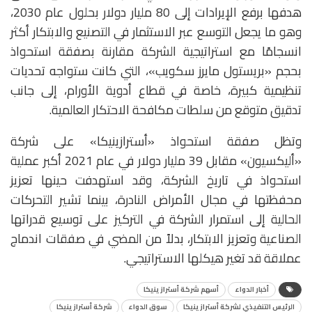
هدفها برفع الإيرادات إلى 80 مليار دولار بحلول عام 2030،
وهو ما يجعل التوسع عبر الاستثمار في التصنيع والابتكار أكثر
انسجامًا مع استراتيجية الشركة مقارنة بصفقة استحواذ
بحجم «بريستول مايرز سكويب»، التي كانت ستواجه تحديات
تنظيمية كبيرة، خاصة في قطاع أدوية الأورام، إلى جانب
تدقيق متوقع من سلطات مكافحة الاحتكار العالمية.
وتظل صفقة استحواذ «أسترازينيكا» على شركة
«أليكسيون» مقابل 39 مليار دولار في عام 2021 أكبر عملية
استحواذ في تاريخ الشركة، وقد استهدفت حينها تعزيز
محفظتها في مجال الأمراض النادرة، بينما تشير التحركات
الحالية إلى استمرار الشركة في التركيز على توسيع قدراتها
الصناعية وتعزيز الابتكار، بدلاً من المضي في صفقات اندماج
عملاقة قد تغير هيكلها الاستراتيجي.
أخبار الدواء
أسهم شركة أسترازينيكا
الرئيس التنفيذي لشركة أسترازينيكا
سوق الدواء
شركة أسترازينيكا