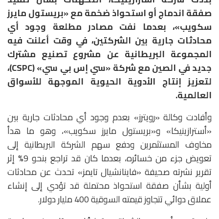
صفقة اندماج أو استحواذ ضخمة مع «بريستول مايرز
سكويب»، بعدما نفت مصادر مطلعة وجود أي
محادثات جارية بين الشركتين، في وقت أعلنت فيه
المجموعة البريطانية عن مشروع تصنيع مشترك
جديد في الصين مع شركة «سي إس بي سي» (CSPC)،
لتعزيز إنتاج الأدوية الحيوية الموجهة للأسواق
العالمية.
وأفادت وكالة «رويترز» بعدم وجود أي محادثات جارية بين
«أسترازينيكا» و«بريستول مايرز سكويب»، وهو ما هدأ
مخاوف المستثمرين ودفع سهم الشركة البريطانية إلى
تعويض جزء من خسائره، بعدما كان قد تراجع بنحو 9% إثر
تقرير نشرته صحيفة «فاينانشيال تايمز» تحدث عن محادثات
أولية بشأن صفقة استحواذ محتملة قد تؤدي إلى إنشاء
عملاق دوائي تتجاوز قيمته السوقية 400 مليار دولار.