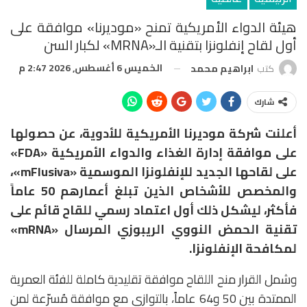
هيئة الدواء الأمريكية تمنح «موديرنا» موافقة على
أول لقاح إنفلونزا بتقنية الـ«mRNA» لكبار السن
الخميس 6 أغسطس, 2026 2:47 م
كتب
ابراهيم محمد
شارك
أعلنت شركة موديرنا الأمريكية للأدوية، عن حصولها
على موافقة إدارة الغذاء والدواء الأمريكية «FDA»
على لقاحها الجديد للإنفلونزا الموسمية «mFlusiva»،
والمخصص للأشخاص الذين تبلغ أعمارهم 50 عاماً
فأكثر، ليشكل ذلك أول اعتماد رسمي للقاح قائم على
تقنية الحمض النووي الريبوزي المرسال «mRNA»
لمكافحة الإنفلونزا.
وشمل القرار منح اللقاح موافقة تقليدية كاملة للفئة العمرية
الممتدة بين 50 و64 عاماً، بالتوازي مع موافقة مُسرّعة لمن