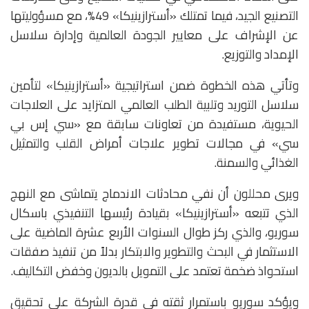
التصنيع الجيد، فيما تمتلك «أسترازينيكا» 49%، مع مسؤوليتها
عن الإشراف على معايير الجودة العالمية وإدارة سلاسل
الإمداد والتوزيع.
وتأتي هذه الخطوة ضمن استراتيجية «أسترازينيكا» لتأمين
سلاسل التوريد وتلبية الطلب العالمي المتزايد على العلاجات
الحيوية، مستفيدة من تعاونات سابقة مع «سي إس بي
سي» في مجالات تطوير علاجات أمراض القلب والتمثيل
الغذائي والسمنة.
ويرى محللون أن نفي محادثات الاندماج يتماشى مع النهج
الذي تتبعه «أسترازينيكا» بقيادة رئيسها التنفيذي باسكال
سوريو، والذي ركز طوال السنوات الأربع عشرة الماضية على
الاستثمار في البحث والتطوير والابتكار بدلاً من تنفيذ صفقات
استحواذ ضخمة تعتمد على التمويل بالديون وخفض التكاليف.
ويؤكد سوريو باستمرار ثقته في قدرة الشركة على تحقيق