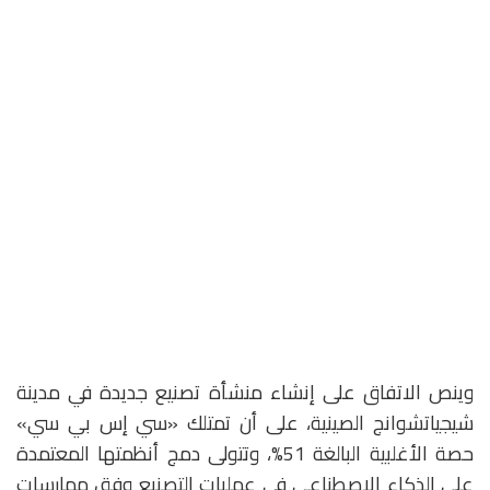
وينص الاتفاق على إنشاء منشأة تصنيع جديدة في مدينة
شيجياتشوانج الصينية، على أن تمتلك «سي إس بي سي»
حصة الأغلبية البالغة 51%، وتتولى دمج أنظمتها المعتمدة
على الذكاء الاصطناعي في عمليات التصنيع وفق ممارسات