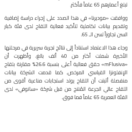
تبلغ أعمارهم 65 عاماً فأكثر.
ووافقت «موديرنا» في هذا الصدد على إجراء دراسة إضافية
وتقديم بيانات تكاملية لتأكيد فعالية اللقاح لدى فئة كبار
السن تجاوزاً لسن الـ 65.
وجاء هذا الاعتماد استناداً إلى نتائج تجربة سريرية في مرحلتها
الأخيرة شملت أكثر من 40 ألف بالغ، وأظهرت أن
«mFlusiva» حقق فعالية أعلى بنسبة 26.6% مقارنة بلقاح
الإنفلونزا القياسي المرخص. كما قدمت الشركة بيانات
منفصلة أثبتت أن اللقاح يولد استجابات مناعية أقوى من
اللقاح عالي الجرعة المُنتج من قبل شركة «سانوفي» لدى
الفئة العمرية 65 عاماً فما فوق.