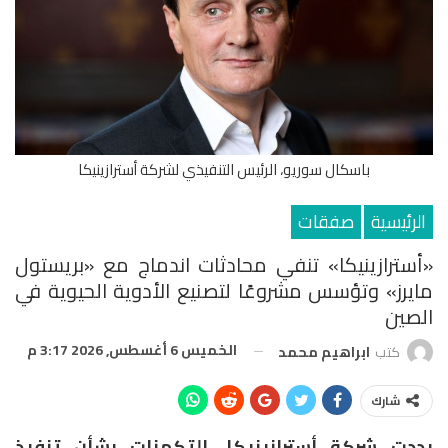
باسكال سوريو، الرئيس التنفيذي لشركة أسترازينيكا
الرئيسية
صفقات
«أسترازينيكا» تنفي محادثات اندماج مع «بريستول
مايرز» وتؤسس مشروعًا لتصنيع الأدوية الحيوية في
الصين
الخميس 6 أغسطس, 2026 3:17 م
كتب
ابراهيم محمد
شارك
بددت شركة أسترازينيكا، التكهنات بشأن تنفيذ