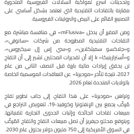
وتحديثات أسرع لمواكبة السلالات الفيروسية المتحورة
مقارنة باللقاحات التقليدية التي تعتمد بشكل أساسي على
التصنيع القائم على البيض والبروتينات الفيروسية.
ومن المقرر أن يدخل «mFlusiva» في منافسة مباشرة مع
اللقاحات التقليدية المطروحة من شركات «سانوفي»،
و«جلاكسو سميثكلاين»، و«سي إس إل سيكيروس»،
و«أسترازينيكا» k إلا أن تقديرات المحللين تشير إلى أن اللقاح
لن يحقق إيرادات مالية بارزة قبل النصف الثاني من عام
2027، نتيجة لتأخر «موديرنا» عن التعاقدات الموسمية الخاصة
بالولايات المتحدة لعام 2026.
وتراهن «موديرنا» على هذا اللقاح، إلى جانب تطوير لقاح
مُركّب يجمع بين الإنفلونزا وكوفيد-19، لتعويض التراجع في
مبيعات لقاحات الجائحة وإثبات الجدوى التجارية لتقنياتها.
ويتوقع محللو جيفريز أن تصل مبيعات اللقاح واللقاح المُركّب
في السوق الأمريكية إلى 750 مليون دولار بحلول عام 2030.