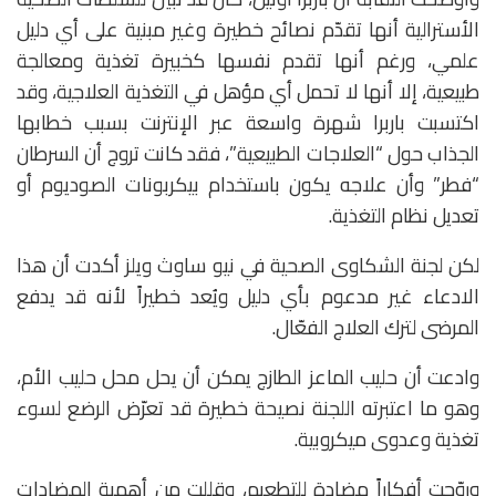
الأسترالية أنها تقدّم نصائح خطيرة وغير مبنية على أي دليل
علمي، ورغم أنها تقدم نفسها كخبيرة تغذية ومعالجة
طبيعية، إلا أنها لا تحمل أي مؤهل في التغذية العلاجية، وقد
اكتسبت باربرا شهرة واسعة عبر الإنترنت بسبب خطابها
الجذاب حول “العلاجات الطبيعية”، فقد كانت تروج أن السرطان
“فطر” وأن علاجه يكون باستخدام بيكربونات الصوديوم أو
تعديل نظام التغذية.
لكن لجنة الشكاوى الصحية في نيو ساوث ويلز أكدت أن هذا
الادعاء غير مدعوم بأي دليل ويُعد خطيراً لأنه قد يدفع
المرضى لترك العلاج الفعّال.
وادعت أن حليب الماعز الطازج يمكن أن يحل محل حليب الأم،
وهو ما اعتبرته اللجنة نصيحة خطيرة قد تعرّض الرضع لسوء
تغذية وعدوى ميكروبية.
وروّجت أفكاراً مضادة للتطعيم، وقللت من أهمية المضادات