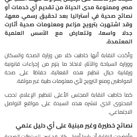
مصر، وممنوعة مدى الحياة من تقديم أي خدمات أو
نصائح صحية في أستراليا بعد تحقيق رسمي معها،
وقد اشتهرت بترويج مزاعم ومعلومات صحية أثارت
جدلا واسعا، وتتعارض مع الأسس العلمية
المعتمدة.
وأكدت النقابة أنها خاطبت كلا من وزارة الصحة والسكان
ووزارة السياحة والآثار، لاتخاذ ما يلزم من إجراءات قانونية
ورقابية حيال تنظيم هذه الفعالية، حفاظا على صحة
المواطنين ومنع الترويج لأي معلومات طبية غير موثقة.
كما خاطبت النقابة المجلس الأعلى لتنظيم الإعلام، لحجب
المحتوى الذي تنشره هذه السيدة على مواقع التواصل
الاجتماعي.
نصائح خطيرة وغير مبنية على أي دليل علمي
وأوضحت النقابة أن باربرا أونيل، كان قد تبين للسلطات الصحية