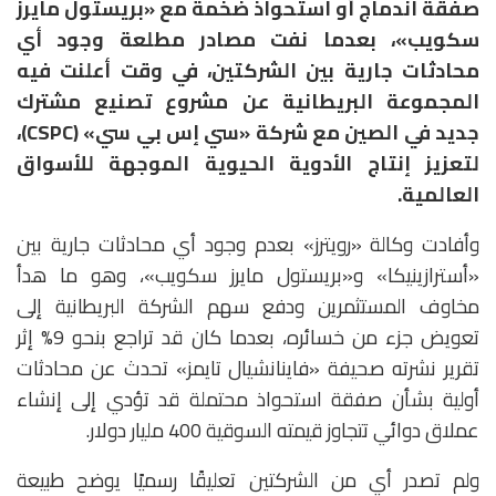
صفقة اندماج أو استحواذ ضخمة مع «بريستول مايرز
سكويب»، بعدما نفت مصادر مطلعة وجود أي
محادثات جارية بين الشركتين، في وقت أعلنت فيه
المجموعة البريطانية عن مشروع تصنيع مشترك
جديد في الصين مع شركة «سي إس بي سي» (CSPC)،
لتعزيز إنتاج الأدوية الحيوية الموجهة للأسواق
العالمية.
وأفادت وكالة «رويترز» بعدم وجود أي محادثات جارية بين
«أسترازينيكا» و«بريستول مايرز سكويب»، وهو ما هدأ
مخاوف المستثمرين ودفع سهم الشركة البريطانية إلى
تعويض جزء من خسائره، بعدما كان قد تراجع بنحو 9% إثر
تقرير نشرته صحيفة «فاينانشيال تايمز» تحدث عن محادثات
أولية بشأن صفقة استحواذ محتملة قد تؤدي إلى إنشاء
عملاق دوائي تتجاوز قيمته السوقية 400 مليار دولار.
ولم تصدر أي من الشركتين تعليقًا رسميًا يوضح طبيعة