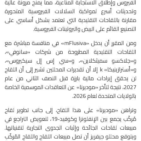
الفيروس وإطلاق الاستجابة المناعية، مما يمنح مرونة عالية
وتحديثات أسرع لمواكبة السلالات الفيروسية المتحورة
مقارنة باللقاحات التقليدية التي تعتمد بشكل أساسي على
التصنيع القائم على البيض والبروتينات الفيروسية.
ومن المقرر أن يدخل «mFlusiva» في منافسة مباشرة مع
اللقاحات التقليدية المطروحة من شركات «سانوفي»،
و«جلاكسو سميثكلاين»، و«سي إس إل سيكيروس»،
و«أسترازينيكا» k إلا أن تقديرات المحللين تشير إلى أن اللقاح
لن يحقق إيرادات مالية بارزة قبل النصف الثاني من عام
2027، نتيجة لتأخر «موديرنا» عن التعاقدات الموسمية الخاصة
بالولايات المتحدة لعام 2026.
وتراهن «موديرنا» على هذا اللقاح، إلى جانب تطوير لقاح
مُركّب يجمع بين الإنفلونزا وكوفيد-19، لتعويض التراجع في
مبيعات لقاحات الجائحة وإثبات الجدوى التجارية لتقنياتها.
ويتوقع محللو جيفريز أن تصل مبيعات اللقاح واللقاح المُركّب