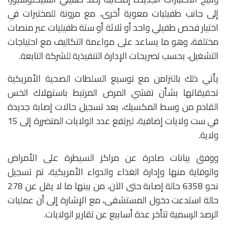
إلى جانب طفيليات معوية أخرى، مع مرونة للمختبرات في
اختيار فحص طفيلي واحد أو ثلاثة أو ستة طفيليات عبر منصات
مختلفة، وهو ما يساعد على مواءمة التكاليف مع احتياجات
التشغيل، بحسب تصريحات الإدارة التنفيذية للشركة التابعة.
يأتي ذلك بالتزامن مع توسيع السلطات الصحية الأمريكية
تحقيقاتها بشأن تفشي المرض المرتبط باستهلاك الخس
القادم من وسط المكسيك، بعد تسجيل حالات إصابة جديدة
في ست ولايات إضافية، ليرتفع عدد الولايات المتضررة إلى 15
ولاية.
ووفق بيانات صادرة عن
مراكز السيطرة على الأمراض
والوقاية منها
و
إدارة الغذاء والدواء الأمريكية
، تم تسجيل
نحو 6358 حالة إصابة حتى الآن، من بينها ما لا يقل عن 278
حالة استدعت دخول المستشفى، مع الإشارة إلى أن عمليات
الرصد الرسمية تتأخر عدة أسابيع عن تقارير الولايات.