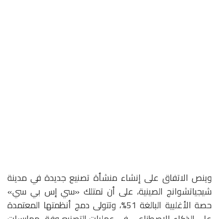
وينص الاتفاق على إنشاء منشأة تصنيع جديدة في مدينة
شيجياتشوانج الصينية، على أن تمتلك «سي إس بي سي»
حصة الأغلبية البالغة 51%، وتتولى دمج أنظمتها المعتمدة
على الذكاء الاصطناعي في عمليات التصنيع وفق ممارسات