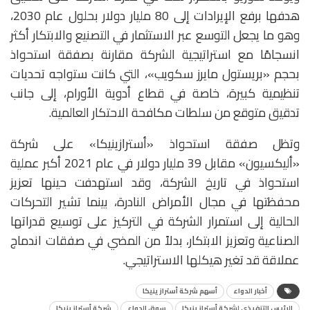
هدفها برفع الإيرادات إلى 80 مليار دولار بحلول عام 2030،
وهو ما يجعل التوسع عبر الاستثمار في التصنيع والابتكار أكثر
انسجامًا مع استراتيجية الشركة مقارنة بصفقة استحواذ
بحجم «بريستول مايرز سكويب»، التي كانت ستواجه تحديات
تنظيمية كبيرة، خاصة في قطاع أدوية الأورام، إلى جانب
تدقيق متوقع من سلطات مكافحة الاحتكار العالمية.
وتظل صفقة استحواذ «أسترازينيكا» على شركة
«أليكسيون» مقابل 39 مليار دولار في عام 2021 أكبر عملية
استحواذ في تاريخ الشركة، وقد استهدفت حينها تعزيز
محفظتها في مجال الأمراض النادرة، بينما تشير التحركات
الحالية إلى استمرار الشركة في التركيز على توسيع قدراتها
الصناعية وتعزيز الابتكار، بدلاً من المضي في صفقات اندماج
عملاقة قد تغير هيكلها الاستراتيجي.
أخبار الدواء
أسهم شركة أسترازينيكا
الرئيس التنفيذي لشركة أسترازينيكا
سوق الدواء
شركة أسترازينيكا