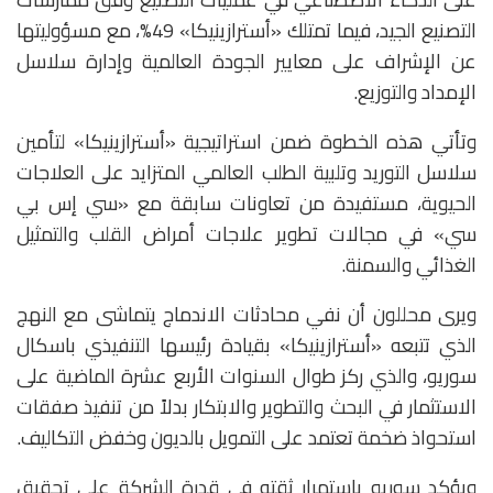
التصنيع الجيد، فيما تمتلك «أسترازينيكا» 49%، مع مسؤوليتها
عن الإشراف على معايير الجودة العالمية وإدارة سلاسل
الإمداد والتوزيع.
وتأتي هذه الخطوة ضمن استراتيجية «أسترازينيكا» لتأمين
سلاسل التوريد وتلبية الطلب العالمي المتزايد على العلاجات
الحيوية، مستفيدة من تعاونات سابقة مع «سي إس بي
سي» في مجالات تطوير علاجات أمراض القلب والتمثيل
الغذائي والسمنة.
ويرى محللون أن نفي محادثات الاندماج يتماشى مع النهج
الذي تتبعه «أسترازينيكا» بقيادة رئيسها التنفيذي باسكال
سوريو، والذي ركز طوال السنوات الأربع عشرة الماضية على
الاستثمار في البحث والتطوير والابتكار بدلاً من تنفيذ صفقات
استحواذ ضخمة تعتمد على التمويل بالديون وخفض التكاليف.
ويؤكد سوريو باستمرار ثقته في قدرة الشركة على تحقيق