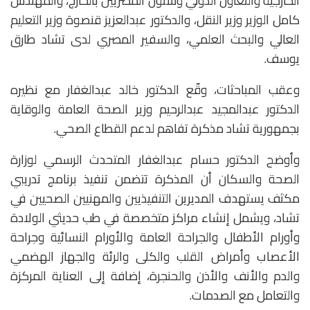
الخارجية والتعاون الدولي وشئون المصريين بالخارج، والمهندس
كامل الوزير وزير النقل، والدكتور عبدالعزيز قنصوة وزير التعليم
العالي والبحث العلمي، والسفير المصري لدى تشاد طارق
يوسف.
وعقب المباحثات، وقّع الدكتور خالد عبدالغفار مع نظيره
الدكتور عبدالمجيد عبدالرحيم وزير الصحة العامة والوقاية
بجمهورية تشاد مذكرة تفاهم لدعم القطاع الصحي.
وأوضح الدكتور حسام عبدالغفار المتحدث الرسمي لوزارة
الصحة والسكان أن المذكرة تتضمن تنفيذ برنامج تدريبي
مكثف يستهدف المديرين التنفيذيين والمهنيين الصحيين في
تشاد، ويشمل إنشاء مراكز متخصصة في طب حديثي الولادة
وأورام الأطفال والجراحة العامة والأورام النسائية وجراحة
الأعصاب وأمراض القلب والكلى والرئة والجهاز الهضمي
والدم والأنف والأذن والحنجرة، إضافة إلى العناية المركزة
والتعامل مع الصدمات.