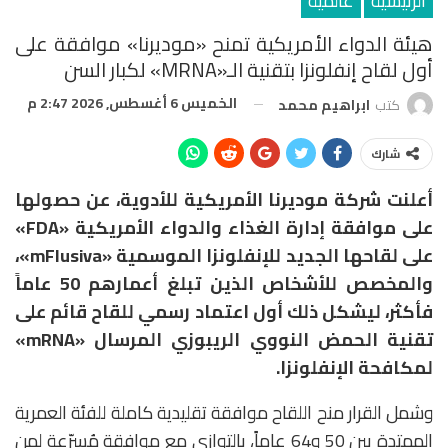
الرئيسية
عالمية
هيئة الدواء الأمريكية تمنح «موديرنا» موافقة على
أول لقاح إنفلونزا بتقنية الـ«mRNA» لكبار السن
الخميس 6 أغسطس, 2026 2:47 م
كتب
ابراهيم محمد
شارك
أعلنت شركة موديرنا الأمريكية للأدوية، عن حصولها
على موافقة إدارة الغذاء والدواء الأمريكية «FDA»
على لقاحها الجديد للإنفلونزا الموسمية «mFlusiva»،
والمخصص للأشخاص الذين تبلغ أعمارهم 50 عاماً
فأكثر، ليشكل ذلك أول اعتماد رسمي للقاح قائم على
تقنية الحمض النووي الريبوزي المرسال «mRNA»
لمكافحة الإنفلونزا.
وشمل القرار منح اللقاح موافقة تقليدية كاملة للفئة العمرية
الممتدة بين 50 و64 عاماً، بالتوازي مع موافقة مُسرّعة لمن