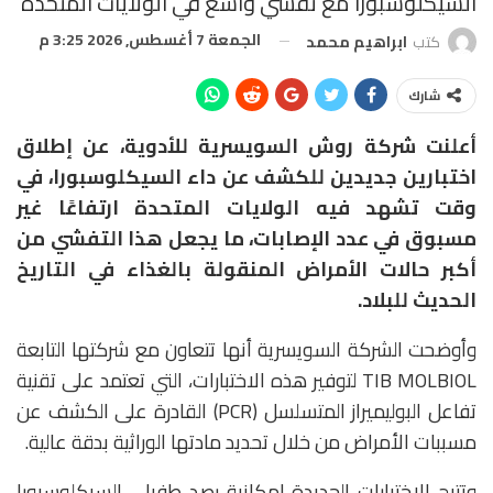
السيكلوسبورا مع تفشي واسع في الولايات المتحدة
الجمعة 7 أغسطس, 2026 3:25 م
كتب
ابراهيم محمد
شارك
أعلنت شركة
روش السويسرية للأدوية،
عن إطلاق
اختبارين جديدين للكشف عن داء
السيكلوسبورا
، في
وقت تشهد فيه الولايات المتحدة ارتفاعًا غير
مسبوق في عدد الإصابات، ما يجعل هذا التفشي من
أكبر حالات الأمراض المنقولة بالغذاء في التاريخ
الحديث للبلاد.
وأوضحت الشركة السويسرية أنها تتعاون مع شركتها التابعة
TIB MOLBIOL
لتوفير هذه الاختبارات، التي تعتمد على تقنية
تفاعل البوليميراز المتسلسل (PCR) القادرة على الكشف عن
مسببات الأمراض من خلال تحديد مادتها الوراثية بدقة عالية.
وتتيح الاختبارات الجديدة إمكانية رصد طفيلي السيكلوسبورا