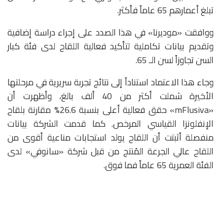
تبلغ أعمارهم 65 عاماً فأكثر.
ووافقت «موديرنا» في هذا الصدد على إجراء دراسة إضافية
وتقديم بيانات تكاملية لتأكيد فعالية اللقاح لدى فئة كبار
السن تجاوزاً لسن الـ 65.
وجاء هذا الاعتماد استناداً إلى نتائج تجربة سريرية في مرحلتها
الأخيرة شملت أكثر من 40 ألف بالغ، وأظهرت أن
«mFlusiva» حقق فعالية أعلى بنسبة 26.6% مقارنة بلقاح
الإنفلونزا القياسي المرخص. كما قدمت الشركة بيانات
منفصلة أثبتت أن اللقاح يولد استجابات مناعية أقوى من
اللقاح عالي الجرعة المُنتج من قبل شركة «سانوفي» لدى
الفئة العمرية 65 عاماً فما فوق.