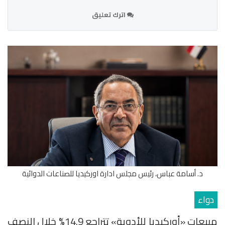
اترك تعليق
د. أسامة عباس، رئيس مجلس ادارة اوركيديا للصناعات الدوائية
دواء
مبيعات «أوركيديا للأدوية» تتراجع 14.9% خلال النصف