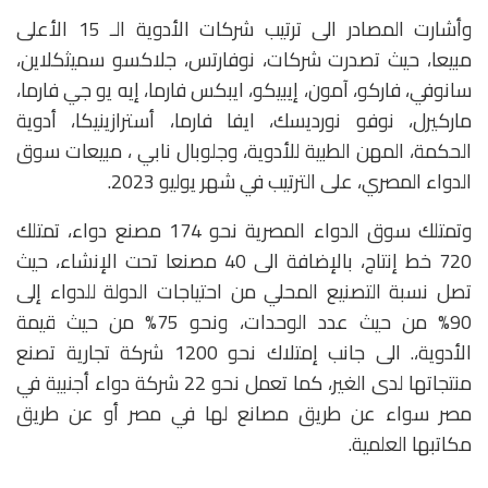
وأشارت المصادر الى ترتيب شركات الأدوية الـ 15 الأعلى
مبيعا، حيث تصدرت شركات، نوفارتس، جلاكسو سميثكلاين،
سانوفي، فاركو، آمون، إيبيكو، ايبكس فارما، إيه يو جي فارما،
ماركيرل، نوفو نورديسك، ايفا فارما، أسترازينيكا، أدوية
الحكمة، المهن الطبية للأدوية، وجلوبال نابي ، مبيعات سوق
الدواء المصري، على الترتيب في شهر يوليو 2023.
وتمتلك سوق الدواء المصرية نحو 174 مصنع دواء، تمتلك
720 خط إنتاج، بالإضافة الى 40 مصنعا تحت الإنشاء، حيث
تصل نسبة التصنيع المحلي من احتياجات الدولة للدواء إلى
90% من حيث عدد الوحدات، ونحو 75% من حيث قيمة
الأدوية،. الى جانب إمتلاك نحو 1200 شركة تجارية تصنع
منتجاتها لدى الغير، كما تعمل نحو 22 شركة دواء أجنبية في
مصر سواء عن طريق مصانع لها في مصر أو عن طريق
مكاتبها العلمية.