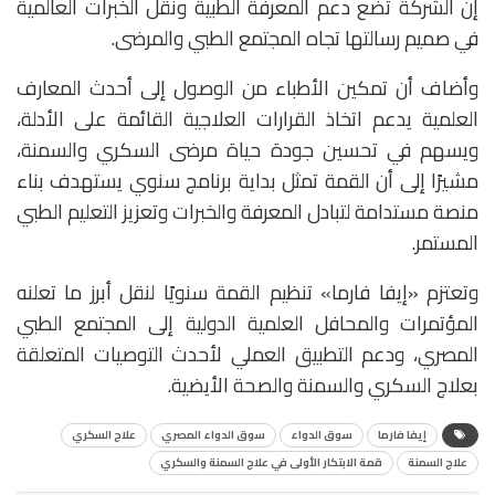
إن الشركة تضع دعم المعرفة الطبية ونقل الخبرات العالمية
في صميم رسالتها تجاه المجتمع الطبي والمرضى.
وأضاف أن تمكين الأطباء من الوصول إلى أحدث المعارف
العلمية يدعم اتخاذ القرارات العلاجية القائمة على الأدلة،
ويسهم في تحسين جودة حياة مرضى السكري والسمنة،
مشيرًا إلى أن القمة تمثل بداية برنامج سنوي يستهدف بناء
منصة مستدامة لتبادل المعرفة والخبرات وتعزيز التعليم الطبي
المستمر.
وتعتزم «إيفا فارما» تنظيم القمة سنويًا لنقل أبرز ما تعلنه
المؤتمرات والمحافل العلمية الدولية إلى المجتمع الطبي
المصري، ودعم التطبيق العملي لأحدث التوصيات المتعلقة
بعلاج السكري والسمنة والصحة الأيضية.
إيفا فارما
سوق الدواء
سوق الدواء المصري
علاج السكري
علاج السمنة
قمة الابتكار الأولى في علاج السمنة والسكري