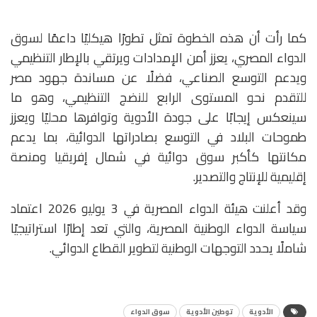
كما رأت أن هذه الخطوة تمثل تطورًا هيكليًا داعمًا لسوق
الدواء المصري، يعزز أمن الإمدادات ويرتقي بالإطار التنظيمي
ويدعم التوسع الصناعي، فضلًا عن مساندة جهود مصر
للتقدم نحو المستوى الرابع للنضج التنظيمي، وهو ما
سينعكس إيجابًا على جودة الأدوية وتوافرها محليًا ويعزز
طموحات البلاد في التوسع بصادراتها الدوائية، بما يدعم
مكانتها كأكبر سوق دوائية في شمال إفريقيا ومنصة
إقليمية للإنتاج والتصدير.
وقد أعلنت هيئة الدواء المصرية في 3 يوليو 2026 اعتماد
سياسة الدواء الوطنية المصرية، والتي تعد إطارًا استراتيجيًا
شاملًا يحدد التوجهات الوطنية لتطوير القطاع الدوائي.
الأدوية
توطين الأدوية
سوق الدواء