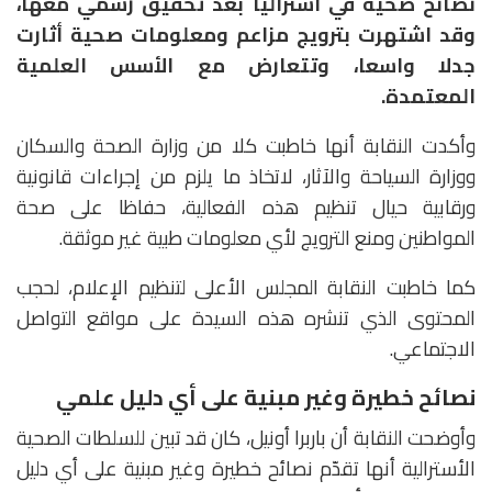
نصائح صحية في أستراليا بعد تحقيق رسمي معها،
وقد اشتهرت بترويج مزاعم ومعلومات صحية أثارت
جدلا واسعا، وتتعارض مع الأسس العلمية
المعتمدة.
وأكدت النقابة أنها خاطبت كلا من وزارة الصحة والسكان
ووزارة السياحة والآثار، لاتخاذ ما يلزم من إجراءات قانونية
ورقابية حيال تنظيم هذه الفعالية، حفاظا على صحة
المواطنين ومنع الترويج لأي معلومات طبية غير موثقة.
كما خاطبت النقابة المجلس الأعلى لتنظيم الإعلام، لحجب
المحتوى الذي تنشره هذه السيدة على مواقع التواصل
الاجتماعي.
نصائح خطيرة وغير مبنية على أي دليل علمي
وأوضحت النقابة أن باربرا أونيل، كان قد تبين للسلطات الصحية
الأسترالية أنها تقدّم نصائح خطيرة وغير مبنية على أي دليل