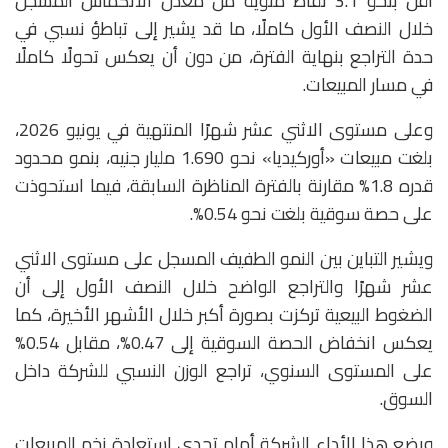
أقل بنحو 3.1 نقاط مئوية من معدل الانكماش المسجل
خلال النصف الأول كاملًا، ما قد يشير إلى تباطؤ نسبي في
حدة التراجع بنهاية الفترة، من دون أن يعكس تحولًا كاملًا
في مسار المبيعات.
وعلى مستوى الاثني عشر شهرًا المنتهية في يونيو 2026،
بلغت مبيعات «أوركيديا» نحو 1.690 مليار جنيه، بنمو محدود
قدره 1.8% مقارنة بالفترة المناظرة السابقة، فيما استحوذت
على حصة سوقية بلغت نحو 0.54%.
ويشير التباين بين النمو الطفيف المسجل على مستوى الاثني
عشر شهرًا والتراجع الواضح خلال النصف الأول إلى أن
الضغوط البيعية تركزت بصورة أكبر خلال الأشهر الأخيرة، كما
يعكس انخفاض الحصة السوقية إلى 0.47%، مقابل 0.54%
على المستوى السنوي، تراجع الوزن النسبي للشركة داخل
السوق.
ويضع هذا الأداء الشركة أمام تحدي استعادة زخم المبيعات