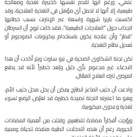
علمي، ورغم أنها تقدم نفسها كخبيرة تغذية ومعالجة
طبيعية، إلا أنها لا تحمل أي مؤهل في التغذية العلاجية، وقد
اكتسبت باربرا شهرة واسعة عبر الإنترنت بسبب خطابها
الجذاب حول “العلاجات الطبيعية”، فقد كانت تروج أن السرطان
“فطر” وأن علاجه يكون باستخدام بيكربونات الصوديوم أو
تعديل نظام التغذية.
لكن لجنة الشكاوى الصحية في نيو ساوث ويلز أكدت أن هذا
الادعاء غير مدعوم بأي دليل ويُعد خطيراً لأنه قد يدفع
المرضى لترك العلاج الفعّال.
وادعت أن حليب الماعز الطازج يمكن أن يحل محل حليب الأم،
وهو ما اعتبرته اللجنة نصيحة خطيرة قد تعرّض الرضع لسوء
تغذية وعدوى ميكروبية.
وروّجت أفكاراً مضادة للتطعيم، وقللت من أهمية المضادات
الحيوية، رغم أن هذه التدخلات الطبية منقذة للحياة ومبنية