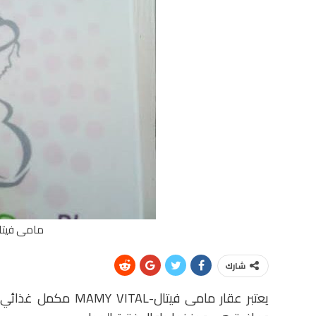
مامى فيتال-VITAL
شارك
يعتبر عقار مامى فيتا