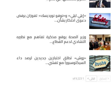
«إيلي ليلي» و«نوفو نورديسك» تفوزان برفض
دعوى احتكار بشأن…
وزير الصحة يوقع مذكرة تفاهم مع نظيره
التشادي لدعم القطاع…
«روش» تطلق اختبارين جديدين لرصد داء
السيكلوسبورا مع تفشي…
السابق
التالى
1 of 9٬223