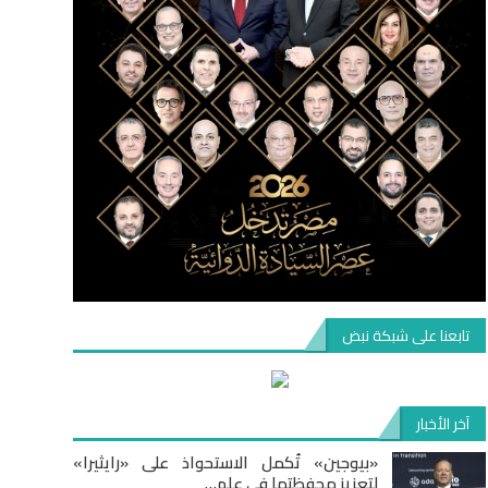
تابعنا على شبكة نبض
آخر الأخبار
«بيوجين» تُكمل الاستحواذ على «رايثيرا»
لتعزيز محفظتها في علم…