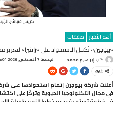
كريس فيباشر، الرئي
أهم الأخبار
صفقات
«بيوجين» تُكمل الاستحواذ على «رايثيرا» لتعزيز م
الجمعة 7 أغسطس, 2026 4:01 م
كتب
إبراهيم محمد
شارك
أعلنت شركة
بيوجين
إتمام استحواذها على شر
في مجال التكنولوجيا الحيوية وتركّز على اكتشا
في خطوة تستهدف دعم خطط النمو طويلة الأجل
وأوضحت الشركة في بيان اليوم، أن الصفقة ستعزز محف
من الأصول العلاجية التي تمتلك إمكانات لعلاج طيف واس
هذه الأصول دخل المرحلة الأولى من التطوير السريري خلال يو