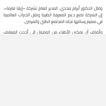
وقال الدكتور أبرام مجدي، المدير العام لشركة «إيفا فارما»،
إن الشركة تضع دعم المعرفة الطبية ونقل الخبرات العالمية
في صميم رسالتها تجاه المجتمع الطبي والمرضى.
وأضاف أن تمكين الأطباء من الوصول إلى أحدث المعارف
العلمية يدعم اتخاذ القرارات العلاجية القائمة على الأدلة،
ويسهم في تحسين جودة حياة مرضى السكري والسمنة،
مشيرًا إلى أن القمة تمثل بداية برنامج سنوي يستهدف بناء
منصة مستدامة لتبادل المعرفة والخبرات وتعزيز التعليم الطبي
المستمر.
وتعتزم «إيفا فارما» تنظيم القمة سنويًا لنقل أبرز ما تعلنه
المؤتمرات والمحافل العلمية الدولية إلى المجتمع الطبي
المصري، ودعم التطبيق العملي لأحدث التوصيات المتعلقة
بعلاج السكري والسمنة والصحة الأيضية.