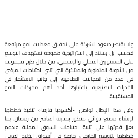
ولا يقتصر صعود الشركة على تحقيق معدلات نمو مرتفعة
فحسب، بل يستند إلى استراتيجية طموحة تستهدف التوسع
على المستويين المحلي والإقليمي، من خلال طرح مجموعة
من الأدوية المتطورة والمبتكرة التي تلبي احتياجات المرضى
في عدد من المجالات العلاجية، إلى جانب الاستثمار في
القدرات التصنيعية باعتبارها أحد أهم محركات النمو
المستقبلية.
وفي هذا الإطار، تواصل «أكسيديا فارما» تنفيذ خططها
لإنشاء مصنع دوائي متطور بمدينة العاشر من رمضان، بما
يعزز قدرتها على تلبية احتياجات السوق المحلية ويدعم
خططها للتوسع الخارجي، خاصة في أسواق الخليج العربي