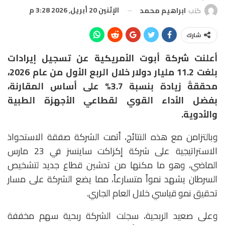
الإثنين 20 أبريل, 2026 3:28 م
كتب
ابراهيم محمد
شارك
أعلنت شركة أبوت الأمريكية عن تسجيل إيرادات
بلغت 11.2 مليار دولار خلال الربع الأول من عام 2026،
محققةً زيادة بنسبة 3.7% على أساس المقارنة،
بفضل الأداء القوي لقطاعي الأجهزة الطبية
والأدوية.
وبالتزامن مع هذه النتائج، أتمت الشركة صفقة الاستحواذ
الاستراتيجية على شركة إكزاكت ساينسز في 23 مارس
الماضي، وهو ما مكنها من تدشين قطاع جديد لتشخيص
السرطان يشهد نمواً متسارعاً، مما يضع الشركة على مسار
تحقيق نمو قياسي خلال العام الجاري.
وعلى صعيد الربحية، سجلت الشركة ربحية سهم مخففة