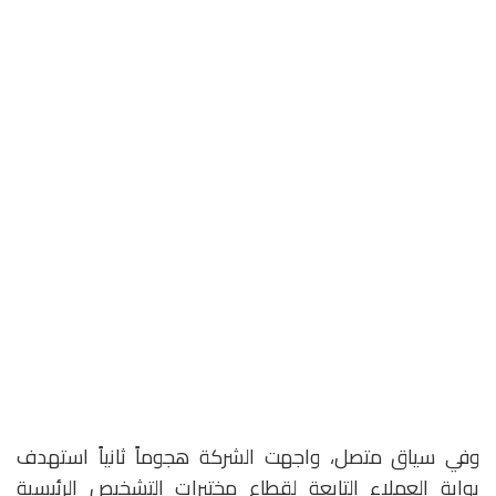
وفي سياق متصل، واجهت الشركة هجوماً ثانياً استهدف
بوابة العملاء التابعة لقطاع مختبرات التشخيص الرئيسية