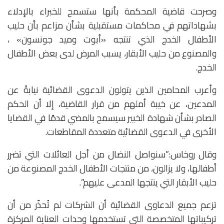
وصرحت قاضية المحكمة بأنها ستسمح للخبراء بالإدلاء
بشهاداتهم في محاكمات مستقبلية بشأن مزاعم بأن حليب
الأطفال الخدج الذي تنتجه «أبوت وميد جونسون» ،
والمصنوع من حليب الأبقار، يسبب المرض لدى بعض الأطفال
الخدج.
وأعرب المحامين الذين يتولون الدعوى القضائية نيابةً عن
المدعين، عن خيبة أملهم من قرار القاضية، إلا أن الحكم
الصادر بشأن شهادة الخبير سيسمح بالمضي قدمًا في القضايا
الأخرى في الدعوى القضائية متعددة المقاطعات.
وقال روخاس:”سنواصل النضال من أجل العائلات التي تضرر
أطفالها، ولا يزالون، من منتجات الأطفال الخدج المصنوعة من
حليب الأبقار التي ينتجها المدعى عليهم”.
تزعم جميع الدعاوى القضائية أن الشركات لم تُحذّر من أن
تركيباتها المتخصصة التي تستخدمها وحدات العناية المركزة