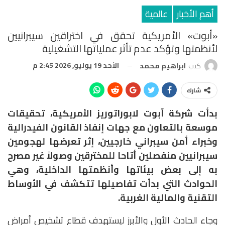
أهم الأخبار
عالمية
«أبوت» الأمريكية تحقق في اختراقين سيبرانيين
لأنظمتها وتؤكد عدم تأثر عملياتها التشغيلية
الأحد 19 يوليو, 2026 2:45 م
كتب
ابراهيم محمد
شارك
بدأت شركة آبوت لابوراتوريز الأمريكية، تحقيقات
موسعة بالتعاون مع جهات إنفاذ القانون الفيدرالية
وخبراء أمن سيبراني خارجيين، إثر تعرضها لهجومين
سيبرانيين منفصلين أتاحا للمخترقين وصولاً غير مصرح
به إلى بعض بيئاتها وأنظمتها الداخلية، وهي
الحوادث التي بدأت تفاصيلها تتكشف في الأوساط
التقنية والمالية الغربية.
وجاء الحادث الأول والأبرز ليستهدف قطاع تشخيص أمراض