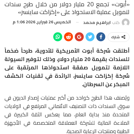
«أبوت» تجمع 20 مليار دولار من خلال طرح سندات
لتمويل عملية الاستحواذ على «إكزاكت ساينسز»
الخميس 26 فبراير, 2026 1:06 م
كتب
ابراهيم محمد
شارك
أطلقت شركة أبوت الأمريكية للأدوية، طرحاً ضخماً
للسندات بقيمة 20 مليار دولار، وذلك لتوفير السيولة
اللازمة لتمويل صفقة استحواذها المرتقبة على
شركة إكزاكت ساينسز، الرائدة في تقنيات الكشف
المبكر عن السرطان.
ويُصنف هذا الطرح كواحد من أكبر عمليات إصدار الديون في
سوق السندات ذات التصنيف الائتماني المرتفع في الولايات
المتحدة منذ بداية العام، مما يعكس الثقة الكبيرة في
الملاءة المالية للشركة العملاقة المتخصصة في الأجهزة
الطبية ومنتجات الرعاية الصحية.