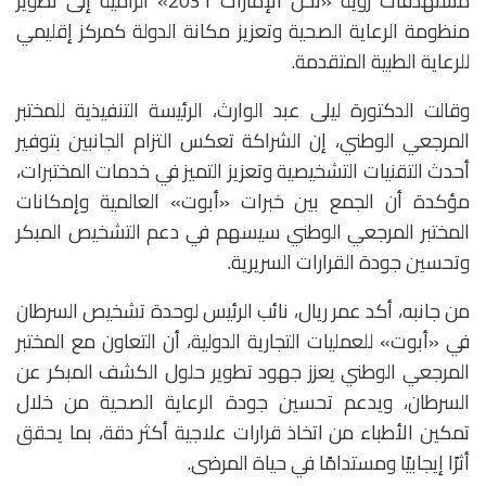
مستهدفات رؤية «نحن الإمارات 2031» الرامية إلى تطوير
منظومة الرعاية الصحية وتعزيز مكانة الدولة كمركز إقليمي
للرعاية الطبية المتقدمة.
وقالت الدكتورة ليلى عبد الوارث، الرئيسة التنفيذية للمختبر
المرجعي الوطني، إن الشراكة تعكس التزام الجانبين بتوفير
أحدث التقنيات التشخيصية وتعزيز التميز في خدمات المختبرات،
مؤكدة أن الجمع بين خبرات «أبوت» العالمية وإمكانات
المختبر المرجعي الوطني سيسهم في دعم التشخيص المبكر
وتحسين جودة القرارات السريرية.
من جانبه، أكد عمر ريال، نائب الرئيس لوحدة تشخيص السرطان
في «أبوت» للعمليات التجارية الدولية، أن التعاون مع المختبر
المرجعي الوطني يعزز جهود تطوير حلول الكشف المبكر عن
السرطان، ويدعم تحسين جودة الرعاية الصحية من خلال
تمكين الأطباء من اتخاذ قرارات علاجية أكثر دقة، بما يحقق
أثرًا إيجابيًا ومستدامًا في حياة المرضى.