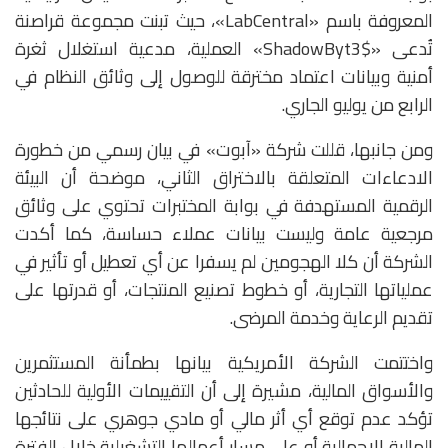
المعروفة باسم «LabCentral»، حيث تبنت مجموعة قراصنة
تُدعى «ShadowByt3$» العملية، مدعية استغلال ثغرة
أمنية وبيانات اعتماد مخترقة للوصول إلى وثائق النظام في
الرابع من يوليو الجاري.
ومن جانبها، قللت شركة «آبوت» في بيان رسمي من خطورة
الادعاءات المتعلقة بالاختراق الثاني، موضحة أن البيئة
الرقمية المستهدفة في بوابة المختبرات تحتوي على وثائق
مرجعية عامة وليست بيانات عملاء حساسة، كما أكدت
الشركة أن كلا الهجومين لم يسفرا عن أي تعطيل أو تأثير في
عملياتها التجارية، أو خطوط تصنيع المنتجات، أو قدرتها على
تقديم الرعاية وخدمة المرضى.
واختتمت الشركة الأمريكية بيانها بطمأنة المستثمرين
والأسواق المالية، مشيرة إلى أن التقييمات الأولية للحادثين
تؤكد عدم توقع أي أثر مالي أو مادي جوهري على نتائجها
المالية الإجمالية أو على مسار أعمالها التشغيلية خلال الفترة