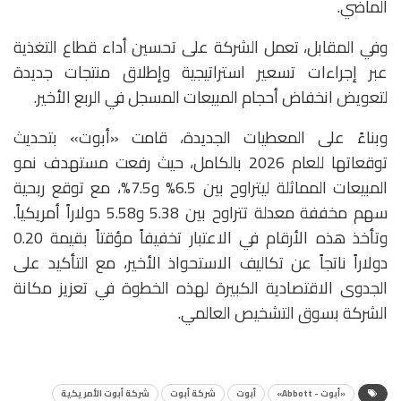
الماضي.
وفي المقابل، تعمل الشركة على تحسين أداء قطاع التغذية
عبر إجراءات تسعير استراتيجية وإطلاق منتجات جديدة
لتعويض انخفاض أحجام المبيعات المسجل في الربع الأخير.
وبناءً على المعطيات الجديدة، قامت «أبوت» بتحديث
توقعاتها للعام 2026 بالكامل، حيث رفعت مستهدف نمو
المبيعات المماثلة ليتراوح بين 6.5% و7.5%، مع توقع ربحية
سهم مخففة معدلة تتراوح بين 5.38 و5.58 دولاراً أمريكياً.
وتأخذ هذه الأرقام في الاعتبار تخفيفاً مؤقتاً بقيمة 0.20
دولاراً ناتجاً عن تكاليف الاستحواذ الأخير، مع التأكيد على
الجدوى الاقتصادية الكبيرة لهذه الخطوة في تعزيز مكانة
الشركة بسوق التشخيص العالمي.
«أبوت - Abbott»
أبوت
شركة أبوت
شركة أبوت الأمريكية