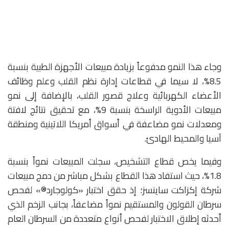
وجاء هذا النمو مدفوعاً بزيادة مبيعات الأجهزة الطبية بنسبة
8.5%، لا سيما في قطاعات إدارة نظم القلب وعلم وظائف
الأعضاء الكهربائية وعلاج قصور القلب، بالإضافة إلى نمو
مبيعات الأدوية الراسخة بنسبة 9%، مع تحقيق نتائج لافتة
ومعدلات نمو مضاعفة في أسواق أمريكا اللاتينية ومنطقة
آسيا والمحيط الهادئ.
وفيما يخص قطاع التشخيص، سجلت المبيعات نمواً بنسبة
1.8%، حيث استفاد هذا القطاع بشكل مباشر من دمج مبيعات
شركة إكزاكت ساينسز؛ إذ حقق اختبار «كولوجارد®» لفحص
سرطان القولون والمستقيم نمواً مضاعفاً، بجانب الزخم الذي
أحدثه إطلاق الاختبار لفحص أنواع متعددة من السرطان العام