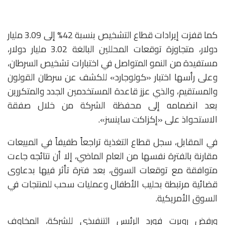
كما قفزت إيرادات قطاع التشخيص بنسبة 42% إلى 3.09 مليار
دولار، متجاوزة توقعات المحللين البالغة 3.02 مليار دولار،
مستفيدة من النمو المتواصل في اختبارات تشخيص السرطان،
وعلى رأسها اختبار «كولوجارد» للكشف عن سرطان القولون
والمستقيم، والذي عزز قاعدة المستخدمين الجدد والمتكررين
بعد انضمامه إلى محفظة الشركة من خلال صفقة
الاستحواذ على «إكزاكت ساينسز».
في المقابل، سجل قطاع التغذية تراجعاً طفيفاً في المبيعات
مقارنة بالفترة نفسها من العام الماضي، إلا أن نتائجه جاءت
متوافقة مع توقعات السوق، بعد فترة تأثر فيها بدعاوى
قضائية مرتبطة بحليب الأطفال وعمليات سحب للمنتجات في
السوق الأمريكية.
ورفض روبرت فورد الرئيس التنفيذي للشركة، المخاوف