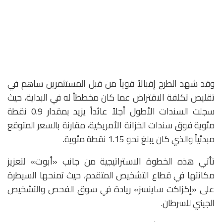
وقد شهد الطرح إقبالاً قوياً من قبل المستثمرين ساهم في
تقليص تكلفة الاقتراض عما كان مخططاً له في البداية، حيث
سجلت السندات الأطول أجلاً عائداً يزيد بمقدار 0.9 نقطة
مئوية فوق سندات الخزانة الأمريكية، مقارنة بالسعر المتوقع
مبدئياً والذي كان يبلغ نحو 1.15 نقطة مئوية.
تأتي هذه الخطوة الاستراتيجية من جانب «أبوت» لتعزيز
مكانتها في قطاع التشخيص المتقدم، حيث تمنحها السيطرة
على «إكزاكت ساينسز» ريادة في سوق الفحص والتشخيص
الجيني للسرطان.