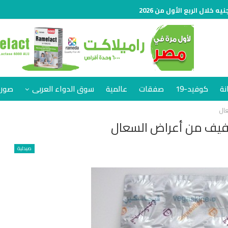
نة
كوفيد-19
صفقات
عالمية
سوق الدواء العربى
صور 
صيدلية