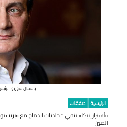
باسكال سوريو، الرئيس 
الرئيسية
صفقات
«أسترازينيكا» تنفي محادثات اندماج مع «بريستو
الصين