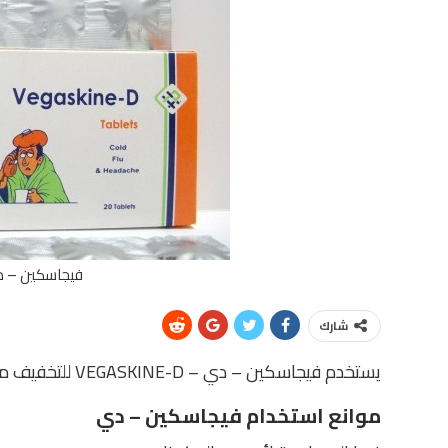
فيجاسكين – دي – NE-D
شارك
يستخدم فيجاسكين – دي – VEGASKINE-D للتخفيف من أعراض السعال واحتقان وسيلان الأنف ونزلات البرد.
موانع استخدام فيجاسكين – دي