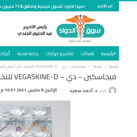
آخر الأخبار
«مينا فارم» تتحول للربحية وتحقق 71.8 مليون جنيه خلال الربع الأول من 2026
الرئيسية
شركات
تقارير و حوارات
رعاية صحية
أجزاخا
الرئيسية
صيدلية
فيجاسكين – دي – VEGASKINE-D للتخفيف من أعراض السعال
فيجاسكين – دي – VEGASKINE-D للتخفيف من أعراض السعال
الإثنين 8 مارس, 2021 10:51 م
كتب
د. أحمد سعيد