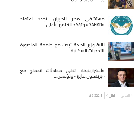
مستشفى مصر للطيران تجدد اعتماد
«GAHAR» وتؤكد التزامها بأعلى…
نائبة وزير الصحة تبحث مع جامعة المنصورة
التحديات السكانية…
«أسترازينيكا» تنفي محادثات اندماج مع
«بريستول مايرز» وتؤسس…
السابق
التالى
1 of 9٬222