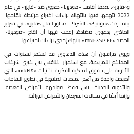
و«فايزر»، بعدما أقامت «موديرنا» دعوى ضد «فايزر» في عام
2022 تتهمها فيها بانتهاك براءات اختراع مرتبطة بلقاحها،
بينما ردت «بيونتيك»، الشريك المطور للقاح «فايزر»، في فبراير
الماضي بدعوى مضادة، زعمت فيها أن لقاح «موديرنا»
الجديد «mNEXSPIKE» ينتهك إحدى براءات اختراعها.
ويرى مراقبون أن هذه الدعاوى قد تستمر لسنوات في
المحاكم الأمريكية، مع استمرار التنافس بين كبرى شركات
الأدوية على حقوق الملكية الفكرية لتقنيات «mRNA»، التي
أصبحت واحدة من أهم المنصات العلاجية في تطوير اللقاحات
والأدوية الحديثة، ليس فقط لمواجهة الأمراض المعدية،
وإنما أيضًا في مجالات السرطان والأمراض الوراثية.