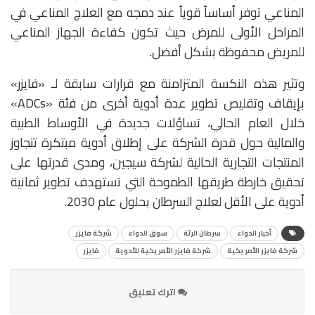
المناعي توفر أساساً قوياً عند دمجه مع العلاج المناعي في
المراحل الأولى للمرض حيث تكون كفاءة الجهاز المناعي
للمريض محفوظة بشكل أفضل.
وتثير هذه النكسة المتزامنة مع قرارات سابقة لـ «فايزر»
بإيقاف وتقليص تطوير عدة أدوية أخرى من فئة «ADCs»
خلال العام الحالي، تساؤلات جديدة في الأوساط الطبية
والمالية حول قدرة الشركة على إطلاق أدوية مبتكرة تتجاوز
المنتجات التجارية الحالية لشركة سيجين، ومدى قدرتها على
تحقيق خارطة طريقها الطموحة التي تستهدف تطوير ثمانية
أدوية على الأقل لعلاج السرطان بحلول عام 2030.
أخبار الدواء
سرطان الرئة
سوق الدواء
شركة فايزر
شركة فايزر الأمريكية
شركة فايزر الأمريكية للأدوية
فايزر
اترك تعليق