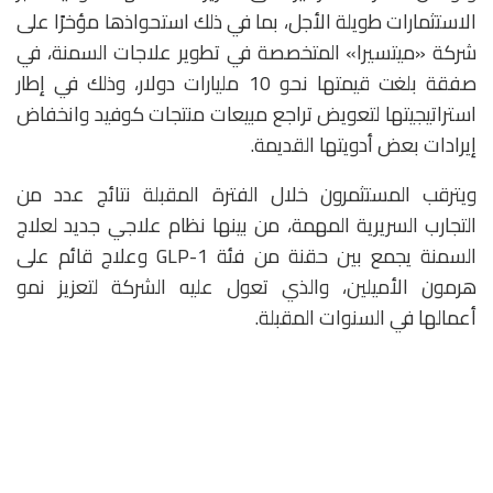
الاستثمارات طويلة الأجل، بما في ذلك استحواذها مؤخرًا على
شركة «ميتسيرا» المتخصصة في تطوير علاجات السمنة، في
صفقة بلغت قيمتها نحو 10 مليارات دولار، وذلك في إطار
استراتيجيتها لتعويض تراجع مبيعات منتجات كوفيد وانخفاض
إيرادات بعض أدويتها القديمة.
ويترقب المستثمرون خلال الفترة المقبلة نتائج عدد من
التجارب السريرية المهمة، من بينها نظام علاجي جديد لعلاج
السمنة يجمع بين حقنة من فئة GLP-1 وعلاج قائم على
هرمون الأميلين، والذي تعول عليه الشركة لتعزيز نمو
أعمالها في السنوات المقبلة.