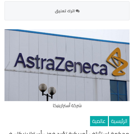
اترك تعليق
شركة أسترازينيكا
الرئيسية
عالمية
محكمة استئناف أمريكية تؤيد فوز «أسترازينيكا» في