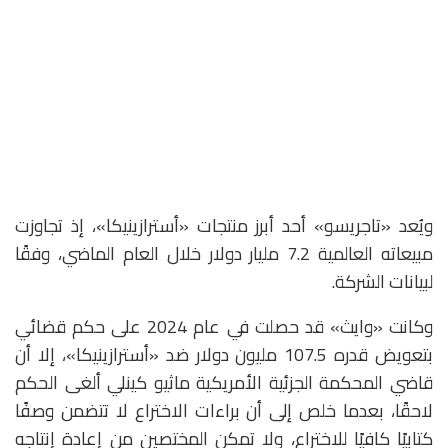
ويُعد «تاجريسو» أحد أبرز منتجات «أسترازينيكا»، إذ تجاوزت
مبيعاته العالمية 7.2 مليار دولار خلال العام الماضي، وفقًا
لبيانات الشركة.
وكانت «وايث» قد حصلت في عام 2024 على حكم قضائي
بتعويض قدره 107.5 مليون دولار ضد «أسترازينيكا»، إلا أن
قاضي المحكمة الجزئية الأمريكية ماثيو كينلي ألغى الحكم
لاحقًا، بعدما خلص إلى أن براءات الاختراع لا تتضمن وصفًا
كتابيًا كافيًا للاختراع، ولا تمكن المختصين من إعادة إنتاجه