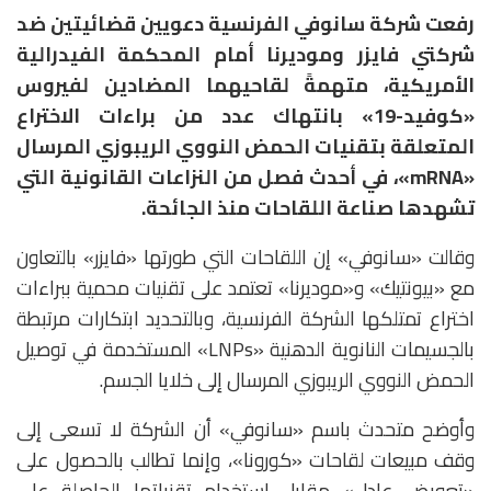
رفعت شركة سانوفي الفرنسية دعويين قضائيتين ضد
شركتي فايزر وموديرنا أمام المحكمة الفيدرالية
الأمريكية، متهمةً لقاحيهما المضادين لفيروس
«كوفيد-19» بانتهاك عدد من براءات الاختراع
المتعلقة بتقنيات الحمض النووي الريبوزي المرسال
«mRNA»، في أحدث فصل من النزاعات القانونية التي
تشهدها صناعة اللقاحات منذ الجائحة.
وقالت «سانوفي» إن اللقاحات التي طورتها «فايزر» بالتعاون
مع «بيونتيك» و«موديرنا» تعتمد على تقنيات محمية ببراءات
اختراع تمتلكها الشركة الفرنسية، وبالتحديد ابتكارات مرتبطة
بالجسيمات النانوية الدهنية «LNPs» المستخدمة في توصيل
الحمض النووي الريبوزي المرسال إلى خلايا الجسم.
وأوضح متحدث باسم «سانوفي» أن الشركة لا تسعى إلى
وقف مبيعات لقاحات «كورونا»، وإنما تطالب بالحصول على
«تعويض عادل» مقابل استخدام تقنياتها الحاصلة على