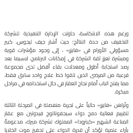
ورغم هذه الانتكاسة، حاولت الإدارة التنفيذية للشركة
التخفيف من حدة النتائج؛ حيث أشار جيف ليجوس، كبير
مسؤولي الأورام في «فايزر» ، إلى وجود مؤشرات قوية
ومبشرة تعزز ثقة الشركة في إمكانات البرنامج، لاسيما بعد
رصد استجابة أطول ومعدلات بقاء أفضل لدى مجموعة
فرعية من المرضى الذين تلقوا خط علاج واحد سابق فقط،
مما يفتح الباب أمام نجاح العقار في حال استخدامه في مراحل
مبكرة.
وتُراهن «فايزر» حالياً على تجربة منفصلة في المرحلة الثالثة
لتقييم فعالية دمج دواء سيجفوتاتوج فيدوتين مع عقار
المناعة الشهير «كيترودا» المملوك لشركة ميرك، مدعومةً
بآراء علمية تؤكد أن قدرة الدواء على تحفيز موت الخلايا