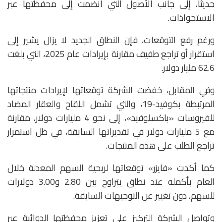
حديثًا، إلى جانب الأصول التي انضمت إلى محفظتها عبر
الاستحواذات.
ورغم رفع التوقعات، فإن النطاق الجديد لا يزال يشير إلى
استقرار أو تراجع طفيف مقارنة بإيرادات عام 2025، التي بلغت
62.6 مليار دولار.
وفي المقابل، خفضت الشركة توقعاتها لإيرادات منتجاتها
المرتبطة بكوفيد-19، والتي تشمل اللقاح والعقار المضاد
للفيروسات «باكسلوفيد»، إلى نحو 4 مليارات دولار، مقارنة
مع 5 مليارات دولار في تقديراتها السابقة، في ظل استمرار
تراجع الطلب على هذه المنتجات.
كما أكدت «فايزر» توقعاتها لربحية السهم المعدلة خلال
العام بأكمله عند نطاق يتراوح بين 2.80 و3.00 دولارات
للسهم، دون تغيير عن التوجيهات السابقة.
وتواصل الشركة التركيز على تعزيز محفظتها الدوائية عبر