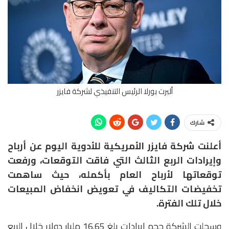
ألبرت بورلا الرئيس التنفيذي لشركة فايزر
شارك
أعلنت شركة فايزر الأمريكية للأدوية اليوم عن أرباح
وإيرادات الربع الثالث التي فاقت التوقعات، ورفعت
توقعاتها لأرباح العام بأكمله، حيث ساهمت
تخفيضات التكاليف في تعويض انخفاض المبيعات
خلال تلك الفترة.
وسجلت الشركة حجم إيرادات بلغ 16.65 مليار دولار خلال الربع