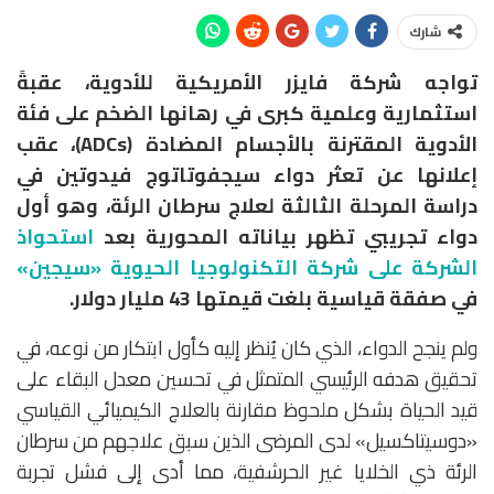
شارك
تواجه شركة فايزر الأمريكية للأدوية، عقبةً
استثمارية وعلمية كبرى في رهانها الضخم على فئة
الأدوية المقترنة بالأجسام المضادة (ADCs)، عقب
إعلانها عن تعثر دواء سيجفوتاتوج فيدوتين في
دراسة المرحلة الثالثة لعلاج سرطان الرئة، وهو أول
دواء تجريبي تظهر بياناته المحورية بعد
استحواذ
الشركة على شركة التكنولوجيا الحيوية «سيجين»
في صفقة قياسية بلغت قيمتها 43 مليار دولار.
ولم ينجح الدواء، الذي كان يُنظر إليه كأول ابتكار من نوعه، في
تحقيق هدفه الرئيسي المتمثل في تحسين معدل البقاء على
قيد الحياة بشكل ملحوظ مقارنة بالعلاج الكيميائي القياسي
«دوسيتاكسيل» لدى المرضى الذين سبق علاجهم من سرطان
الرئة ذي الخلايا غير الحرشفية، مما أدى إلى فشل تجربة