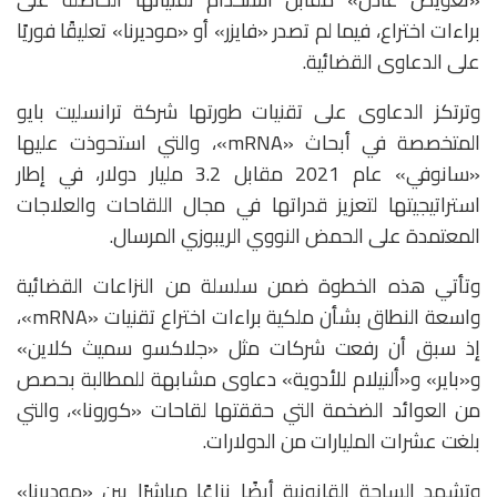
براءات اختراع، فيما لم تصدر «فايزر» أو «موديرنا» تعليقًا فوريًا
على الدعاوى القضائية.
وترتكز الدعاوى على تقنيات طورتها شركة ترانسليت بايو
المتخصصة في أبحاث «mRNA»، والتي استحوذت عليها
«سانوفي» عام 2021 مقابل 3.2 مليار دولار، في إطار
استراتيجيتها لتعزيز قدراتها في مجال اللقاحات والعلاجات
المعتمدة على الحمض النووي الريبوزي المرسال.
وتأتي هذه الخطوة ضمن سلسلة من النزاعات القضائية
واسعة النطاق بشأن ملكية براءات اختراع تقنيات «mRNA»،
إذ سبق أن رفعت شركات مثل «جلاكسو سميث كلاين»
و«باير» و«ألنيلام للأدوية» دعاوى مشابهة للمطالبة بحصص
من العوائد الضخمة التي حققتها لقاحات «كورونا»، والتي
بلغت عشرات المليارات من الدولارات.
وتشهد الساحة القانونية أيضًا نزاعًا مباشرًا بين «موديرنا»