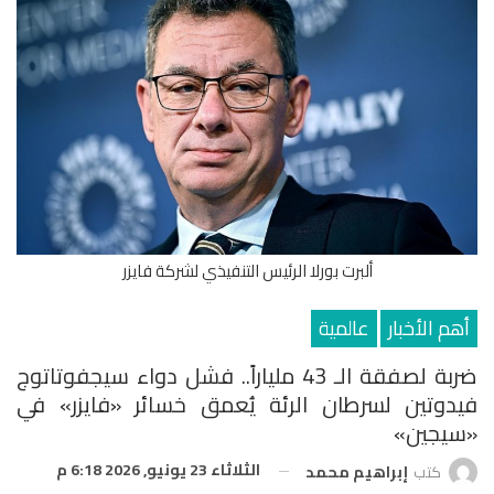
ألبرت بورلا الرئيس التنفيذي لشركة فايزر
أهم الأخبار
عالمية
ضربة لصفقة الـ 43 ملياراً.. فشل دواء سيجفوتاتوج
فيدوتين لسرطان الرئة يُعمق خسائر «فايزر» في
«سيجين»
الثلاثاء 23 يونيو, 2026 6:18 م
كتب
إبراهيم محمد