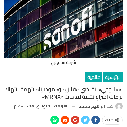
شركة سانوفي
الرئيسية
عالمية
«سانوفي» تقاضي «فايزر» و«موديرنا» بتهمة انتهاك
براءات اختراع تقنية لقاحات «mRNA»
الأربعاء 15 يوليو, 2026 7:45 م
كتب
ابراهيم محمد
شارك