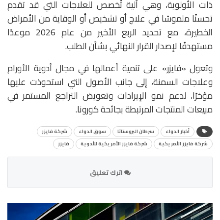
ذات الأولوية، وهي آلية تُخصص للعلاجات التي قد تقدم
تحسنًا ملموسًا في علاج أو تشخيص أو الوقاية من الأمراض
الخطيرة، مع تحديد الربع الأخير من عام 2026 موعدًا
مستهدفًا لإصدار القرار النهائي بشأن الطلب.
وتعول «فايزر» على تنمية أعمالها في مجال أدوية الأورام
وعلاجات السمنة، إلى جانب الأصول التي استحوذت عليها
مؤخرًا، لدعم نمو الإيرادات وتعويض التراجع المستمر في
مبيعات المنتجات المرتبطة بجائحة كورونا.
أخبار الدواء
سرطان البروستاتا
سوق الدواء
شركة فايزر
شركة فايزر الأمريكية
شركة فايزر الأمريكية للأدوية
فايزر
اترك تعليق