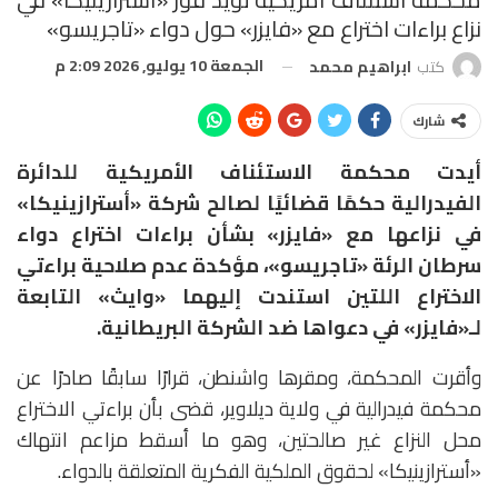
نزاع براءات اختراع مع «فايزر» حول دواء «تاجريسو»
الجمعة 10 يوليو, 2026 2:09 م
كتب
ابراهيم محمد
شارك
أيدت محكمة الاستئناف الأمريكية للدائرة
الفيدرالية حكمًا قضائيًا لصالح شركة «أسترازينيكا»
في نزاعها مع «فايزر» بشأن براءات اختراع دواء
سرطان الرئة «تاجريسو»، مؤكدة عدم صلاحية براءتي
الاختراع اللتين استندت إليهما «وايث» التابعة
لـ«فايزر» في دعواها ضد الشركة البريطانية.
وأقرت المحكمة، ومقرها واشنطن، قرارًا سابقًا صادرًا عن
محكمة فيدرالية في ولاية ديلاوير، قضى بأن براءتي الاختراع
محل النزاع غير صالحتين، وهو ما أسقط مزاعم انتهاك
«أسترازينيكا» لحقوق الملكية الفكرية المتعلقة بالدواء.