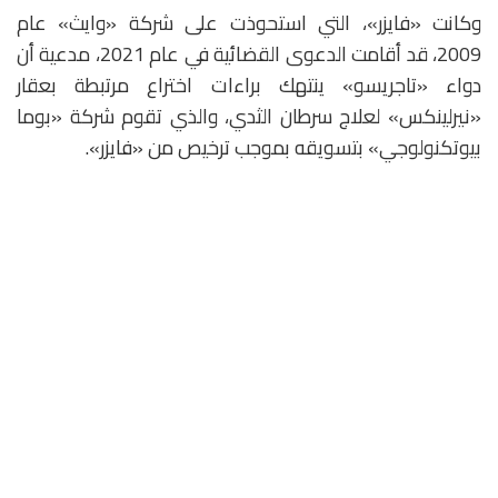
وكانت «فايزر»، التي استحوذت على شركة «وايث» عام
2009، قد أقامت الدعوى القضائية في عام 2021، مدعية أن
دواء «تاجريسو» ينتهك براءات اختراع مرتبطة بعقار
«نيرلينكس» لعلاج سرطان الثدي، والذي تقوم شركة «بوما
بيوتكنولوجي» بتسويقه بموجب ترخيص من «فايزر».