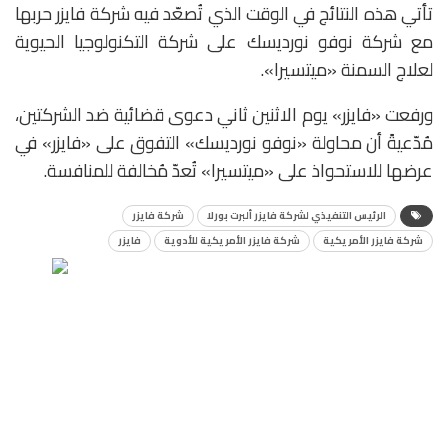
تأتي هذه النتائج في الوقت الذي تُصعّد فيه شركة فايزر حربها
مع شركة نوفو نورديسك على شركة التكنولوجيا الحيوية
لعلاج السمنة «ميتسيرا».
ورفعت «فايزر» يوم الاثنين ثاني دعوى قضائية ضد الشركتين،
مُدّعيةً أن محاولة «نوفو نورديسك» التفوق على «فايزر» في
عرضها للاستحواذ على «ميتسيرا» تُعدّ مُخالفة للمنافسة.
الرئيس التنفيذي لشركة فايزر ألبرت بورلا
شركة فايزر
شركة فايزر الأمريكية
شركة فايزر الأمريكية للأدوية
فايزر