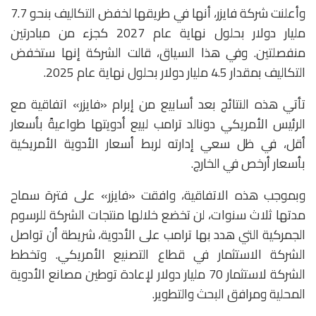
وأعلنت شركة فايزر، أنها في طريقها لخفض التكاليف بنحو 7.7
مليار دولار بحلول نهاية عام 2027 كجزء من مبادرتين
منفصلتين. وفي هذا السياق، قالت الشركة إنها ستخفض
التكاليف بمقدار 4.5 مليار دولار بحلول نهاية عام 2025.
تأتي هذه النتائج بعد أسابيع من إبرام «فايزر» اتفاقية مع
الرئيس الأمريكي دونالد ترامب لبيع أدويتها طواعيةً بأسعار
أقل، في ظل سعي إدارته لربط أسعار الأدوية الأمريكية
بأسعار أرخص في الخارج.
وبموجب هذه الاتفاقية، وافقت «فايزر» على فترة سماح
مدتها ثلاث سنوات، لن تخضع خلالها منتجات الشركة للرسوم
الجمركية التي هدد بها ترامب على الأدوية، شريطة أن تواصل
الشركة الاستثمار في قطاع التصنيع الأمريكي. وتخطط
الشركة لاستثمار 70 مليار دولار لإعادة توطين مصانع الأدوية
المحلية ومرافق البحث والتطوير.