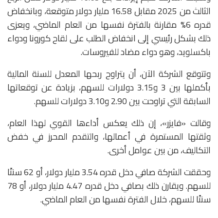
الثالث من 2025 مقابل 16.58 مليار دولار متوقعة، وبانخفاض
قدره 6% مقارنة بالفترة نفسها من العام الماضي، ويعزى
ذلك بشكل رئيسي إلى انخفاض الطلب على لقاح كورونا ودواء
باكسلويد، وهو دواء مضاد للفيروسات.
وتتوقع الشركة الآن، أن يتراوح ربحها المعدل للسنة المالية
بأكملها بين 3 و3.15 دولارات للسهم، بزيادة عن توقعاتها
السابقة التي تراوحت بين 2.90 و3.10 دولارات للسهم.
وقالت «فايزر»، إن ذلك يعكس أداءها القوي لهذا العام،
وثقتها المستمرة في أعمالها، والتقدم المحرز في خفض
التكاليف، من بين عوامل أخرى.
وحققت الشركة صافي دخل قدره 3.54 مليار دولار، أو 62 سنتًا
للسهم. ويقارن ذلك بصافي دخل قدره 4.47 مليار دولار، أو 78
سنتًا للسهم، خلال الفترة نفسها من العام الماضي.