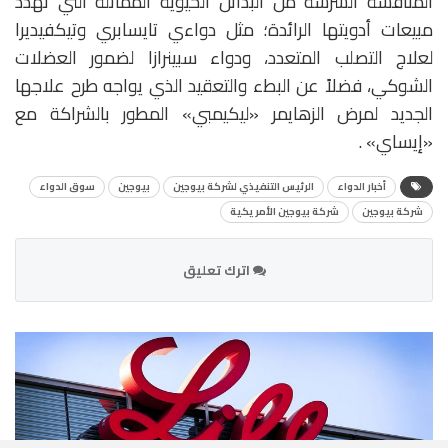
المنافسة الشرسة من البدائل الحيوية المماثلة التي تهدد
مبيعات أدويتها الرائدة؛ مثل دواءي تايسابري وتيكفيديرا
لعلاج التصلب المتعدد، ودواء سبينرازا لضمور العضلات
الشوكي، فضلاً عن البطء والتعقيد الذي يواجه طرح علاجها
الجديد لمرض الزهايمر «ليكيمبي» المطور بالشراكة مع
«إيساي» .
أخبار الدواء
الرئيس التنفيذي لشركة بيوجين
بيوجين
سوق الدواء
شركة بيوجين
شركة بيوجين الأمريكية
اترك تعليق