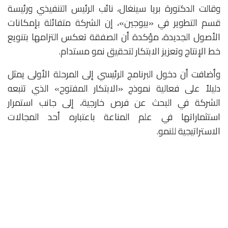
وقالت الدكتورة
بريا سينغال
، نائب الرئيس التنفيذي ورئيسة
قسم التطوير في «بيوجين»، إن الشركة متفائلة بإمكانات
الأصول الجديدة، مؤكدة أن الصفقة تعكس التزامها بتنويع
خط الإنتاج وتعزيز الابتكار لتحقيق نمو مستدام.
وأضافت أن دخول البرنامج الرئيسي إلى المرحلة الأولى يمثل
دليلاً على فعالية نموذج «الابتكار المفتوح» الذي تتبعه
الشركة في البحث عن فرص خارجية، إلى جانب استمرار
استثماراتها في علم المناعة باعتباره أحد المجالات
الاستراتيجية للنمو.