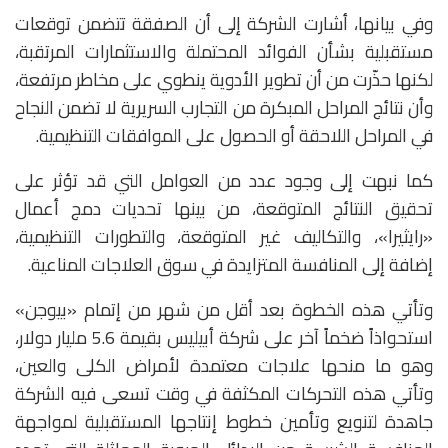
وفي بيانها، أشارت الشركة إلى أن الصفقة تتضمن توقعات
مستقبلية بشأن الفوائد المحتملة والاستثمارات المرتقبة،
لكنها حذّرت من أن تطوير الأدوية ينطوي على مخاطر مرتفعة،
وأن نتائج المراحل المبكرة من التجارب السريرية لا تضمن النجاح
في المراحل اللاحقة أو الحصول على الموافقات التنظيمية.
كما نبهت إلى وجود عدد من العوامل التي قد تؤثر على
تحقيق النتائج المتوقعة، من بينها تحديات دمج أعمال
«رايثيرا»، والتكاليف غير المتوقعة، والتطورات التنظيمية،
إضافة إلى المنافسة المتزايدة في سوق العلاجات المناعية.
وتأتي هذه الخطوة بعد أقل من شهر من إتمام «بيوجن»
استحواذاً ضخماً آخر على شركة أبيليس بقيمة 5.6 مليار دولار،
وهو ما منحها علاجات معتمدة لأمراض الكلى والعين،
وتأتي هذه التحركات المكثفة في وقت تسعى فيه الشركة
جاهدة لتنويع وتأمين خطوط إنتاجها المستقبلية لمواجهة