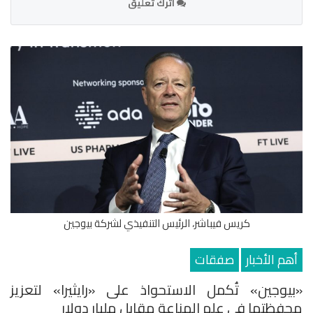
اترك تعليق
كريس فيباشر، الرئيس التنفيذي لشركة بيوجين
أهم الأخبار
صفقات
«بيوجين» تُكمل الاستحواذ على «رايثيرا» لتعزيز
محفظتها في علم المناعة مقابل مليار دولار