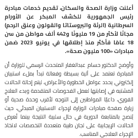
أعلنت وزارة الصحة والسكان، تقديم خدمات مبادرة
رئيس الجمهورية للكشف المبكر عن الأورام
السرطانية (الرئة والبروستاتا والقولون وعنق الرحم)
مجانًا لأكثر من 19 مليونًا و442 ألف مواطن من سن
18 عامًا فأكثر منذ إطلاقها في يونيو 2023 ضمن
مبادرات «100 مليون صحة».
وأوضح الدكتور حسام عبدالغفار المتحدث الرسمي للوزارة أن
المبادرة تعتمد على آلية بسيطة وفعالة تبدأ بملء استبيان
إلكتروني يحدد عوامل الخطورة والأعراض، ليتم إحالة الحالات
المشتبه في إصابتها لعمل الفحوصات المتقدمة وبدء العلاج
الفوري، داعيًا المواطنين إلى التوجه لأقرب وحدة صحية أو
زيارة صفحة مبادرات الوزارة لإجراء الاستبيان المبدئي، حيث
يُنصح بالمتابعة الدورية في حال سلبية النتيجة بينما تُعرض
الحالات الإيجابية على لجان طبية متعددة التخصصات لاتخاذ
الإجراء العلاجي المناسب.