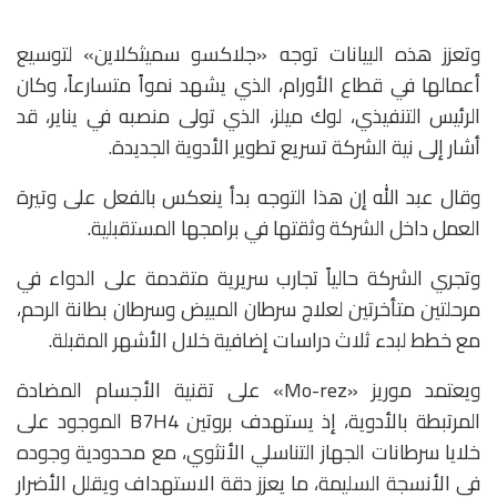
وتعزز هذه البيانات توجه «جلاكسو سميثكلاين» لتوسيع
أعمالها في قطاع الأورام، الذي يشهد نمواً متسارعاً، وكان
الرئيس التنفيذي، لوك ميلز، الذي تولى منصبه في يناير، قد
أشار إلى نية الشركة تسريع تطوير الأدوية الجديدة.
وقال عبد الله إن هذا التوجه بدأ ينعكس بالفعل على وتيرة
العمل داخل الشركة وثقتها في برامجها المستقبلية.
وتجري الشركة حالياً تجارب سريرية متقدمة على الدواء في
مرحلتين متأخرتين لعلاج سرطان المبيض وسرطان بطانة الرحم،
مع خطط لبدء ثلاث دراسات إضافية خلال الأشهر المقبلة.
ويعتمد موريز «Mo-rez» على تقنية الأجسام المضادة
المرتبطة بالأدوية، إذ يستهدف بروتين B7H4 الموجود على
خلايا سرطانات الجهاز التناسلي الأنثوي، مع محدودية وجوده
في الأنسجة السليمة، ما يعزز دقة الاستهداف ويقلل الأضرار