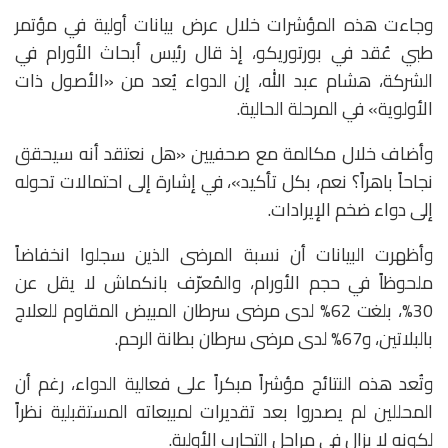
وجاءت هذه المؤشرات خلال عرض بيانات أولية في مؤتمر
طبي عُقد في بورتوريكو، إذ قال رئيس أبحاث الأورام في
الشركة، هشام عبد الله، إن الدواء يُعد من «الأصول ذات
الأولوية» في المرحلة الحالية.
وأضاف خلال مكالمة مع صحفيين «هل نعتقد أنه سيحقق
نجاحاً باهراً؟ نعم، بكل تأكيد»، في إشارة إلى احتمالات تحوله
إلى دواء ضخم الإيرادات.
وأظهرت البيانات أن نسبة المرضى الذين سجلوا انخفاضاً
ملحوظاً في حجم الأورام، والمُعرّف بانكماش لا يقل عن
30%، بلغت 62% لدى مرضى سرطان المبيض المقاوم للعلاج
بالبلاتين، و67% لدى مرضى سرطان بطانة الرحم.
وتُعد هذه النتائج مؤشراً مبكراً على فعالية الدواء، رغم أن
المحللين لم يصدروا بعد تقديرات لمبيعاته المستقبلية نظراً
لكونه لا يزال في مراحل التجارب الأولية.