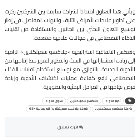
ويأتي هذا التعاون امتدادًا لشراكة سابقة بين الشركتين ركزت
على تطوير علاجات لأمراض التليف والتهاب المفاصل، في إطار
توسيع التعاون البحثي بين الجانبين والاستفادة من تقنيات
الذكاء الاصطناعي في مجالات علاجية متعددة.
وتعكس الاتفاقية استراتيجية «جلاكسو سميثكلاين» الرامية
إلى زيادة استثماراتها في البحث والتطوير لتعزيز خط إنتاجها من
الأدوية الجديدة، بالتوازي مع توسيع استخدام تقنيات الذكاء
الاصطناعي لرفع كفاءة عمليات اكتشاف الأدوية وزيادة
فرص نجاحها في المراحل البحثية والتطويرية.
أخبار الدواء
جلاكسو سميثكلاين
سوق الدواء
شركة جلاكسو سميثكلاين
شركة جلاكسو سميثكلاين البريطانية GSK
اترك تعليق