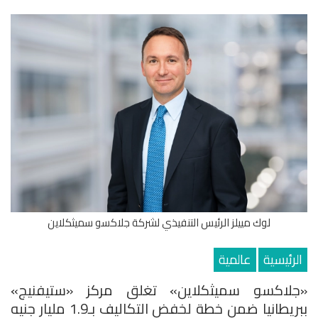
لوك مييلز الرئيس التنفيذي لشركة جلاكسو سميثكلاين
الرئيسية
عالمية
«جلاكسو سميثكلاين» تغلق مركز «ستيفنيج»
ببريطانيا ضمن خطة لخفض التكاليف بـ1.9 مليار جنيه