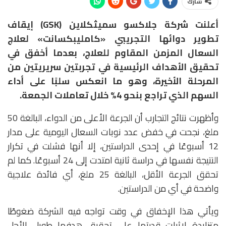
شارك
أعلنت شركة جلاكسو سميثكلاين (GSK) إيقاف
تطوير دوائها التجريبي «كامليبكسانت» لعلاج
السعال المزمن المقاوم للعلاج، بعدما أخفق في
تحقيق الأهداف الرئيسية في تجربتين سريريتين من
المرحلة الأخيرة، وهو ما انعكس سلبًا على أداء
السهم الذي تراجع بنحو 4% خلال تعاملات الجمعة.
وأظهرت نتائج التجارب أن الجرعة الأعلى من الدواء، البالغة 50
ملغ، نجحت في خفض عدد نوبات السعال اليومية على مدار
12 أسبوعًا في إحدى الدراستين، إلا أنها فشلت في تكرار
النتيجة نفسها في دراسة ثانية امتدت إلى 24 أسبوعًا. كما لم
تحقق الجرعة الأقل، البالغة 25 ملغ، أي فائدة علاجية
واضحة في أي من الدراستين.
ويأتي هذا الإخفاق في وقت تواجه فيه الشركة ضغوطًا
متزايدة لإثبات قدرتها على تحقيق هدفها طويل الأجل