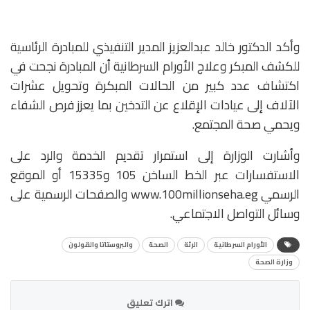
وأكد الدكتور خالد عبدالعزيز المدير التنفيذي للمبادرة الرئاسية
للكشف المبكر وعلاج الأورام السرطانية أن المبادرة نجحت في
اكتشاف عدد كبير من الحالات المبكرة وتحويل عشرات
الآلاف إلى عيادات الإقلاع عن التدخين بما يعزز فرص الشفاء
ويحمي صحة المجتمع.
وأشارت الوزارة إلى استمرار تقديم الخدمة والرد على
الاستفسارات عبر الخط الساخن 105 و15335 أو الموقع
الرسمي www.100millionseha.eg والصفحات الرسمية على
وسائل التواصل الاجتماعي.
الأورام السرطانية
الرئة
الصحة
والبروستاتا والقولون
وزارة الصحة
اترك تعليق