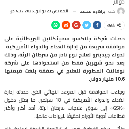
دولار
الخميس 23 يوليو, 2026 4:32 ص
كتب
ابراهيم محمد
شارك
حصلت شركة جلاكسو سميثكلاين البريطانية على
موافقة سريعة من إدارة الغذاء والدواء الأمريكية
لدواء جيديترو لعلاج نوع نادر من سرطان الرئة، وذلك
بعد نحو شهرين فقط من استحواذها على شركة
نوفالنت المطورة للعلاج في صفقة بلغت قيمتها
10.6 مليار دولار.
وجاءت الموافقة قبل الموعد النهائي الذي حددته إدارة
الغذاء والدواء الأمريكية في 18 سبتمبر، ما يمثل دخول
«GSK» إلى سوق علاجات سرطان الرئة، أحد أكبر وأكثر
قطاعات أدوية الأورام تحقيقًا للإيرادات عالميًا.
وتأتي هذه الخطوة ضمن استراتيجية الشركة لإعادة بناء