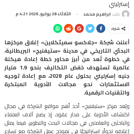
إسترليني
الثلاثاء 28 يوليو, 2026 4:21 م
كتب
ابراهيم محمد
شارك
أعلنت شركة «جلاكسو سميثكلاين» إغلاق مركزها
البحثي التاريخي في مدينة «ستيفنيج» البريطانية،
في خطوة تُعد من أبرز محاور خطة إعادة هيكلة
عالمية تستهدف خفض التكاليف بنحو 1.9 مليار
جنيه إسترليني بحلول عام 2028، مع إعادة توجيه
الاستثمارات نحو مجالات الأدوية المبتكرة
والتقنيات الرقمية.
ويُعد مركز «ستيفنيج» أحد أهم مواقع الشركة في مجال
اكتشاف الأدوية على مدار عقود، إذ يضم آلاف العلماء
والباحثين والعاملين في مجالات البحث والتطوير، فيما يمثل
إغلاقه تحولًا استراتيجيًا في نموذج عمل الشركة مع تسارع