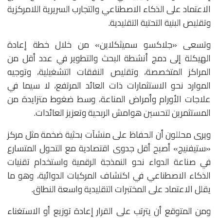
الاعتماد على الذكاء الاصطناعي والتجارب السريرية اللامركزية
وتقليص البنية التحتية التقليدية.
وتسعى «جلاكسو سميثكلاين» من خلال خطة إعادة
الهيكلة إلى دمج أنشطة البحث والتطوير في عدد أقل من
المراكز المتخصصة، وتقليص النفقات التشغيلية، وتوجيه
الموارد نحو الاستثمارات ذات العائد المرتفع، لا سيما في
علاجات الأورام وأمراض المناعة، وسط ضغوط متزايدة من
المستثمرين لتحسين هوامش الربحية وتعزيز العائدات.
ويرى محللون أن الحفاظ على منشآت بحثية ضخمة مثل مركز
«ستيفنيج» أصبح أقل جدوى اقتصادية مع التحول المتسارع
في صناعة الدواء نحو النمذجة الرقمية واستخدام تقنيات
الذكاء الاصطناعي في اكتشاف المركبات الدوائية، وهو ما
يقلل الاعتماد على المختبرات التقليدية واسعة النطاق.
ومن المتوقع أن يترتب على القرار إعادة توزيع أو الاستغناء