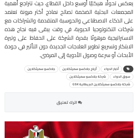
يعكس تحولًا هيكليًا أوسع داخل القطاع، حيث تتراجع أهمية
المجمعات البحثية الضخمة لصالح نماذج أكثر مرونة تعتمد
على الذكاء الاصطناعي والحوسبة المتقدمة والشراكات مع
شركات التكنولوجيا الحيوية، في وقت يبقى فيه نجاح هذه
الاستراتيجية مرهونًا بقدرة الشركة على الحفاظ على وتيرة
الابتكار وتسريع تطوير العلاجات الجديدة دون التأثير في جودة
الأبحاث أو سرعة وصول الأدوية إلى المرضى.
أخبار الدواء
أرباح جلاكسو سميثكلاين
جلاكسو سميثكلاين
سوق الدواء
شركة جلاكسو سميثكلاين
شركة جلاكسو سميثكلاين البريطانية GSK
اترك تعليق