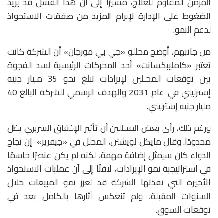
المزمن المقاوم للعلاج، مشيرًا إلى أن هذا الفشل قد يزيد
الضغوط على الإدارة لإبرام المزيد من صفقات الاستحواذ
لدعم النمو.
من جانبهم، أوضح محللو «جي بي مورجان» أن الشركة كانت
تعتبر «كامليبكسانت» أحد المحركات الرئيسية لسد الفجوة
بين توقعات المحللين لإيرادات تبلغ نحو 35 مليار جنيه
إسترليني في عام 2031 والهدف الرسمي للشركة البالغ 40
مليار جنيه إسترليني.
ورغم ذلك، رأى بعض المحللين أن تأثير الإخفاق السريري يظل
محدودًا. وقال مايكل لويشتن، المحلل في «جيفريز»، إن نجاح
الدواء كان سيمثل إضافة مهمة، لكنه لم يكن عنصرًا حاسمًا
في استراتيجية نمو الإيرادات، لافتًا إلى أن عمليات الاستحواذ
الأخيرة التي نفذتها الشركة قد تعزز نمو المبيعات خلال
السنوات المقبلة، ولم تنعكس آثارها بالكامل بعد في
توقعات السوق.