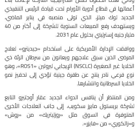
أعمالها في قطاع أدوية الأورام تحت قيادة الرئيس التنفيذي
الجديد لوك ميلز، الذي تولى منصبه في يناير الماضي،
ويستهدف رفع المبيعات السنوية للشركة إلى أكثر من 40
مليار جنيه إسترليني بحلول عام 2031.
ووافقت الإدارة الأمريكية على استخدام «جيديترو» لعلاج
المرضى الذين سبق علاجهم ويعانون من سرطان الرئة ذي
الخلايا غير الصغيرة (NSCLC) الإيجابي لبروتين «ROS1»، وهو
نوع فرعي نادر ينتج عن طفرة جينية تؤدي إلى تحفيز نمو
الخلايا السرطانية وانتشارها.
ومن المنتظر أن ينافس الدواء الجديد عقار أوجتيرو التابع
لشركة بريستول مايرز سكويب، إلى جانب العلاجات الأخرى
المتوفرة في السوق مثل «روزليتريك» من «روش»
و«زالكوري» من «فايزر».