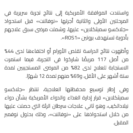
واستندت الموافقة الأمريكية إلى نتائج تجربة سريرية في
المرحلتين الأولى والثانية أجرتها «نوفالنت» قبل استحواذ
«جلاكسو سميثكلاين» عليها، وشملت مرضى سبق علاجهم
بأدوية تستهدف بروتين «ROS1».
وأظهرت نتائج الدراسة تقلص الأورام أو اختفاءها لدى 44%
من أصل 117 مريضًا شاركوا في التجربة، فيما استمرت
الاستجابة للعلاج لدى 82% من المرضى المستجيبين لمدة
ستة أشهر على الأقل، و69% منهم لمدة 12 شهرًا.
وفي إطار توسيع محفظتها العلاجية، تنتظر «جلاكسو
سميثكلاين» قرار إدارة الغذاء والدواء الأمريكية بشأن دواء
نيلادالكيب، وهو ثاني علاجات سرطان الرئة التي حصلت عليها
من خلال استحواذها على «نوفالنت»، وذلك بحلول نوفمبر
المقبل.