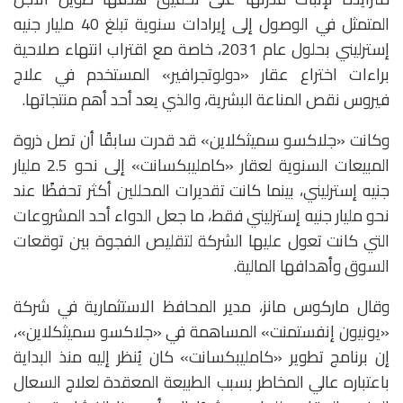
المتمثل في الوصول إلى إيرادات سنوية تبلغ 40 مليار جنيه
إسترليني بحلول عام 2031، خاصة مع اقتراب انتهاء صلاحية
براءات اختراع عقار «دولوتجرافير» المستخدم في علاج
فيروس نقص المناعة البشرية، والذي يعد أحد أهم منتجاتها.
وكانت «جلاكسو سميثكلاين» قد قدرت سابقًا أن تصل ذروة
المبيعات السنوية لعقار «كامليبكسانت» إلى نحو 2.5 مليار
جنيه إسترليني، بينما كانت تقديرات المحللين أكثر تحفظًا عند
نحو مليار جنيه إسترليني فقط، ما جعل الدواء أحد المشروعات
التي كانت تعول عليها الشركة لتقليص الفجوة بين توقعات
السوق وأهدافها المالية.
وقال ماركوس مانز، مدير المحافظ الاستثمارية في شركة
«يونيون إنفستمنت» المساهمة في «جلاكسو سميثكلاين»،
إن برنامج تطوير «كامليبكسانت» كان يُنظر إليه منذ البداية
باعتباره عالي المخاطر بسبب الطبيعة المعقدة لعلاج السعال