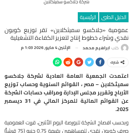
شركة جلاكسو سميثكلاين
الدليل الطبى
الرئيسية
عمومية «جلاكسو سميثكلاين» تقر توزيع كوبون
نقدي وشراء خطوط إنتاج لتعزيز الكفاءة التشغيلية
الإثنين 4 مايو, 2026 1:03 م
كتب
ابراهيم محمد
شارك
اعتمدت الجمعية العامة العادية لشركة جلاكسو
سميثكلاين – مصر ، القوائم السنوية وحساب توزيع
الأرباح وتقرير مجلس الإدارة ومراقب حسابات الشركة
عن القوائم المالية للمركز المالي في 31 ديسمبر
2025.
وبحسب افصاح الشركة للبورصة اليوم الأثنين، قررت العمومية
صرف كوبون نقدي للمساهمين بقيمة 0.75 جنيه (75 قرشاً)