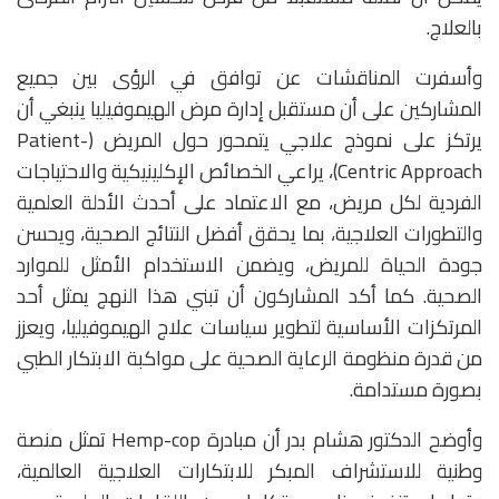
بالعلاج.
وأسفرت المناقشات عن توافق في الرؤى بين جميع
المشاركين على أن مستقبل إدارة مرض الهيموفيليا ينبغي أن
يرتكز على نموذج علاجي يتمحور حول المريض (Patient-
Centric Approach)، يراعي الخصائص الإكلينيكية والاحتياجات
الفردية لكل مريض، مع الاعتماد على أحدث الأدلة العلمية
والتطورات العلاجية، بما يحقق أفضل النتائج الصحية، ويحسن
جودة الحياة للمريض، ويضمن الاستخدام الأمثل للموارد
الصحية. كما أكد المشاركون أن تبني هذا النهج يمثل أحد
المرتكزات الأساسية لتطوير سياسات علاج الهيموفيليا، ويعزز
من قدرة منظومة الرعاية الصحية على مواكبة الابتكار الطبي
بصورة مستدامة.
وأوضح الدكتور هشام بدر أن مبادرة Hemp-cop تمثل منصة
وطنية للاستشراف المبكر للابتكارات العلاجية العالمية،