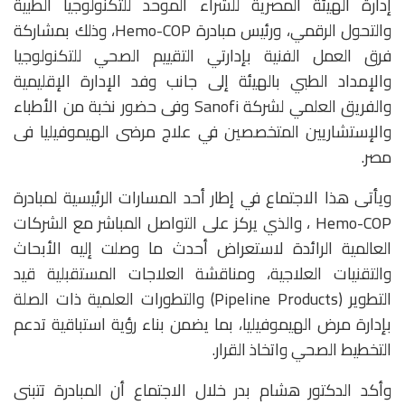
إدارة الهيئة المصرية للشراء الموحد للتكنولوجيا الطبية
والتحول الرقمي، ورئيس مبادرة Hemo-COP، وذلك بمشاركة
فرق العمل الفنية بإدارتي التقييم الصحي للتكنولوجيا
والإمداد الطبي بالهيئة إلى جانب وفد الإدارة الإقليمية
والفريق العلمي لشركة Sanofi وفى حضور نخبة من الأطباء
والإستشاريين المتخصصين في علاج مرضى الهيموفيليا فى
مصر.
ويأتى هذا الاجتماع في إطار أحد المسارات الرئيسية لمبادرة
Hemo-COP ، والذي يركز على التواصل المباشر مع الشركات
العالمية الرائدة لاستعراض أحدث ما وصلت إليه الأبحاث
والتقنيات العلاجية، ومناقشة العلاجات المستقبلية قيد
التطوير (Pipeline Products) والتطورات العلمية ذات الصلة
بإدارة مرض الهيموفيليا، بما يضمن بناء رؤية استباقية تدعم
التخطيط الصحي واتخاذ القرار.
وأكد الدكتور هشام بدر خلال الاجتماع أن المبادرة تتبنى