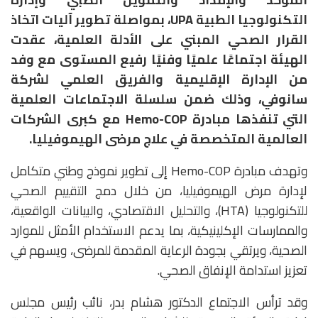
التكنولوجيا الطبية UPA، بمواصلة تطوير آليات اتخاذ
القرار الصحي المبني على الأدلة العلمية، عقدت
الهيئة اجتماعًا علميًا وفنيًا رفيع المستوى مع وفد
من الإدارة الإقليمية والفريق العلمي لشركة
سانوفي، وذلك ضمن سلسلة الاجتماعات العلمية
التي تنفذها مبادرة Hemo-COP مع كبرى الشركات
العالمية المتخصصة في علاج مرضى الهيموفيليا.
وتهدف مبادرة Hemo-COP إلى تطوير نموذج وطني متكامل
لإدارة مرض الهيموفيليا، من خلال دمج التقييم الصحي
للتكنولوجيا (HTA)، والتحليل الاقتصادي، والبيانات الواقعية،
والممارسات الإكلينيكية، بما يدعم الاستخدام الأمثل للموارد
الصحية، ويرتقي بجودة الرعاية المقدمة للمرضى، ويسهم في
تعزيز استدامة الإنفاق الصحي.
وقد ترأس الاجتماع الدكتور هشام بدر، نائب رئيس مجلس