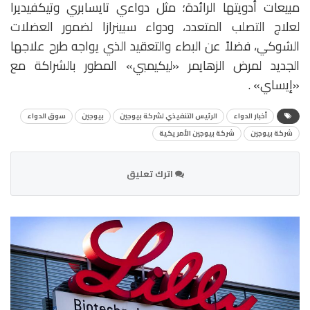
مبيعات أدويتها الرائدة؛ مثل دواءي تايسابري وتيكفيديرا
لعلاج التصلب المتعدد، ودواء سبينرازا لضمور العضلات
الشوكي، فضلاً عن البطء والتعقيد الذي يواجه طرح علاجها
الجديد لمرض الزهايمر «ليكيمبي» المطور بالشراكة مع
«إيساي» .
أخبار الدواء
الرئيس التنفيذي لشركة بيوجين
بيوجين
سوق الدواء
شركة بيوجين
شركة بيوجين الأمريكية
اترك تعليق