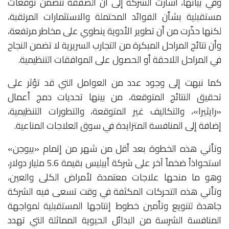
وفي بيانها، أشارت الشركة إلى أن الصفقة تتضمن توقعات
مستقبلية بشأن الفوائد المحتملة والاستثمارات المرتقبة،
لكنها حذّرت من أن تطوير الأدوية ينطوي على مخاطر مرتفعة،
وأن نتائج المراحل المبكرة من التجارب السريرية لا تضمن النجاح
في المراحل اللاحقة أو الحصول على الموافقات التنظيمية.
كما نبهت إلى وجود عدد من العوامل التي قد تؤثر على
تحقيق النتائج المتوقعة، من بينها تحديات دمج أعمال
«رايثيرا»، والتكاليف غير المتوقعة، والتطورات التنظيمية،
إضافة إلى المنافسة المتزايدة في سوق العلاجات المناعية.
وتأتي هذه الخطوة بعد أقل من شهر من إتمام «بيوجن»
استحواذاً ضخماً آخر على شركة أبيليس بقيمة 5.6 مليار دولار،
وهو ما منحها علاجات معتمدة لأمراض الكلى والعين،
وتأتي هذه التحركات المكثفة في وقت تسعى فيه الشركة
جاهدة لتنويع وتأمين خطوط إنتاجها المستقبلية لمواجهة
المنافسة الشرسة من البدائل الحيوية المماثلة التي تهدد