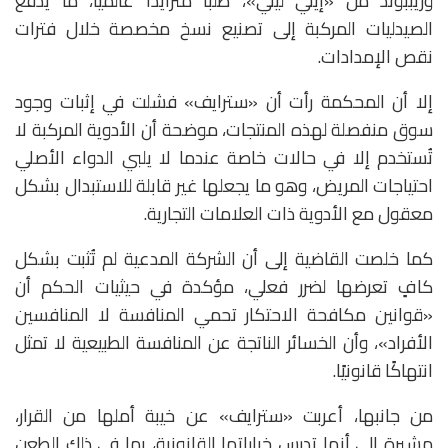
و
زيببوند
من «إيلي ليلي»، طلبًا متزايدًا عالميًا، ما يدفع
الصيدليات المركبة إلى تصنيع نسخ مخصصة خلال فترات
نقص الإمدادات.
إلا أن المحكمة رأت أن «سترايف» فشلت في إثبات وجود
سوق منفصلة لهذه المنتجات، موضحة أن الأدوية المركبة لا
تُستخدم إلا في حالات خاصة عندما لا يلبي الدواء الأصلي
احتياجات المريض، وهو ما يجعلها غير قابلة للاستبدال بشكل
معقول مع الأدوية ذات العلامات التجارية.
كما خلصت القاضية إلى أن الشركة المدعية لم تُثبت بشكل
كافٍ تعرضها لضرر فعلي، مؤكدة في حيثيات الحكم أن
«قوانين مكافحة الاحتكار تحمي المنافسة لا المنافسين
الأفراد»، وأن الخسائر الناتجة عن المنافسة الطبيعية لا تمثل
انتهاكًا قانونيًا.
من جانبها، أعربت «سترايف» عن خيبة أملها من القرار،
مشيرة إلى أنها تدرس خياراتها القانونية، بما في ذلك الطعن