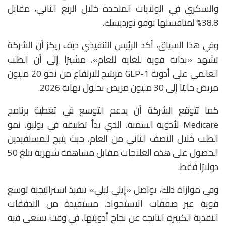
والسكري في الولايات المتحدة خلال الربع الثاني، مقابل
38.8% لمنافستها
نوفو نورديسك
.
وفي هذا السياق، أكد الرئيس التنفيذي ديف ريكز أن الشركة
تشهد «بداية قوية للغاية للعام»، مشيرًا إلى أن الطلب
العالمي على أدوية GLP-1 مرشح للارتفاع من نحو 20 مليون
مريض حاليًا إلى 30 مليون مريض بحلول نهاية 2026.
كما تتوقع الشركة أن يدعم التوسع في تغطية برنامج
Medicare
لأدوية السمنة، الذي بدأ تطبيقه في يوليو، نمو
الطلب خلال النصف الثاني من العام، حيث يتيح للمستفيدين
الحصول على هذه العلاجات مقابل مساهمة شهرية تبلغ 50
دولارًا فقط.
وفي موازاة ذلك، تواصل «إيلي ليلي» تنفيذ استراتيجية توسع
قوية عبر صفقات الاستحواذ، مستفيدة من التدفقات
النقدية الكبيرة الناتجة عن نجاح أدويتها، في وقت تسعى فيه