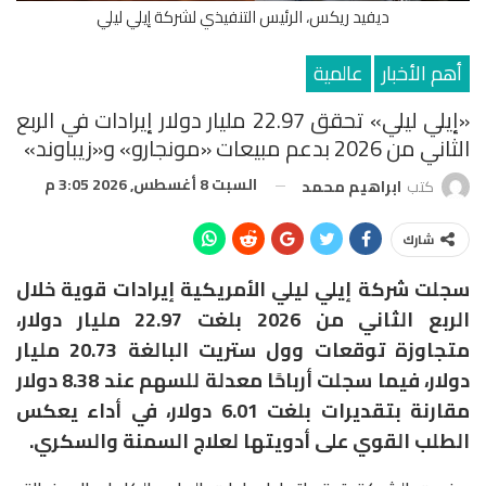
ديفيد ريكس، الرئيس التنفيذي لشركة إيلي ليلي
أهم الأخبار
عالمية
«إيلي ليلي» تحقق 22.97 مليار دولار إيرادات في الربع
الثاني من 2026 بدعم مبيعات «مونجارو» و«زيباوند»
السبت 8 أغسطس, 2026 3:05 م
كتب
ابراهيم محمد
شارك
سجلت شركة
إيلي ليلي الأمريكية
إيرادات قوية خلال
الربع الثاني من 2026 بلغت 22.97 مليار دولار،
متجاوزة توقعات وول ستريت البالغة 20.73 مليار
دولار، فيما سجلت أرباحًا معدلة للسهم عند 8.38 دولار
مقارنة بتقديرات بلغت 6.01 دولار، في أداء يعكس
الطلب القوي على أدويتها لعلاج السمنة والسكري.