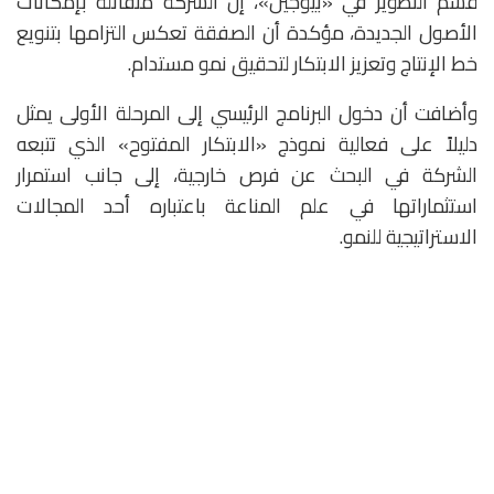
قسم التطوير في «بيوجين»، إن الشركة متفائلة بإمكانات
الأصول الجديدة، مؤكدة أن الصفقة تعكس التزامها بتنويع
خط الإنتاج وتعزيز الابتكار لتحقيق نمو مستدام.
وأضافت أن دخول البرنامج الرئيسي إلى المرحلة الأولى يمثل
دليلاً على فعالية نموذج «الابتكار المفتوح» الذي تتبعه
الشركة في البحث عن فرص خارجية، إلى جانب استمرار
استثماراتها في علم المناعة باعتباره أحد المجالات
الاستراتيجية للنمو.