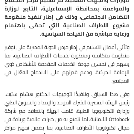
للوزارات والجهات المعنية، تم تسليم مركز التجميع
والمواءمة بمحافظة الإسماعيلية، التابع لوزارة
التضامن الاجتماعي، وذلك في إطار تنفيذ منظومة
مشروع الأطراف الصناعية التي تحظى باهتمام
ورعاية مباشرة من القيادة السياسية.
وتأتي أعمال التسليم في إطار حرص الدولة المصرية على توفير
منظومة متكاملة ومتطورة لخدمات الأطراف الصناعية، بما
يسهم في تحسين جودة الخدمات المقدمة للأشخاص ذوي
الإعاقة الحركية، ودعم قدرتهم على الاندماج الفعّال في
المجتمع.
وفي هذا السياق، وتنفيذًا لتوجيهات الدكتور هشام ستيت،
رئيس الهيئة المصرية للشراء الموحد والإمداد والتموين الطبي
وإدارة التكنولوجيا الطبية، قامت الهيئة بالتعاقد مع شركة
Ottobock الألمانية، لما تتمتع به من خبرات عالمية وريادة في
مجال تكنولوجيا الأطراف الصناعية، بما يضمن تجهيز مراكز