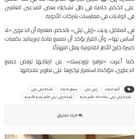
على الحكم، خاصة في ظل تشكيك بعض المدعين العامين
في الولايات في ممارسات شركات الأدوية.
في المقابل، رحبت «إيلي ليلي» بالحكم، معتبرة أن الدعوى «لا
أساس لها»، وأن القرار يؤكد أن تصنيع مادة تيرزيباتيد بكميات
كبيرة خارج الأطر القانونية يمثل انتهاكًا.
كما أعربت «نوفو نورديسك» عن ارتياحها لرفض جميع
الدعاوى، مؤكدة استمرار تركيزها على تطوير علاجاتها.
أخبار الدواء
إيلي ليلي
سوق الدواء
شركة إيلي ليلي
شركة إيلي ليلي «Eli Lilly» الأمريكية
شركة إيلي ليلي الأمريكية للأدوية
اترك تعليق