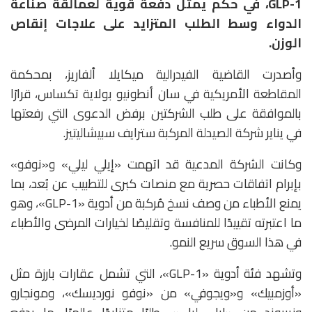
GLP-1، في حكم يمثل دفعة قوية لعمالقة صناعة
الدواء وسط الطلب المتزايد على علاجات إنقاص
الوزن.
وأصدرت القاضية الفيدرالية
ميكايلا ألفاريز
، بمحكمة
المقاطعة الأمريكية في سان أنطونيو بولاية تكساس، قرارًا
بالموافقة على طلب الشركتين برفض الدعوى التي رفعتها
في يناير شركة الصيدلة المركبة
سترايف سبيشاليتيز
.
وكانت الشركة المدعية قد اتهمت «إيلي ليلي» و«نوفو»
بإبرام اتفاقات حصرية مع منصات كبرى للتطبيب عن بُعد، بما
يمنع الأطباء من وصف نسخ مُركبة من أدوية «GLP-1»، وهو
ما اعتبرته تقييدًا للمنافسة وتقليصًا لخيارات المرضى والأطباء
في هذا السوق سريع النمو.
وتشهد فئة أدوية «GLP-1»، التي تشمل عقارات بارزة مثل
«
أوزمبيك»
و«
ويجوفي»
من «نوفو نورديسك»، و
مونجارو