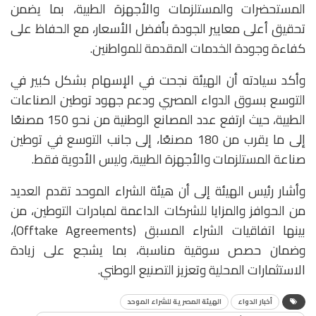
المستحضرات والمستلزمات والأجهزة الطبية، بما يضمن
تحقيق أعلى معايير الجودة بأفضل الأسعار، مع الحفاظ على
كفاءة وجودة الخدمات المقدمة للمواطنين.
وأكد سيادته أن الهيئة نجحت في الإسهام بشكل كبير في
التوسع بسوق الدواء المصري ودعم جهود توطين الصناعات
الطبية، حيث ارتفع عدد المصانع الوطنية من نحو 150 مصنعًا
إلى ما يقرب من 180 مصنعًا، إلى جانب التوسع في توطين
صناعة المستلزمات والأجهزة الطبية، وليس الأدوية فقط.
وأشار رئيس الهيئة إلى أن هيئة الشراء الموحد تقدم العديد
من الحوافز والمزايا للشركات الداعمة لمبادرات التوطين، من
بينها اتفاقيات الشراء المسبق (Offtake Agreements)،
وضمان حصص سوقية مناسبة، بما يشجع على زيادة
الاستثمارات المحلية وتعزيز التصنيع الوطني.
أخبار الدواء
الهيئة المصرية للشراء الموحد