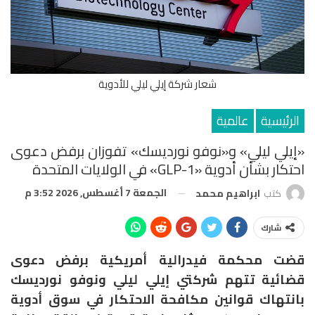
شعار شركة إيلي ليلي للأدوية
الرئيسية
عالمية
«إيلي ليلي» و«نوفو نورديسك» تفوزان برفض دعوى
احتكار بشأن أدوية «GLP-1» في الولايات المتحدة
الجمعة 7 أغسطس, 2026 3:52 م
كتب
ابراهيم محمد
شارك
قضت محكمة فيدرالية أمريكية برفض دعوى
قضائية تتهم شركتي
إيلي ليلي
و
نوفو نورديسك
بانتهاك قوانين مكافحة الاحتكار في سوق أدوية