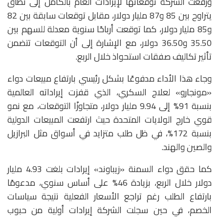
ورفعت الشركة توقعاتها لإيرادات العام بالكامل إلى نطاق
يتراوح بين 85 و87 مليار دولار، مقابل توقعات سابقة بين 82
و85 مليار دولار، كما توقعت أرباحًا سنوية معدلة للسهم بين
35.50 و36.50 دولار، مع الإشارة إلى أن التوقعات تتضمن
تأثير تكاليف صفقات استحواذ خلال الربع.
وجاء هذا الأداء مدفوعًا بشكل رئيسي بارتفاع مبيعات دواء
«مونجارو» لعلاج السكري، الذي قفزت إيراداته العالمية
بنسبة 91% إلى 9.94 مليار دولار، متجاوزًا التوقعات، مع نمو
قوي خارج الولايات المتحدة حيث ارتفعت المبيعات الدولية
بنسبة 172%، في ظل طلب متزايد في أسواق مثل البرازيل
والصين والهند.
كما حقق دواء السمنة «زيباوند» إيرادات بلغت 4.93 مليار
دولار خلال الربع، بزيادة 46% على أساس سنوي، مدعومًا
بارتفاع الطلب رغم تراجع الأسعار الفعلية نتيجة سياسات
الخصم، في حين سجلت الشركة إيرادات أولية من حبوب