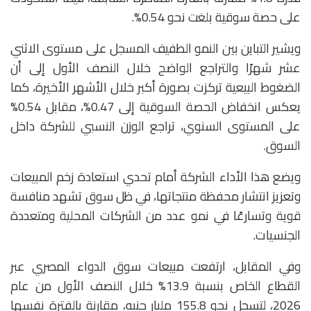
على حصة سوقية بلغت نحو 0.54%.
ويشير التباين بين النمو الطفيف المسجل على مستوى الاثني
عشر شهرًا والتراجع الواضح خلال النصف الأول إلى أن
الضغوط البيعية تركزت بصورة أكبر خلال الأشهر الأخيرة، كما
يعكس انخفاض الحصة السوقية إلى 0.47%، مقابل 0.54%
على المستوى السنوي، تراجع الوزن النسبي للشركة داخل
السوق.
ويضع هذا الأداء الشركة أمام تحدي استعادة زخم المبيعات
وتعزيز انتشار محفظة منتجاتها، في ظل سوق تشهد منافسة
قوية وتسارعًا في نمو عدد من الشركات المحلية ومتعددة
الجنسيات.
وفي المقابل، ارتفعت مبيعات سوق الدواء المصري عبر
القطاع الخاص بنسبة 13.9% خلال النصف الأول من عام
2026، لتسجل نحو 155.8 مليار جنيه، مقارنة بالفترة نفسها