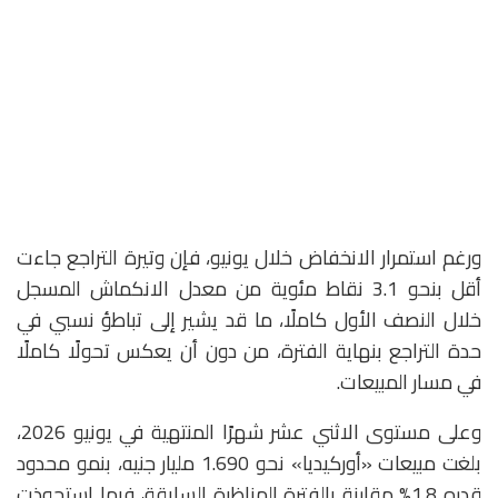
ورغم استمرار الانخفاض خلال يونيو، فإن وتيرة التراجع جاءت
أقل بنحو 3.1 نقاط مئوية من معدل الانكماش المسجل
خلال النصف الأول كاملًا، ما قد يشير إلى تباطؤ نسبي في
حدة التراجع بنهاية الفترة، من دون أن يعكس تحولًا كاملًا
في مسار المبيعات.
وعلى مستوى الاثني عشر شهرًا المنتهية في يونيو 2026،
بلغت مبيعات «أوركيديا» نحو 1.690 مليار جنيه، بنمو محدود
قدره 1.8% مقارنة بالفترة المناظرة السابقة، فيما استحوذت