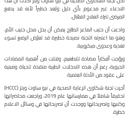
لكن لجنة الشكاوى الصحية في نيو ساوث ويلز أكدت أن هذا
الادعاء غير مدعوم بأي دليل ويُعد خطيراً لأنه قد يدفع
المرضى لترك العلاج الفعّال.
وادعت أن حليب الماعز الطازج يمكن أن يحل محل حليب الأم،
وهو ما اعتبرته اللجنة نصيحة خطيرة قد تعرّض الرضع لسوء
تغذية وعدوى ميكروبية.
وروّجت أفكاراً مضادة للتطعيم، وقللت من أهمية المضادات
الحيوية، رغم أن هذه التدخلات الطبية منقذة للحياة ومبنية
على عقود من الأدلة العلمية.
أجرت لجنة شكاوى الرعاية الصحية في نيو ساوث ويلز (HCCC)
تحقيقاً شاملاً في ممارساتها عام 2019، وراجعت محاضراتها
وكتبها وتصريحاتها ووجدت أن تصريحاتها في وسائل الاعلام
خطرة.