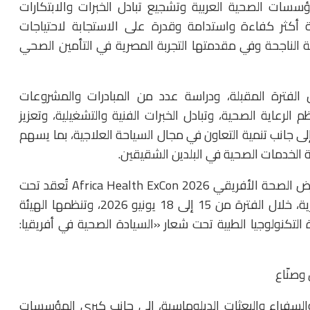
سسات الصحية العربية وتشجيع تبادل الخبرات والابتكارات
أكثر كفاءة واستدامة وقدرة على الاستجابة لاحتياجات
ة الناجحة وفي مقدمتها التجربة المصرية في التأمين الصحي
 الفترة المقبلة، ودراسة عدد من المبادرات والمشروعات
الرعاية الصحية، وتبادل الخبرات الفنية والتشغيلية، وتعزيز
لى جانب تنمية التعاون في مجال السياحة العلاجية، بما يسهم
الخدمات الصحية في البلدين الشقيقين.
وتجدر الإشارة إلى أن النسخة الخامسة من مؤتمر ومعرض الصحة الأفريقي Africa Health ExCon 2026 تُعقد تحت
رعاية فخامة الرئيس عبدالفتاح السيسي، رئيس الجمهورية، خلال الفترة من 15 إلى 18 يونيو 2026، وتنظمها الهيئة
 التكنولوجيا الطبية تحت شعار «السيادة الصحية في أفريقيا:
وصنّاع
 والسفراء والبعثات الدبلوماسية، إلى جانب كبرى المؤسسات