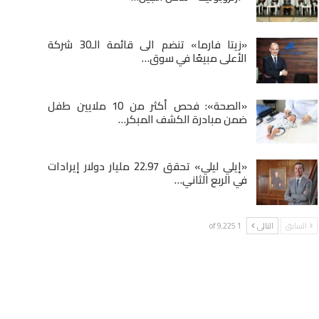
«زيتا فارما» تنضم الى قائمة الـ30 شركة
الأعلى مبيعًا في سوق…
«الصحة»: فحص أكثر من 10 ملايين طفل
ضمن مبادرة الكشف المبكر…
«إيلي ليلي» تحقق 22.97 مليار دولار إيرادات
في الربع الثاني…
السابق
التالى
1 of 9٬225