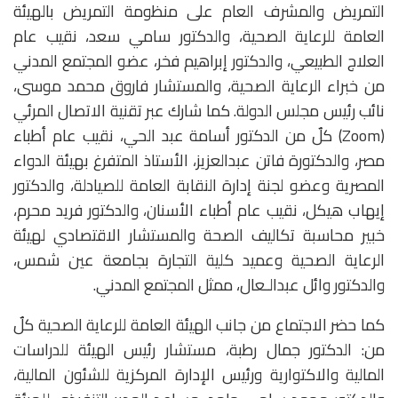
التمريض والمشرف العام على منظومة التمريض بالهيئة
العامة للرعاية الصحية، والدكتور سامي سعد، نقيب عام
العلاج الطبيعي، والدكتور إبراهيم فخر، عضو المجتمع المدني
من خبراء الرعاية الصحية، والمستشار فاروق محمد موسى،
نائب رئيس مجلس الدولة. كما شارك عبر تقنية الاتصال المرئي
(Zoom) كلٌ من الدكتور أسامة عبد الحي، نقيب عام أطباء
مصر، والدكتورة فاتن عبدالعزيز، الأستاذ المتفرغ بهيئة الدواء
المصرية وعضو لجنة إدارة النقابة العامة للصيادلة، والدكتور
إيهاب هيكل، نقيب عام أطباء الأسنان، والدكتور فريد محرم،
خبير محاسبة تكاليف الصحة والمستشار الاقتصادي لهيئة
الرعاية الصحية وعميد كلية التجارة بجامعة عين شمس،
والدكتور وائل عبدالـعال، ممثل المجتمع المدني.
كما حضر الاجتماع من جانب الهيئة العامة للرعاية الصحية كلٌ
من: الدكتور جمال رطبة، مستشار رئيس الهيئة للدراسات
المالية والاكتوارية ورئيس الإدارة المركزية للشئون المالية،