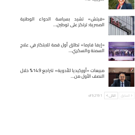
«فيتش» تشيد بسياسة الدواء الوطنية
المصرية: ترتكز على توطين…
«إيفا فارما» تطلق أول قمة للابتكار في علاج
السمنة والسكري…
مبيعات «أوركيديا للأدوية» تتراجع 14.9% خلال
النصف الأول من…
السابق
التالى
1 of 9٬219