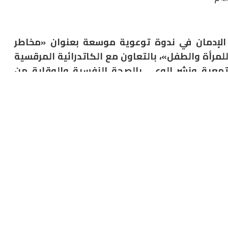
 الإدمان في ندوة توعوية موسعة بعنوان «مخاطر
لمرأة والطفل»، بالتعاون مع الكاتدرائية المرقسية
جتمعية ونشر الوعي بالصحة النفسية والوقاية من
وشهدت الفعالية مشاركة ميدانية فاعلة لفرق مبادرة «100 مليون صحة» التي قدمت خدماتها التوعوية والصحية
 المبكر عن أمراض النساء، بما يؤكد حرص وزارة الصحة
وعية والوقاية والرعاية الطبية الشاملة لمختلف الشرائح
أمانة العامة للصحة النفسية وعلاج الإدمان، أن الوزارة تولي
لإدمان من خلال البرامج التوعوية والعلاجية والتأهيلية التي
تقدمها الأمانة تنفيذاً لتوجيهات القيادة الصحية، مشيراً إلى الدور الحيوي للخط الساخن (16328) في تقديم الدعم
نية للاستشارات النفسية كمبادرة رقمية رائدة تتيح التواصل