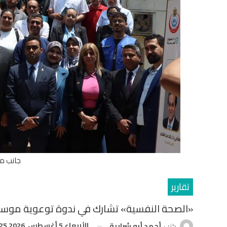
جانب م
تقارير
«الصحة النفسية» تشارك في ندوة توعوية موسع
الأربعاء 5 أغسطس, 2026 4:25 م
كتب
أحمد أبو شرابية