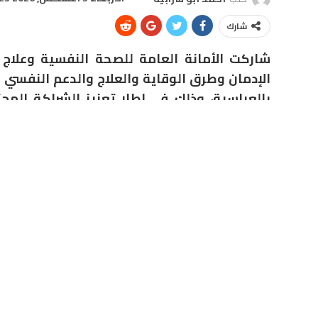
شارك
شاركت الأمانة العامة للصحة النفسية وعلاج
الإدمان وطرق الوقاية والعلاج والدعم النفسي ل
بالعباسية، وذلك في إطار تعزيز الشراكة الم
الإدمان.
للحضور، إلى جانب تنظيم قافلة طبية متخصصة للكشف
والسكان على تقديم خدمات صحية متكاملة تدمج بين الت
المجتمعية.
وأكد الدكتور أيمن محمد عباس، رئيس الإدارة المركزية لل
اهتماماً بالغاً بتعزيز خدمات الصحة النفسية ومكافحة ا
النفسي والإرشادات المتخصصة، وإلى خدمات المنصة الوط