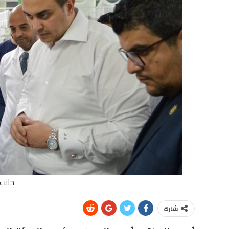
جانب 
شارك