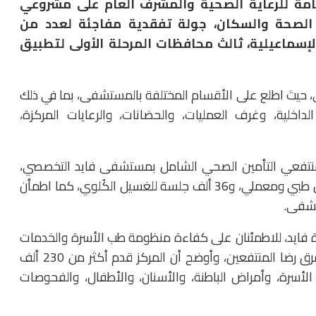
عامة للرعاية الصحية والمشرف العام على مشروعي
 الصحة والسكان، جولة تفقدية مفاجئة لعدد من
إسماعيلية، ثالث محافظات المرحلة الأولى لتطبيق
حيث اطلع على الأقسام المختلفة بالمستشفى، بما في ذلك
لداخلية، وغرف العمليات، والحضانات، والرعايات المركزة،
لمنتفعي التأمين الصحي الشامل بمستشفى فايد التخصصي،
منها 130 ألف خدمة بالعيادات الخارجية، و27 ألف فحص طبي ومعملي، و36 ألف جلسة للغسيل الكُلوي، كما اطمأن
ستشفى.
ة فايد، للاطمئنان على كفاءة منظومة طب الأسرة والخدمات
المقدمة في العيادات المختلفة بالمركز، والتحدث إلى فرق رضا المنتفعين، وأوضح أن المركز قدم أكثر من 230 ألف
أسرة، وأمراض الباطنة، والأسنان، والأطفال، والفحوصات