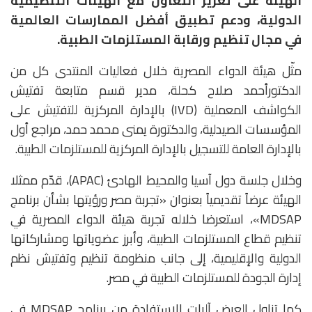
الهيئة على تعزيز التعاون مع الهيئات التنظيمية
الدولية، ودعم تطبيق أفضل الممارسات العالمية
في مجال تنظيم ورقابة المستلزمات الطبية.
مثّل هيئة الدواء المصرية خلال فعاليات المنتدى كل من
الدكتورأحمد صلاح كحلة، مدير قسم متابعة تفتيش
الكواشف المعملية (IVD) بالإدارة المركزية للتفتيش على
المؤسسات الصيدلية، والدكتورة يمنى محمد حمد، مراجع أول
بالإدارة العامة للتسجيل بالإدارة المركزية للمستلزمات الطبية.
وخلال جلسة دول آسيا والمحيط الهادئ (APAC)، قدّم ممثلا
الهيئة عرضاً تقديمياً بعنوان «تجربة مصر ورؤيتها بشأن برنامج
MDSAP»، استعرضا خلاله تجربة هيئة الدواء المصرية في
تنظيم قطاع المستلزمات الطبية، وأبرز عضوياتها ومشاركاتها
الدولية والإقليمية، إلى جانب منظومة تنظيم وتفتيش نظم
إدارة الجودة للمستلزمات الطبية في مصر.
كما تناول العرض آليات الاستفادة من برنامج MDSAP في