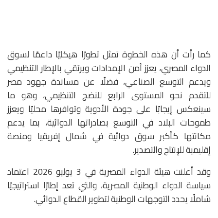
كما رأت أن هذه الخطوة تمثل تطورًا هيكليًا داعمًا لسوق
الدواء المصري، يعزز أمن الإمدادات ويرتقي بالإطار التنظيمي
ويدعم التوسع الصناعي، فضلًا عن مساندة جهود مصر
للتقدم نحو المستوى الرابع للنضج التنظيمي، وهو ما
سينعكس إيجابًا على جودة الأدوية وتوافرها محليًا ويعزز
طموحات البلاد في التوسع بصادراتها الدوائية، بما يدعم
مكانتها كأكبر سوق دوائية في شمال إفريقيا ومنصة
إقليمية للإنتاج والتصدير.
وقد أعلنت هيئة الدواء المصرية في 3 يوليو 2026 اعتماد
سياسة الدواء الوطنية المصرية، والتي تعد إطارًا استراتيجيًا
شاملًا يحدد التوجهات الوطنية لتطوير القطاع الدوائي.