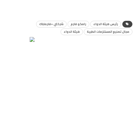
رئيس هيئة الدواء
رامكو فارم
شركتي «فارماباك
مجال تصنيع المستلزمات الطبية
هيئة الدواء