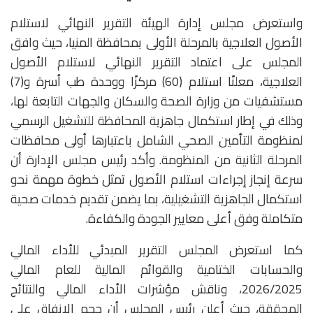
واستعرض مجلس إدارة الهيئة التقرير النهائي لاستلام
الأصول العلاجية بالمرحلة الأولى بمحافظة المنيا، حيث وافق
المجلس على اعتماد التقرير النهائي لاستلام الأصول
العلاجية، معلنًا استلام (60) مركزًا ووحدة طب أسرة و(7)
مستشفيات من وزارة الصحة والسكان والجهات التابعة لها،
وذلك في إطار استكمال جاهزية المحافظة للتشغيل الرسمي
لمنظومة التأمين الصحي الشامل باعتبارها أولى محافظات
المرحلة الثانية من المنظومة. وأكد رئيس مجلس الإدارة أن
سرعة إنجاز إجراءات استلام الأصول تمثل خطوة مهمة نحو
استكمال الجاهزية التشغيلية، بما يضمن تقديم خدمات صحية
متكاملة وفق أعلى معايير الجودة والكفاءة.
كما استعرض المجلس التقرير المبدئي للأداء المالي
والحسابات الختامية والقوائم المالية للعام المالي
2026/2025، وناقش مؤشرات الأداء المالي والنتائج
المحققة، حيث أعلن رئيس المجلس أن حجم الإنفاق على