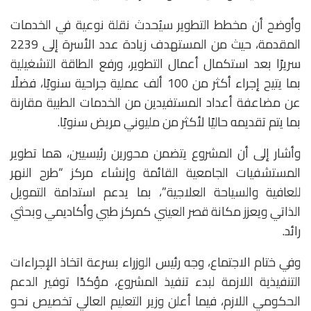
وأوضح أن مخطط التطوير سيُحدث نقلة نوعية في الخدمات
المقدمة، حيث من المستهدف زيادة عدد الأسرة إلى 2239
سريرًا بعد استكمال أعمال التطوير، ورفع الطاقة التشغيلية
بما يتيح إجراء أكثر من 100 ألف عملية جراحية سنويًا، فضلًا
عن مضاعفة أعداد المستفيدين من الخدمات الطبية مقارنة
بما يتم تقديمه حاليًا لأكثر من مليوني مريض سنويًا.
وأشار إلى أن المشروع يتضمن محورين رئيسيين، هما تطوير
المستشفيات الجامعية القائمة وإنشاء مركز “طرح النهر
للعافية والسياحة العلاجية”، بما يدعم استدامة التمويل
الذاتي ويعزز مكانة قصر العيني كمركز طبي وأكاديمي وبحثي
رائد.
وفي ختام الاجتماع، وجه رئيس الوزراء بسرعة اتخاذ الإجراءات
التنفيذية اللازمة لبدء تنفيذ المشروع، مؤكدًا توفير الدعم
الحكومي اللازم، فيما أعلن وزير التعليم العالي تخصيص نحو