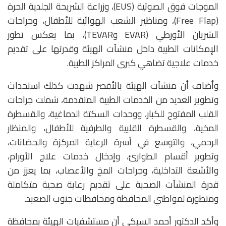
الموجات فوق الصوتية (EUS)، وزراعة الشريحة الجلدية الحرة
(Free Flap)، ومناظير الشعب الهوائية للأطفال، وجراحات
الشريان الأورطي (EVAR وTEVAR)، بما يعكس تطور
الإمكانات الطبية داخل منشآت الهيئة وقدرتها على تقديم
خدمات علاجية تضاهي كبرى المراكز الطبية.
وأضاف أن منشآت الهيئة بالأقصر شهدت كذلك استحداث
وتطوير العديد من الخدمات الطبية المتقدمة، شملت جراحات
القلب المفتوح للكبار، ووحدات السكتة الدماغية، والقسطرة
المخية، والقسطرة القلبية والطرفية للأطفال، والمنظار
الرحمي، والتوسع في أسرة الرعاية المركزة والحضانات،
وتطوير أقسام الطوارئ، وإدخال خدمات علاج الأورام،
والأشعة التداخلية، وجراحات المخ والأعصاب، بما يعزز من
قدرة المنشآت الصحية على تقديم رعاية صحية متكاملة
ومتطورة لمواطني المحافظة ومحافظات جنوب الصعيد.
وأكد الدكتور أحمد السبكي أن مستشفيات الهيئة بمحافظة