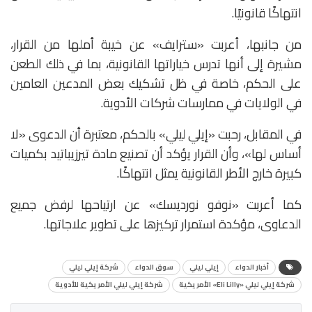
انتهاكًا قانونيًا.
من جانبها، أعربت «سترايف» عن خيبة أملها من القرار،
مشيرة إلى أنها تدرس خياراتها القانونية، بما في ذلك الطعن
على الحكم، خاصة في ظل تشكيك بعض المدعين العامين
في الولايات في ممارسات شركات الأدوية.
في المقابل، رحبت «إيلي ليلي» بالحكم، معتبرة أن الدعوى «لا
أساس لها»، وأن القرار يؤكد أن تصنيع مادة تيرزيباتيد بكميات
كبيرة خارج الأطر القانونية يمثل انتهاكًا.
كما أعربت «نوفو نورديسك» عن ارتياحها لرفض جميع
الدعاوى، مؤكدة استمرار تركيزها على تطوير علاجاتها.
أخبار الدواء
إيلي ليلي
سوق الدواء
شركة إيلي ليلي
شركة إيلي ليلي «Eli Lilly» الأمريكية
شركة إيلي ليلي الأمريكية للأدوية