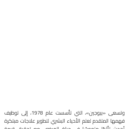
وتسعى «بيوجين»، التي تأسست عام 1978، إلى توظيف
فهمها المتقدم لعلم الأحياء البشري لتطوير علاجات مبتكرة
تُحدث تأثيرًا ملموسًا في حياة المرضى، مع تحقيق قيمة