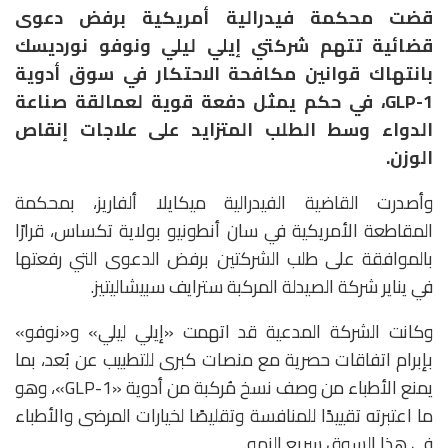
قضت محكمة فيدرالية أمريكية برفض دعوى
قضائية تتهم شركتي
إيلي ليلي
و
نوفو نورديسك
بانتهاك قوانين مكافحة الاحتكار في سوق أدوية
GLP-1، في حكم يمثل دفعة قوية لعمالقة صناعة
الدواء وسط الطلب المتزايد على علاجات إنقاص
الوزن.
وأصدرت القاضية الفيدرالية
ميكايلا ألفاريز
، بمحكمة
المقاطعة الأمريكية في سان أنطونيو بولاية تكساس، قرارًا
بالموافقة على طلب الشركتين برفض الدعوى التي رفعتها
في يناير شركة الصيدلة المركبة
سترايف سبيشاليتيز
.
وكانت الشركة المدعية قد اتهمت «إيلي ليلي» و«نوفو»
بإبرام اتفاقات حصرية مع منصات كبرى للتطبيب عن بُعد، بما
يمنع الأطباء من وصف نسخ مُركبة من أدوية «GLP-1»، وهو
ما اعتبرته تقييدًا للمنافسة وتقليصًا لخيارات المرضى والأطباء
في هذا السوق سريع النمو.