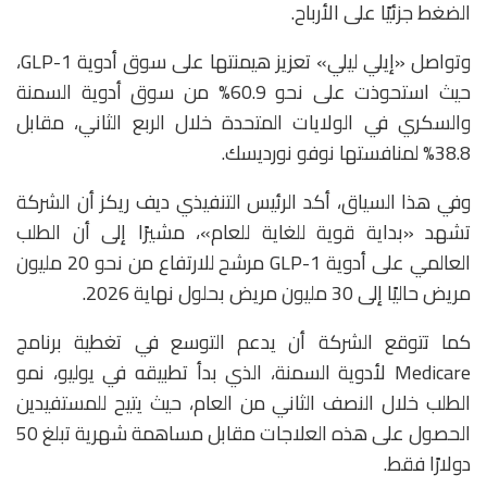
الضغط جزئيًا على الأرباح.
وتواصل «إيلي ليلي» تعزيز هيمنتها على سوق أدوية GLP-1،
حيث استحوذت على نحو 60.9% من سوق أدوية السمنة
والسكري في الولايات المتحدة خلال الربع الثاني، مقابل
38.8% لمنافستها
نوفو نورديسك
.
وفي هذا السياق، أكد الرئيس التنفيذي ديف ريكز أن الشركة
تشهد «بداية قوية للغاية للعام»، مشيرًا إلى أن الطلب
العالمي على أدوية GLP-1 مرشح للارتفاع من نحو 20 مليون
مريض حاليًا إلى 30 مليون مريض بحلول نهاية 2026.
كما تتوقع الشركة أن يدعم التوسع في تغطية برنامج
Medicare
لأدوية السمنة، الذي بدأ تطبيقه في يوليو، نمو
الطلب خلال النصف الثاني من العام، حيث يتيح للمستفيدين
الحصول على هذه العلاجات مقابل مساهمة شهرية تبلغ 50
دولارًا فقط.