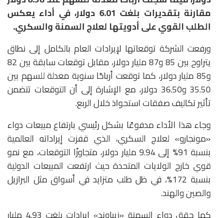
مقارنة بتقديرات بلغت 6.01 دولار، في أداء يعكس
الطلب القوي على أدويتها لعلاج السمنة والسكري.
ورفعت الشركة توقعاتها لإيرادات العام بالكامل إلى نطاق
يتراوح بين 85 و87 مليار دولار، مقابل توقعات سابقة بين 82
و85 مليار دولار، كما توقعت أرباحًا سنوية معدلة للسهم بين
35.50 و36.50 دولار، مع الإشارة إلى أن التوقعات تتضمن
تأثير تكاليف صفقات استحواذ خلال الربع.
وجاء هذا الأداء مدفوعًا بشكل رئيسي بارتفاع مبيعات دواء
«مونجارو» لعلاج السكري، الذي قفزت إيراداته العالمية
بنسبة 91% إلى 9.94 مليار دولار، متجاوزًا التوقعات، مع نمو
قوي خارج الولايات المتحدة حيث ارتفعت المبيعات الدولية
بنسبة 172%، في ظل طلب متزايد في أسواق مثل البرازيل
والصين والهند.
كما حقق دواء السمنة «زيباوند» إيرادات بلغت 4.93 مليار