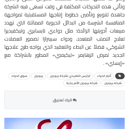
وتأتي هذه التحركات المكثفة في وقت تسعى فيه الشركة
جاهدة لتنويع وتأمين خطوط إنتاجها المستقبلية لمواجهة
المنافسة الشرسة من البدائل الحيوية المماثلة التي تهدد
مبيعات أدويتها الرائدة؛ مثل دواءي تايسابري وتيكفيديرا
لعلاج التصلب المتعدد، ودواء سبينرازا لضمور العضلات
الشوكي، فضلاً عن البطء والتعقيد الذي يواجه طرح علاجها
الجديد لمرض الزهايمر «ليكيمبي» المطور بالشراكة مع
«إيساي» .
أخبار الدواء
الرئيس التنفيذي لشركة بيوجين
بيوجين
سوق الدواء
شركة بيوجين
شركة بيوجين الأمريكية
اترك تعليق