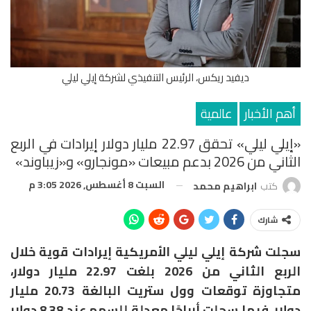
ديفيد ريكس، الرئيس التنفيذي لشركة إيلي ليلي
أهم الأخبار
عالمية
«إيلي ليلي» تحقق 22.97 مليار دولار إيرادات في الربع
الثاني من 2026 بدعم مبيعات «مونجارو» و«زيباوند»
السبت 8 أغسطس, 2026 3:05 م
كتب
ابراهيم محمد
شارك
سجلت شركة
إيلي ليلي الأمريكية
إيرادات قوية خلال
الربع الثاني من 2026 بلغت 22.97 مليار دولار،
متجاوزة توقعات وول ستريت البالغة 20.73 مليار
دولار، فيما سجلت أرباحًا معدلة للسهم عند 8.38 دولار