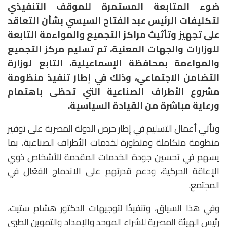
ضوء المتابعة المستمرة للموقف التنفيذي
لتكليفات الرئيس عبد الفتاح السيسي بشأن التعاقد
على تجهيز وتأثيث مراكز التجميع والمواءمة التابعة
للوزارات والجهات المعنية، تم تسليم مركز التجميع
والمواءمة بمحافظة الإسماعيلية، التابع لوزارة
التضامن الاجتماعي، وذلك في إطار تنفيذ منظومة
مشروع الأطراف الصناعية التي تحظى باهتمام
ورعاية مباشرة من القيادة السياسية.
وتأتي أعمال التسليم في إطار حرص الدولة المصرية على توفير
منظومة متكاملة ومتطورة لخدمات الأطراف الصناعية، بما
يسهم في تحسين جودة الخدمات المقدمة للأشخاص ذوي
الإعاقة الحركية، ودعم قدرتهم على الاندماج الفعّال في
المجتمع.
وفي هذا السياق، وتنفيذًا لتوجيهات الدكتور هشام ستيت،
رئيس الهيئة المصرية للشراء الموحد والإمداد والتموين الطبي