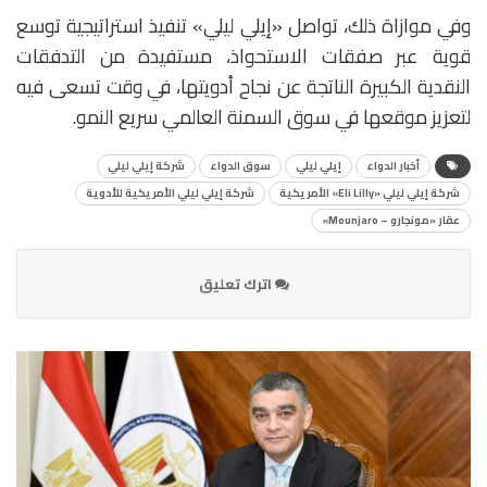
وفي موازاة ذلك، تواصل «إيلي ليلي» تنفيذ استراتيجية توسع
قوية عبر صفقات الاستحواذ، مستفيدة من التدفقات
النقدية الكبيرة الناتجة عن نجاح أدويتها، في وقت تسعى فيه
لتعزيز موقعها في سوق السمنة العالمي سريع النمو.
أخبار الدواء
إيلي ليلي
سوق الدواء
شركة إيلي ليلي
شركة إيلي ليلي «Eli Lilly» الأمريكية
شركة إيلي ليلي الأمريكية للأدوية
عقار «مونجارو – Mounjaro»
اترك تعليق