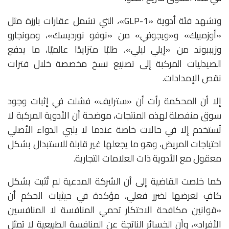
وتشهد فئة أدوية «GLP-1»، التي تشمل عقارات بارزة مثل
«
أوزمبيك»
و«
ويجوفي»
من «نوفو نورديسك»، و
مونجارو
و
زيببوند
من «إيلي ليلي»، طلبًا متزايدًا عالميًا، ما يدفع
الصيدليات المركبة إلى تصنيع نسخ مخصصة خلال فترات
نقص الإمدادات.
إلا أن المحكمة رأت أن «سترايف» فشلت في إثبات وجود
سوق منفصلة لهذه المنتجات، موضحة أن الأدوية المركبة لا
تُستخدم إلا في حالات خاصة عندما لا يلبي الدواء الأصلي
احتياجات المريض، وهو ما يجعلها غير قابلة للاستبدال بشكل
معقول مع الأدوية ذات العلامات التجارية.
كما خلصت القاضية إلى أن الشركة المدعية لم تُثبت بشكل
كافٍ تعرضها لضرر فعلي، مؤكدة في حيثيات الحكم أن
«قوانين مكافحة الاحتكار تحمي المنافسة لا المنافسين
الأفراد»، وأن الخسائر الناتجة عن المنافسة الطبيعية لا تمثل