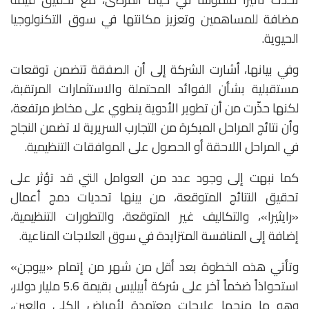
مضافة للمساهمين وتعزيز مكانتها في سوق التكنولوجيا
الحيوية.
وفي بيانها، أشارت الشركة إلى أن الصفقة تتضمن توقعات
مستقبلية بشأن الفوائد المحتملة والاستثمارات المرتقبة،
لكنها حذّرت من أن تطوير الأدوية ينطوي على مخاطر مرتفعة،
وأن نتائج المراحل المبكرة من التجارب السريرية لا تضمن النجاح
في المراحل اللاحقة أو الحصول على الموافقات التنظيمية.
كما نبهت إلى وجود عدد من العوامل التي قد تؤثر على
تحقيق النتائج المتوقعة، من بينها تحديات دمج أعمال
«رايثيرا»، والتكاليف غير المتوقعة، والتطورات التنظيمية،
إضافة إلى المنافسة المتزايدة في سوق العلاجات المناعية.
وتأتي هذه الخطوة بعد أقل من شهر من إتمام «بيوجن»
استحواذاً ضخماً آخر على شركة أبيليس بقيمة 5.6 مليار دولار،
وهو ما منحها علاجات معتمدة لأمراض الكلى والعين،