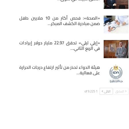
«الصحة»: فحص أكثر من 10 ملايين طفل
ضمن مبادرة الكشف المبكر…
«إيلي ليلي» تحقق 22.97 مليار دولار إيرادات
في الربع الثاني…
هيئة الدواء تحذر من تأثير ارتفاع درجات الحرارة
على فعالية…
السابق
التالى
1 of 9٬225