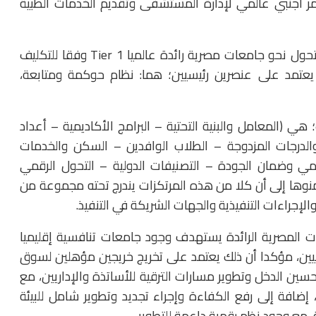
مي 500500 حول جذب مستثمر أجنبي عالمي لإدارة المستشفى وتقديم الخدمات الطبية
واستعرض وزير التعليم العالي والبحث العلمي، نموذج التحول نحو جامعات مصرية رائدة عالميا Tier 1 وفقا للتكليف
 يعتمد على عنصرين رئيسيين؛ هما: نظام حوكمة ومتابعة،
ي (المعامل والبنية التحتية – البرامج الأكاديمية – أعداد
الدرجات المزدوجة – الطلاب الوافدين – السكن والخدمات
ديمي وضمان الجودة – التصنيفات الدولية – التحول الرقمي
نوها إلى أن كلا من هذه المرتكزات يندرج تحته مجموعة من
لإجراءات التنفيذية والجهات الشريكة في التنفيذ.
ات المصرية الرائدة يستهدف وجود جامعات تنافسية إقليميا
ين، مؤكدا أن ذلك يعتمد على تخريج خريجين مؤهلين لسوق
حسين الدخل وتطوير مسارات الترقية للأساتذة والإداريين، مع
افة إلى رفع الكفاءة وإجراء تجديد وتطوير شامل للبيئة
، مع وجود نظم رقمية داعمة للتطوير.