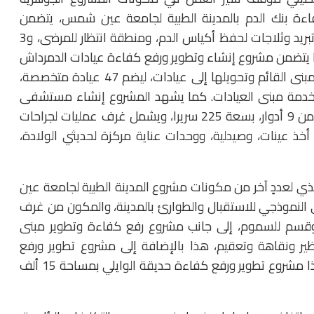
ءة بنك الدم بالمدينة الطبية لجامعة عين شمس، يتضمن
معملين للتبرع بالدم، و12 معملًا لتحليل الدم، و4 غرف تبريد وثلاجات لحفظ أكياس الدم، ومنطقة انتظار للمرضى، و3
ماعات. كما يتضمن مشروع إنشاء وتطوير ورفع كفاءة عيادات الدمرداش
الخارجية تنفيذ أعمال ترميم وتدعيم لـ 3 أدوار متكررة بالمبنى القائم وتحويلها إلى عيادات، ليضم 47 عيادة متخصصة،
شاء مبنى جديد متصل يتكون من 4 أدوار لخدمة مبنى العيادات. كما يشهد المشروع إنشاء مستشفى
جراحات الأطفال التخصصية بالمدينة، ويتكون من مبنى من 9 أدوار، بسعة 225 سريرا، ويشمل غرف عمليات لجراحات
ذ عينات، وصيدلية، ووحدات عناية مركزة لحديثي الولادة،
فيذي لعددٍ آخر من مكونات مشروع المدينة الطبية لجامعة عين
لنموذجي للاستقبال والطوارئ بالمدينة، والمكون من غرف
قسم للسموم، إلى جانب مشروع رفع كفاءة وتطوير مبنى
ير ونقاهة وتعقيم، هذا بالإضافة إلى مشروع تطوير ورفع
كفاءة حديقة عرب المحمدي بمساحة 47 ألف م2، وكذا مشروع تطوير ورفع كفاءة حديقة الوايلي بمساحة 15 ألف