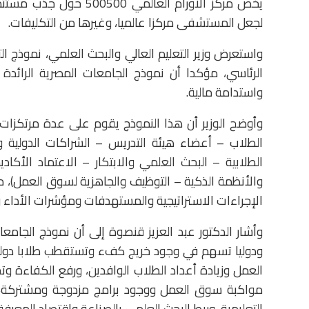
يخص مركز الأورام العال
لجعل المستشفى مركزا عالميا، وغيرها من التكليفات.
الرئاسي، مؤكدا أن نموذج الجامعات المصرية الرائدة
واستدامة مالية.
وأوضح الوزير أن هذا النموذج يقوم على عدة مرتكزات؛ ه
الطلاب – أعضاء هيئة التدريس – الشراكات الدولية و
الطلابية – البحث العلمي والابتكار – الاعتماد الأكا
والأنظمة الذكية – التوظيف والجاهزية لسوق العمل)، م
الإجراءات الاستراتيجية والمستهدفات ومؤشرات الأداء وا
وأشار الدكتور عبد العزيز قنصوة إلى أن نموذج الجامع
ودوليا تسهم في وجود خريج كفء وتستقطب طلابا دولي
العمل وزيادة أعداد الطلاب الوافدين، ورفع الكفاءة وت
مواكبة سوق العمل ووجود برامج مزدوجة ومشتركة، إض
التعليمية، وربط البحث العلمي بالصناعة واقتصاد المعرفة