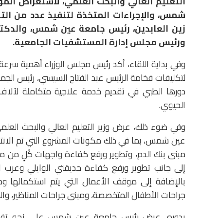
التعليم العالي والبحث العلمي، لاستعراض الم
شمس، والإجراءات المتخذة لتنفيذ عدد من الت
زين العابدين، رئيس جامعة عين شمس، والدكت
ورئيس مجلس إدارة المستشفيات الجامعية.
وفي بداية اللقاء، أكد رئيس مجلس الوزراء أهمية سرع
لتكليفات فخامة الرئيس عبد الفتاح السيسي، رئيس ال
دورها الطبي في تقديم خدمة علاجية متكاملة لآلاف
الحيوي.
وفي ضوء ذلك، عرض وزير التعليم العالي والبحث العلم
عين شمس، بما في ذلك مكونات المشروع التي تم الانته
مبنى بنك الدم، وتطوير ورفع كفاءة واجهات كُلٍ من 
إلى جانب تطوير ورفع كفاءة حديقتي الوايلي وعرب المح
بالإضافة إلى موقف الأعمال التي يتم استكمالها و
جراحات الأطفال المتخصصة، ومبنى جراحات المناظير، وال
بدوره، عرض رئيس جامعة عين شمس على نحو تفص