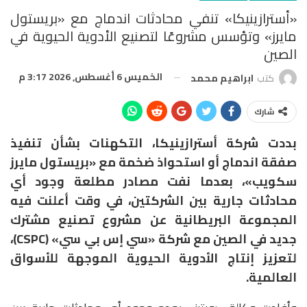
«أسترازينيكا» تنفي محادثات اندماج مع «بريستول
مايرز» وتؤسس مشروعًا لتصنيع الأدوية الحيوية في
الصين
الخميس 6 أغسطس, 2026 3:17 م
كتب
ابراهيم محمد
شارك
بددت شركة أسترازينيكا، التكهنات بشأن تنفيذ
صفقة اندماج أو استحواذ ضخمة مع «بريستول مايرز
سكويب»، بعدما نفت مصادر مطلعة وجود أي
محادثات جارية بين الشركتين، في وقت أعلنت فيه
المجموعة البريطانية عن مشروع تصنيع مشترك
جديد في الصين مع شركة «سي إس بي سي» (CSPC)،
لتعزيز إنتاج الأدوية الحيوية الموجهة للأسواق
العالمية.