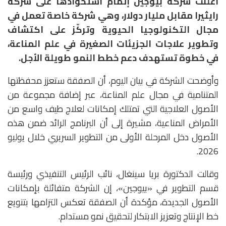
أعلنت شركة
بيوجين
إتمام استحواذها على شركة
رايثيرا مقابل مليار دولار
، وهي شركة خاصة تعمل في
مجال التكنولوجيا الحيوية وتركّز على اكتشاف
وتطوير علاجات الجزيئات الصغيرة في علم المناعة،
في خطوة تستهدف دعم خطط النمو طويلة الأجل.
وأوضحت الشركة في بيان اليوم، أن الصفقة ستعزز محفظتها
المتنامية في مجال علم المناعة، عبر إضافة مجموعة من
الأصول العلاجية التي تمتلك إمكانات لعلاج طيف واسع من
الأمراض المناعية، مشيرة إلى أن البرنامج الرائد ضمن هذه
الأصول دخل المرحلة الأولى من التطوير السريري خلال يوليو
2026.
وقالت الدكتورة
بريا سينغال
، نائب الرئيس التنفيذي ورئيسة
قسم التطوير في «بيوجين»، إن الشركة متفائلة بإمكانات
الأصول الجديدة، مؤكدة أن الصفقة تعكس التزامها بتنويع
خط الإنتاج وتعزيز الابتكار لتحقيق نمو مستدام.