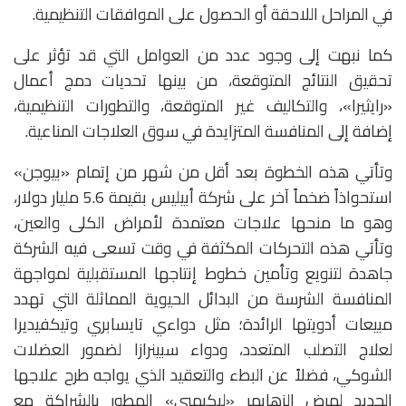
في المراحل اللاحقة أو الحصول على الموافقات التنظيمية.
كما نبهت إلى وجود عدد من العوامل التي قد تؤثر على
تحقيق النتائج المتوقعة، من بينها تحديات دمج أعمال
«رايثيرا»، والتكاليف غير المتوقعة، والتطورات التنظيمية،
إضافة إلى المنافسة المتزايدة في سوق العلاجات المناعية.
وتأتي هذه الخطوة بعد أقل من شهر من إتمام «بيوجن»
استحواذاً ضخماً آخر على شركة أبيليس بقيمة 5.6 مليار دولار،
وهو ما منحها علاجات معتمدة لأمراض الكلى والعين،
وتأتي هذه التحركات المكثفة في وقت تسعى فيه الشركة
جاهدة لتنويع وتأمين خطوط إنتاجها المستقبلية لمواجهة
المنافسة الشرسة من البدائل الحيوية المماثلة التي تهدد
مبيعات أدويتها الرائدة؛ مثل دواءي تايسابري وتيكفيديرا
لعلاج التصلب المتعدد، ودواء سبينرازا لضمور العضلات
الشوكي، فضلاً عن البطء والتعقيد الذي يواجه طرح علاجها
الجديد لمرض الزهايمر «ليكيمبي» المطور بالشراكة مع