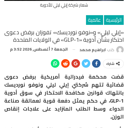
شعار شركة إيلي ليلي للأدوية
الرئيسية
عالمية
«إيلي ليلي» و«نوفو نورديسك» تفوزان برفض دعوى
احتكار بشأن أدوية «GLP-1» في الولايات المتحدة
الجمعة 7 أغسطس, 2026 3:52 م
كتب
ابراهيم محمد
شارك
قضت محكمة فيدرالية أمريكية برفض دعوى
قضائية تتهم شركتي
إيلي ليلي
و
نوفو نورديسك
بانتهاك قوانين مكافحة الاحتكار في سوق أدوية
GLP-1، في حكم يمثل دفعة قوية لعمالقة صناعة
الدواء وسط الطلب المتزايد على علاجات إنقاص
الوزن.