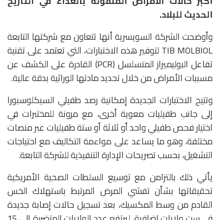
أكبر حالات الأمراض المنقولة بالغذاء في التاريخ
الحديث للبلاد.
وأوضحت الشركة السويسرية أنها تتعاون مع شركتها التابعة
TIB MOLBIOL
لتوفير هذه الاختبارات، التي تعتمد على تقنية
تفاعل البوليميراز المتسلسل (PCR) القادرة على الكشف عن
مسببات الأمراض من خلال تحديد مادتها الوراثية بدقة عالية.
وتتيح الاختبارات الجديدة إمكانية رصد طفيلي السيكلوسبورا
إلى جانب طفيليات معوية أخرى، مع مرونة للمختبرات في
اختيار فحص طفيلي واحد أو ثلاثة أو ستة طفيليات عبر منصات
مختلفة، وهو ما يساعد على مواءمة التكاليف مع احتياجات
التشغيل، بحسب تصريحات الإدارة التنفيذية للشركة التابعة.
يأتي ذلك بالتزامن مع توسيع السلطات الصحية الأمريكية
تحقيقاتها بشأن تفشي المرض المرتبط باستهلاك الخس
القادم من وسط المكسيك، بعد تسجيل حالات إصابة جديدة
في ست ولايات إضافية، ليرتفع عدد الولايات المتضررة إلى 15