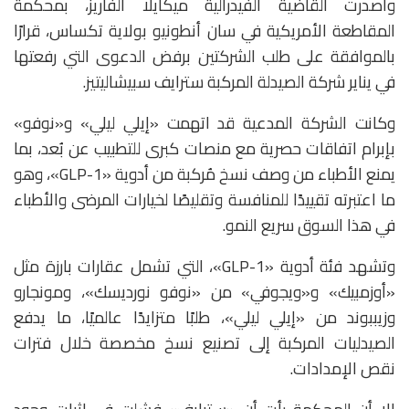
وأصدرت القاضية الفيدرالية
ميكايلا ألفاريز
، بمحكمة
المقاطعة الأمريكية في سان أنطونيو بولاية تكساس، قرارًا
بالموافقة على طلب الشركتين برفض الدعوى التي رفعتها
في يناير شركة الصيدلة المركبة
سترايف سبيشاليتيز
.
وكانت الشركة المدعية قد اتهمت «إيلي ليلي» و«نوفو»
بإبرام اتفاقات حصرية مع منصات كبرى للتطبيب عن بُعد، بما
يمنع الأطباء من وصف نسخ مُركبة من أدوية «GLP-1»، وهو
ما اعتبرته تقييدًا للمنافسة وتقليصًا لخيارات المرضى والأطباء
في هذا السوق سريع النمو.
وتشهد فئة أدوية «GLP-1»، التي تشمل عقارات بارزة مثل
«
أوزمبيك»
و«
ويجوفي»
من «نوفو نورديسك»، و
مونجارو
و
زيببوند
من «إيلي ليلي»، طلبًا متزايدًا عالميًا، ما يدفع
الصيدليات المركبة إلى تصنيع نسخ مخصصة خلال فترات
نقص الإمدادات.