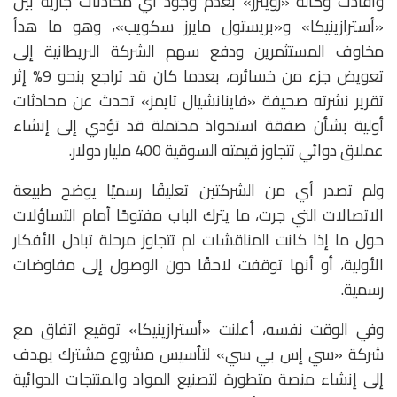
وأفادت وكالة «رويترز» بعدم وجود أي محادثات جارية بين
«أسترازينيكا» و«بريستول مايرز سكويب»، وهو ما هدأ
مخاوف المستثمرين ودفع سهم الشركة البريطانية إلى
تعويض جزء من خسائره، بعدما كان قد تراجع بنحو 9% إثر
تقرير نشرته صحيفة «فاينانشيال تايمز» تحدث عن محادثات
أولية بشأن صفقة استحواذ محتملة قد تؤدي إلى إنشاء
عملاق دوائي تتجاوز قيمته السوقية 400 مليار دولار.
ولم تصدر أي من الشركتين تعليقًا رسميًا يوضح طبيعة
الاتصالات التي جرت، ما يترك الباب مفتوحًا أمام التساؤلات
حول ما إذا كانت المناقشات لم تتجاوز مرحلة تبادل الأفكار
الأولية، أو أنها توقفت لاحقًا دون الوصول إلى مفاوضات
رسمية.
وفي الوقت نفسه، أعلنت «أسترازينيكا» توقيع اتفاق مع
شركة «سي إس بي سي» لتأسيس مشروع مشترك يهدف
إلى إنشاء منصة متطورة لتصنيع المواد والمنتجات الدوائية