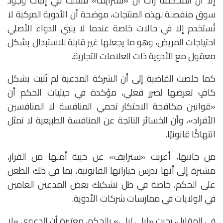
إلا أن المحكمة رأت أن «سترايف» فشلت في إثبات وجود
سوق منفصلة لهذه المنتجات، موضحة أن الأدوية المركبة لا
تُستخدم إلا في حالات خاصة عندما لا يلبي الدواء الأصلي
احتياجات المريض، وهو ما يجعلها غير قابلة للاستبدال بشكل
معقول مع الأدوية ذات العلامات التجارية.
كما خلصت القاضية إلى أن الشركة المدعية لم تُثبت بشكل
كافٍ تعرضها لضرر فعلي، مؤكدة في حيثيات الحكم أن
«قوانين مكافحة الاحتكار تحمي المنافسة لا المنافسين
الأفراد»، وأن الخسائر الناتجة عن المنافسة الطبيعية لا تمثل
انتهاكًا قانونيًا.
من جانبها، أعربت «سترايف» عن خيبة أملها من القرار،
مشيرة إلى أنها تدرس خياراتها القانونية، بما في ذلك الطعن
على الحكم، خاصة في ظل تشكيك بعض المدعين العامين
في الولايات في ممارسات شركات الأدوية.
في المقابل، رحبت «إيلي ليلي» بالحكم، معتبرة أن الدعوى «لا