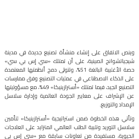
وينص الاتفاق على إنشاء منشأة تصنيع جديدة في مدينة
شيجياتشوانج الصينية، على أن تمتلك «سي إس بي سي»
حصة الأغلبية البالغة 51%، وتتولى دمج أنظمتها المعتمدة
على الذكاء الاصطناعي في عمليات التصنيع وفق ممارسات
التصنيع الجيد، فيما تمتلك «أسترازينيكا» 49%، مع مسؤوليتها
عن الإشراف على معايير الجودة العالمية وإدارة سلاسل
الإمداد والتوزيع.
وتأتي هذه الخطوة ضمن استراتيجية «أسترازينيكا» لتأمين
سلاسل التوريد وتلبية الطلب العالمي المتزايد على العلاجات
الحيوية، مستفيدة من تعاونات سابقة مع «سي إس بي