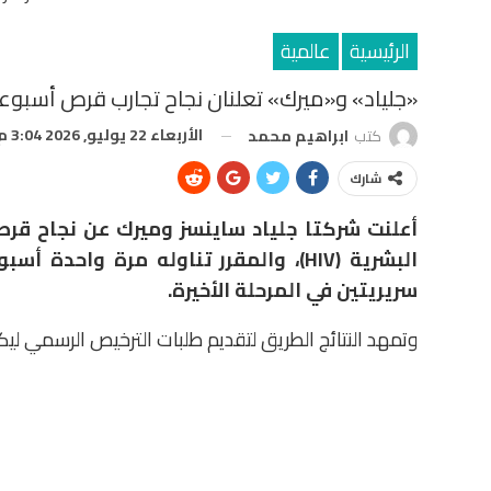
الرئيسية
عالمية
«جلياد» و«ميرك» تعلنان نجاح تجارب قرص أسبوع
الأربعاء 22 يوليو, 2026 3:04 م
كتب
ابراهيم محمد
شارك
أعلنت شركتا جلياد ساينسز وميرك عن نجاح قر
البشرية (HIV)، والمقرر تناوله مرة واح
سريريتين في المرحلة الأخيرة.
وتمهد النتائج الطريق لتقديم طلبات الترخيص الرسمي 