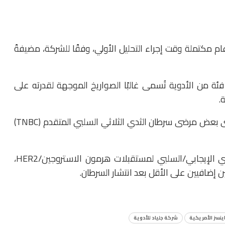
ام مكتملة وقت إجراء التحليل الأولي، وفقًا للشركة، مضيفةً
ة من الأدوية تُسمى غالبًا الصواريخ الموجهة لقدرته على
.
في الشهر الماضي، قلل الدواء من خطر تطور المرض لدى بعض مرضى سرطان الثدي الثلاثي السلبي المتقدم (TNBC)
تمت الموافقة عليه بالفعل لبعض مرضى سرطان الثدي الإيجابي/السلبي لمستقبلات هرمون الاستروجين/HER2،
ين إضافيين على الأقل بعد انتشار السرطان.
ينسز الأمريكية
شركة جلياد للأدوية