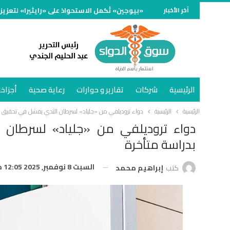
آخر الأخبار
«بيوجين» تُكمل الاستحواذ على «رايثيرا» لتعزيز
الرئيسية
شركات
تقارير و حوارات
رعاية صحية
أجزاخا
الرئيسية
الرئيسية
دواء تروديلفي من «جلياد» لسرطان الثدي يفشل في تحقيق ال
دواء تروديلفي من «جلياد» لسرطان
بدراسة متأخرة
السبت 8 نوفمبر, 2025 12:05 م
كتب
إبراهيم محمد