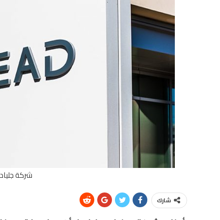
شركة جلياد 
شارك