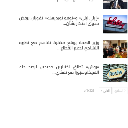
«إيلي ليلي» و«نوفو نورديسك» تفوزان برفض
دعوى احتكار بشأن…
وزير الصحة يوقع مذكرة تفاهم مع نظيره
التشادي لدعم القطاع…
«روش» تطلق اختبارين جديدين لرصد داء
السيكلوسبورا مع تفشي…
السابق
التالى
1 of 9٬223