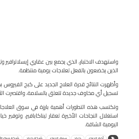
واستهدف الاختبار، الذي يجمع بين عقاري إيسلاترافير و
الذين يخضعون بالفعل لعلاجات يومية منتظمة.
وأظهرت النتائج قدرة العلاج الجديد على كبح الفيروس ب
تسجيل أي مخاوف جديدة تتعلق بالسلامة، واقتصرت الآثار
وتكتسب هذه التطورات أهمية بارزة في سوق العلاجات ا
استغلال النجاحات الأخيرة لعقار ليناكابافير، وتوفير خ
اليومية الشاقة.
أخبار الدواء
جلياد
سوق الدواء
شركة جلياد
شركة ميرك ال