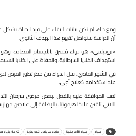
ومع ذلك، لم تكن بيانات البقاء على قيد الحياة بشكل ع
أن الدراسة ستواصل تقييم هذا الهدف الثانوي.
«تروديلفي» هو دواء مُقترن بالأجسام المضادة، وهو فئ
استهداف الخلايا السرطانية، والحفاظ على الخلايا السليمة
عند استخدامه كعلاج أولي.
اللاتي تلقين علاجًا هرمونيًا، بالإضافة إلى علاجين جهازي
جلياد
جلياد الأمريكية
جلياد ساينس الأمريكية
شركة جلياد سا