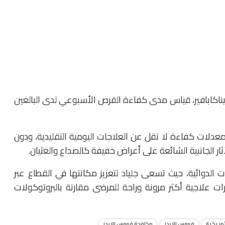
ليناكابافير، قياس مدى كفاءة القرص الأسبوعي لدى البالغين
معدلات كفاءة لا تقل عن العلاجات اليومية التقليدية، ودون
 الجانبية الشائعة على أعراض خفيفة كالصداع والغثيان.
لدوائية، حيث تسعى جلياد لتعزيز مكانتها في القطاع عبر
يارات علاجية أكثر مرونة وراحة للمرضى مقارنة بالبروتوكولات
أمريكية
فيروس الإيدز
مكافحة فيروس الإيدز