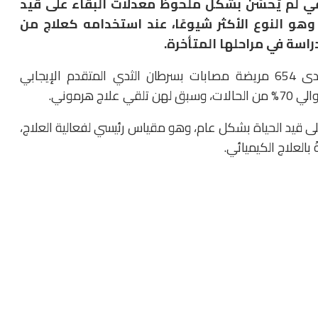
في لم يُحسّن بشكل ملحوظ معدلات البقاء على قيد
هو النوع الأكثر شيوعًا، عند استخدامه كعلاج من
راسة في مراحلها المتأخرة.
وقارنت الدراسة بين «تروديلفي» والعلاج الكيميائي لدى 654 مريضة مصابات بسرطان الثدي المتقدم الإيجابي
 على قيد الحياة بشكل عام، وهو مقياس رئيسي لفعالية العلاج،
بالعلاج الكيميائي.