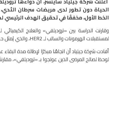
أعلنت شركة جيلياد ساينسز، أن دواءها تروديل
الحياة دون تطور لدى مريضات سرطان الثدي، و
الخط الأول، مخفقًا في تحقيق الهدف الرئيسي لد
لمستقبلات الهرمونات والسالب لـ HER2، والذي يُمثل حوالي 70% من الحالات، وسبق لهن تلقي علاج هرموني.
أفادت شركة جيلياد أن اتجاهًا مبكرًا لإطالة مدة البقاء
لوحظ لصالح المرضى الذين عولجوا بـ «تروديلفي»، مقارنةً 