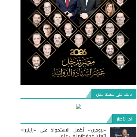
تابعنا على شبكة نبض
آخر الأخبار
«بيوجين» تُكمل الاستحواذ على «رايثيرا»
لتعزيز محفظتها في علم…