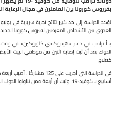
دونالد ترامب للو
بفيروس كورونا بين العاملين في مجال الرعاية ا
تؤكد الدراسة إلى حد كبير نتائج تجربة سريرية في يو
العدوى بين الأشخاص المعرضين لفيروس كورونا الجديد.
بدأ ترامب في دعم «هيدروكسي كلوروكين» في وقت مبك
كعلاج.
في الدراسة التي أجريت على 125
أسابيع بـ كوفيد-19، وثبت أن أربعة ممن تناولوا الدواء الوهمي كانوا إيجابيين للفيروس.