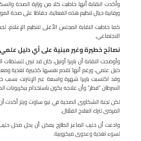
وأكدت النقابة أنها خاطبت كلا من وزارة الصحة والسكان 
ورقابية حيال تنظيم هذه الفعالية، حفاظا على صحة المو
كما خاطبت النقابة المجلس الأعلى لتنظيم الإعلام، 
الاجتماعي.
نصائح خطيرة وغير مبنية على أي دليل علمي
وأوضحت النقابة أن باربرا أونيل، كان قد تبين للسلطات ا
دليل علمي، ورغم أنها تقدم نفسها كخبيرة تغذية ومعالج
وقد اكتسبت باربرا شهرة واسعة عبر الإنترنت بسبب خط
السرطان “فطر” وأن علاجه يكون باستخدام بيكربونات الص
لكن لجنة الشكاوى الصحية في نيو ساوث ويلز أكدت أن ه
المرضى لترك العلاج الفعّال.
وادعت أن حليب الماعز الطازج يمكن أن يحل محل حليب ا
لسوء تغذية وعدوى ميكروبية.