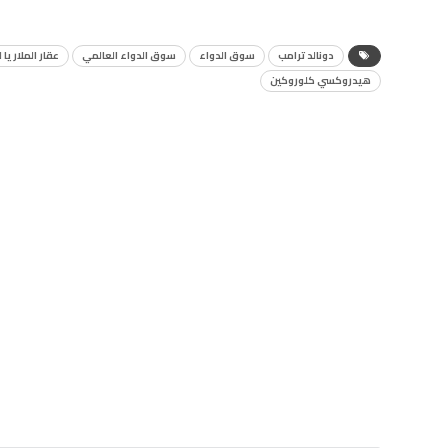
دونالد ترامب
سوق الدواء
سوق الدواء العالمي
عقار الملاريا 
هيدروكسي كلوروكين