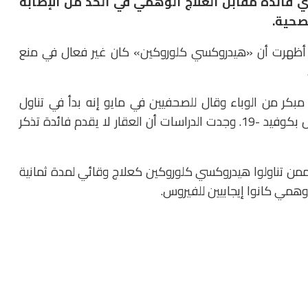
قاية من كوفيد -19 لم يظهر أي فائدة مقابل العلاج الوهمي في الحد من الإصابة
لصحية.
نيو أظهرت أن «هيدروكسي كلوروكين» كان غير فعال في منع
ر من الوباء وقال للصحفيين في مايو إنه بدأ في تناول
الدواء بعد أن ثبت إصابة اثنين من موظفي البيت الأبيض بكوفيد -19. وجدت الدراسات أن العقار لا يقدم فائدة تذكر
 مشاركًا ، أصيب أربعة ممن تناولوا هيدروكسي كلوروكين كعلاج وقائي لمدة ثمانية