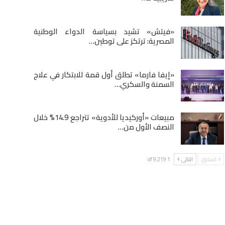
«فيتش» تشيد بسياسة الدواء الوطنية
المصرية: ترتكز على توطين…
«إيفا فارما» تطلق أول قمة للابتكار في علاج
السمنة والسكري…
مبيعات «أوركيديا للأدوية» تتراجع 14.9% خلال
النصف الأول من…
السابق
التالى
1 of 9٬219