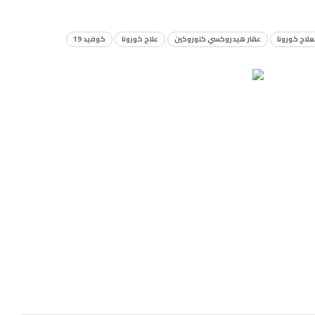
لعلاج كورونا
عقار هيدروكسي كلوروكين
علاج كورونا
كوفيد 19