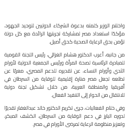
واختتم الوزير كلمته بدعوة الشركاء الدوليين لتوحيد الجهود،
مؤكدًا استعداد مصر لمشاركة تجربتها الرائدة مع كل دولة
تؤمن بحق الرعاية الصحية كحق أصيل.
من جانبه، أعرب الدكتور هشام الغزالي، رئيس اللجنة القومية
للمبادرة الرئاسية لصحة المرأة ورئيس الجمعية الدولية لأورام
الثدي وأورام النساء، عن تقديره للدعم المصري، معربًا عن
تطلعه لجعل مصر منارة إقليمية للوقاية من السرطان في
أفريقيا والمنطقة العربية، من خلال تشكيل لجنة دولية
للانتقال من الحوار إلى التنفيذ الفعال.
وفي ختام الفعاليات، جرى تكريم الدكتور خالد عبدالغفار تقديرًا
لدوره البارز في دعم الوقاية من السرطان، الكشف المبكر،
وتعزيز منظومة الرعاية لمرضى الأورام في مصر.