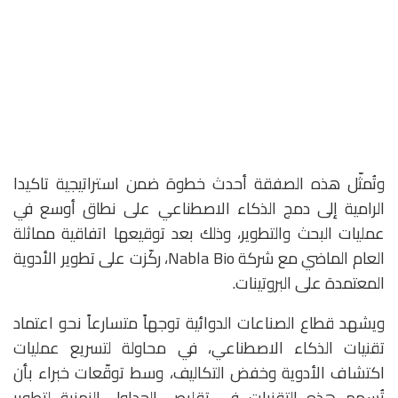
وتُمثّل هذه الصفقة أحدث خطوة ضمن استراتيجية تاكيدا
الرامية إلى دمج الذكاء الاصطناعي على نطاق أوسع في
عمليات البحث والتطوير، وذلك بعد توقيعها اتفاقية مماثلة
العام الماضي مع شركة Nabla Bio، ركّزت على تطوير الأدوية
المعتمدة على البروتينات.
ويشهد قطاع الصناعات الدوائية توجهاً متسارعاً نحو اعتماد
تقنيات الذكاء الاصطناعي، في محاولة لتسريع عمليات
اكتشاف الأدوية وخفض التكاليف، وسط توقّعات خبراء بأن
تُسهم هذه التقنيات في تقليص الجداول الزمنية لتطوير