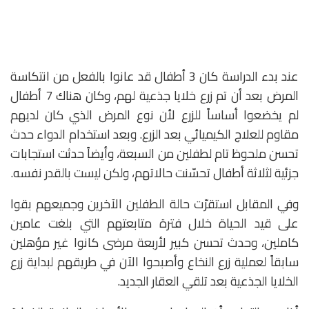
عند بدء الدراسة كان 3 أطفال قد عانوا بالفعل من انتكاسة
المرض بعد أن تم زرع خلايا جذعية لهم، وكان هناك 7 أطفال
لم يخضعوا أساساً للزرع لأن نوع المرض الذي كان لديهم
مقاوم للعلاج الكيميائي بعد الزرع. وبعد استخدام الدواء حدث
تحسن ملحوظ تام لطفلين من السبعة، وأيضاً حدثت استجابات
جزئية لثلاثة أطفال تحسّنت حالاتهم، ولكن ليست بالقدر نفسه.
وفي المقابل استقرّت حالة الطفلين الآخرين وجميعهم بقوا
على قيد الحياة خلال فترة متابعتهم التي بلغت عامين
كاملين، وحدث تحسن كبير لأربعة مرضى كانوا غير مؤهلين
سابقاً لعملية زرع النخاع وأصبحوا الآن في طريقهم لبداية زرع
الخلايا الجذعية بعد تلقي العقار الجديد.