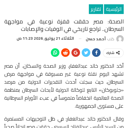
الرئيسية
تقارير
الصحة: مصر حققت قفزة نوعية في مواجهة
السرطان.. تراجع تاريخي في الوفيات والإصابات
الثلاثاء 21 يوليو, 2026 11:23 ص
كتب
أحمد حسن
شارك
أكد الدكتور خالد عبدالغفار، وزير الصحة والسكان، أن مصر
تشهد اليوم نقلة نوعية غير مسبوقة في مواجهة مرض
السرطان، حيث سجلت أحدث التقديرات الدولية من مرصد
«جلوبوكان» التابع للوكالة الدولية لأبحاث السرطان بمنظمة
الصحة العالمية انخفاضاً ملموساً في عبء الأورام السرطانية
على مستوى الجمهورية.
وقال الدكتور خالد عبدالغفار: في ظل التوجيهات المستمرة
من السيد الرئيس عبدالفتاح السيسي، حققت مصر إنجازاً صحياً