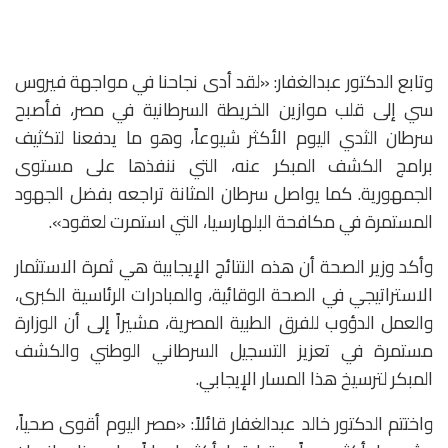
‏‎وتابع الدكتور عبدالغفار: «لقد أدى نجاحنا في مواجهة فيروس
سي إلى قلب موازين الخريطة السرطانية في مصر، فأصبح
سرطان الثدي اليوم الأكثر شيوعاً، وهو ما يدفعنا لتكثيف
برامج الكشف المبكر عنه، التي ننفذها على مستوى
الجمهورية. كما يواصل سرطان المثانة تراجعه بفضل الجهود
المستمرة في مكافحة البلهارسيا، التي استمرت لعقود».
‏‎وأكد وزير الصحة أن هذه النتائج الإيجابية هي ثمرة الاستثمار
الاستراتيجي في الصحة الوقائية، والمبادرات الرئاسية الكبرى،
والعمل الدؤوب للفرق الطبية المصرية، مشيراً إلى أن الوزارة
مستمرة في تعزيز التسجيل السرطاني الوطني والكشف
المبكر لترسيخ هذا المسار الإيجابي.
واختتم الدكتور خالد عبدالغفار قائلاً: «مصر اليوم أقوى صحياً،