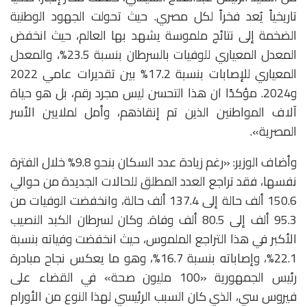
تاريخياً يُعد فخراً لكل مصري. حيث تحولت الجهود الوطنية
الضخمة إلى نتائج ملموسة يشهد بها العالم، حيث انخفض
المعدل المعياري للوفيات بالسرطان بنسبة 23.5%، والمعدل
المعياري للإصابات بنسبة 17.2% بين تقديرات عامي 2022
و2024. مؤكدًا ان هذا التحسن ليس مجرد رقم، بل هو حياة
آلاف المواطنين الذين تم إنقاذهم، وأمل لملايين الأسر
المصرية».
وأضاف الوزير: «رغم زيادة عدد السكان بنحو 9.8% خلال الفترة
نفسها، فقد تراجع العدد المطلق للحالات الجديدة من حوالي
150.6 ألف حالة إلى 137.4 ألف حالة، وانخفضت الوفيات من
95.3 ألف إلى 80.5 ألف وفاة. وكان لسرطان الكبد النصيب
الأكبر في هذا التراجع الملموس، حيث انخفضت وفياته بنسبة
22.1%، وإصاباته بنسبة 16.7%، وهو ما يعكس نجاح مبادرة
رئيس الجمهورية «100 مليون صحة» في القضاء على
فيروس سي، الذي كان السبب الرئيسي لهذا النوع من الأورام