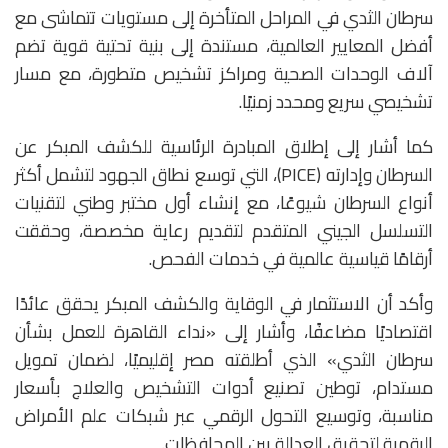
سرطان الثدي في المراحل المتأخرة إلى مستويات تتماشى مع
أفضل المعايير العالمية، مستندة إلى بنية تحتية قوية تضم
آلاف الوحدات الصحية ومراكز تشخيص متطورة، مع مسار
تشخيصي سريع ومحدد زمنيًا.
كما أشار إلى إطلاق المبادرة الرئاسية للكشف المبكر عن
السرطان وإدارته (PICE)، التي توسع نطاق الجهود لتشمل أكثر
أنواع السرطان شيوعًا، مع إنشاء أول مختبر وطني لتقنيات
التسلسل الجيني المتقدم لتقديم رعاية مخصصة، وحققت
أرقامًا قياسية عالمية في خدمات الفحص.
وأكد أن الاستثمار في الوقاية والكشف المبكر يحقق عائدًا
اقتصاديًا مضاعفًا، وأشار إلى «نداء القاهرة للعمل بشأن
سرطان الثدي» الذي أطلقته مصر إقليميًا، لضمان تمويل
مستدام، توطين تصنيع أدوات التشخيص والعلاج بأسعار
مناسبة، وتوسيع التحول الرقمي عبر شبكات علم الأمراض
الرقمية لتحقيق العدالة بين المحافظات.