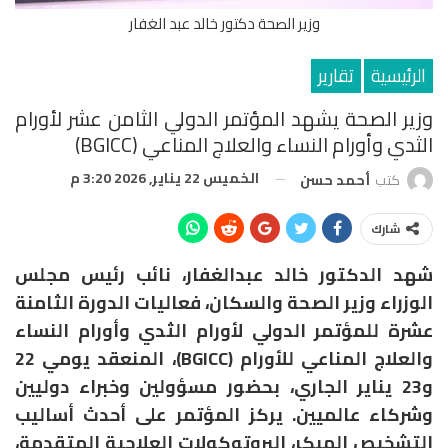
وزير الصحة دكتور خالد عبد الغفار
الرئيسية
تقارير
وزير الصحة يشهد المؤتمر الدولي الثامن عشر لأورام
الثدي وأورام النساء والعلاج المناعي (BGICC)
الخميس 22 يناير, 2026 3:20 م
كتب
أحمد حسن
شارك
شهد الدكتور خالد عبدالغفار، نائب رئيس مجلس
الوزراء وزير الصحة والسكان، فعاليات الدورة الثامنة
عشرة للمؤتمر الدولي لأورام الثدي وأورام النساء
والعلاج المناعي للأورام (BGICC)، المنعقد يومي 22
و23 يناير الجاري، بحضور مسؤولين وخبراء دوليين
وشركاء عالميين. يركز المؤتمر على أحدث أساليب
التشخيص المبكر، البروتوكولات العلاجية المتقدمة،