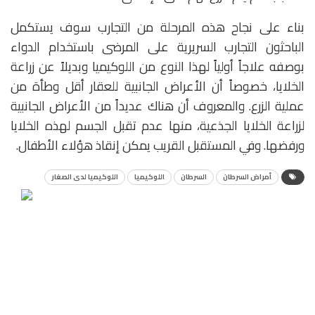
بناء على نجاح هذه المرحلة من التجارب سوف يستكمل
الباحثون التجارب السريرية على المرضى باستخدام الدواء
بوصفه علاجاً أولياً لهذا النوع من اللوكيميا وبديلاً عن زراعة
الخلايا، خصوصاً أن الأعراض الجانبية للعقار أقل وطأة من
عملية الزرع. والمعروف أن هناك عديداً من الأعراض الجانبية
لزراعة الخلايا الجذعية، منها عدم تقبل الجسم لهذه الخلايا
ورفضها. وفي المستقبل القريب يمكن إنقاذ هؤلاء الأطفال.
أمراض السرطان
السرطان
اللوكيميا
اللوكيميا لدى الصغار