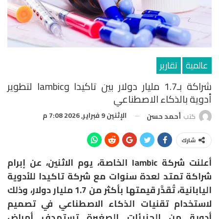
عالمية
تقارير
شراكة بـ1.7 مليار دولار بين تاكيدا وIambic لتطوير
أدوية بالذكاء الاصطناعي
الإثنين 9 فبراير, 2026 7:08 م
كتب
أحمد حسن
شارك
أعلنت شركة Iambic الخاصة، يوم الاثنين، عن إبرام
شراكة تمتد لعدة سنوات مع شركة تاكيدا للأدوية
اليابانية، تُقدَّر قيمتها بأكثر من 1.7 مليار دولار، وذلك
لاستخدام تقنيات الذكاء الاصطناعي في تصميم
أدوية من الجزيئات الصغيرة تستهدف أمراض