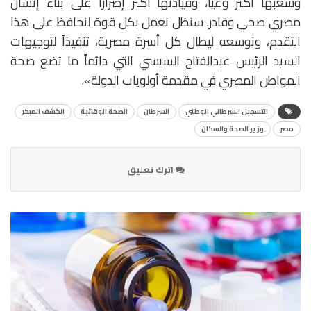
وشعبها أكثر وعياً، وقيادتها أكثر إصراراً على بناء إنسان
مصري صحي وقادر. سنظل نعمل بكل قوة لنحافظ على هذا
التقدم، ونوسعه ليطال كل أسرة مصرية، تنفيذاً لتوجيهات
السيد الرئيس عبدالفتاح السيسي التي دائماً ما تضع صحة
المواطن المصري في مقدمة أولويات الدولة».
التسجيل السرطاني الوطني
السرطان
الصحة الوقائية
الكشف المبكر
مصر
وزير الصحة والسكان
اترك تعليق