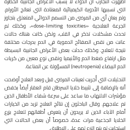
أظهرت التجارب أن الدواء لا يسبب الأعراض الجانبية الخطرة
التي تسببها الأدوية الكيميائية المعتادة التي تعالج الأورام.
ولم يعانِ أي من المرضى من التسمم الدوائي المتعلق بتجاوز
الجرعة العلاجية «dose-limiting toxicities»، وكذلك لم
تحدث مشكلات تذكر في القلب، ولكن كانت هناك حالات
عانت من نقص الصفائح الدموية في الدم بدرجات مختلفة
نتيجة للعلاج. وكذلك حدثت بعض الأعراض الجانبية البسيطة
مثل ارتفاع ضغط الدم والأنيميا ونقص نوع معين من كريات
الدم البيضاء (neutropenia) المسؤولة عن المناعة.
التحليلات التي أُجريت لعينات المرضى قبل وبعد العلاج أوضحت
أنه بالإضافة إلى تثبيط خلايا السرطان قام العقار أيضاً بخفض
مؤشرات الالتهاب ما ساعد على سرعة شفاء الأطفال الذين
تم علاجهم. وقال الباحثون إن نتائج العلاج تزيد من الخيارات
أمام الآباء الذين لا يريدون أن يتعرض أطفالهم للعلاج بزرع
الخلايا الجذعية مرات عدة، خصوصاً أن بعض الحالات التي
استجابت لم يتم الزرع لهم على الإطلاق.