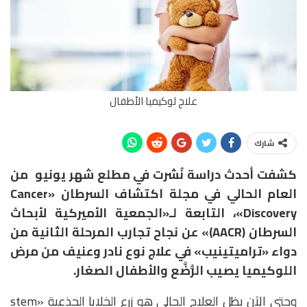
علاج لوكيميا الأطفال
شارك
كشفت أحدث دراسة نُشرت في مطلع شهر يونيو من
العام الحالي في مجلة اكتشاف السرطان «Cancer
Discovery»، التابعة لـ«الجمعية الأميركية لأبحاث
السرطان (AACR)» عن نجاح تجارب المرحلة الثانية من
دواء «تراميتينيب» في علاج نوع نادر وعنيف من مرض
اللوكيميا يصيب الرُّضَّع والأطفال الصغار.
وحتى الآن يظل العلاج الحالي هو زرع الخلايا الجذعية «stem