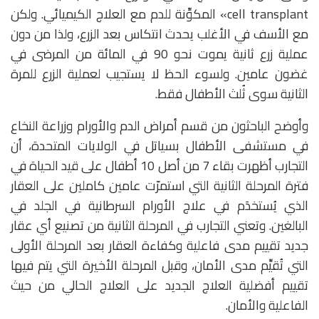
cell transplant» المكوِّنة للدم مع العلاج الكيميائي. ولكن
مع الأسف في الأغلب يحدث انتكاس بعد الزرع، ولذا من دون
عملية زرع ثانية يموت نحو 90 في المائة من المرضى في
غضون عامين. ولسوء الحظ لا يستجيب لعملية الزرع للمرة
الثانية سوى ثُلث الأطفال فقط.
وأوضح الباحثون من قسم أمراض الدم والأورام وزراعة النخاع
في مستشفى الأطفال بسياتل في الولايات المتحدة، أن
التجارب أظهرت بقاء 7 من أصل 10 أطفال على قيد الحياة في
فترة المرحلة الثانية التي استمرّت عامين كاملين على العقار
الذي يُستخدَم في علاج الأورام السرطانية في الجلد في
البالغين. وتعني التجارب في المرحلة الثانية من تصنيع أي عقار
جديد تقييم مدى فاعلية وكفاءة العقار بعد المرحلة الأولى
التي تُقيِّم مدى الأمان، وقبل المرحلة الأخيرة التي يتم فيها
تقييم أفضلية العلاج الجديد على العلاج الحالي من حيث
الفاعلية والأمان.