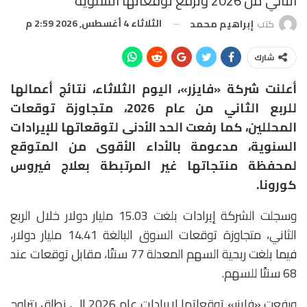
الثاني من 2026 وترفع توقعاتها السنوية
الثلاثاء 4 أغسطس, 2026 2:59 م
كتب
إبراهيم محمد
شارك
أعلنت شركة «فايزر»، اليوم الثلاثاء، نتائج أعمالها
للربع الثاني من عام 2026، متجاوزة توقعات
المحللين، كما رفعت الحد الأدنى لتوقعاتها للإيرادات
السنوية، مدعومة بالأداء الأقوى من المتوقع
لمحفظة منتجاتها غير المرتبطة بعلاج فيروس
كورونا.
وسجلت الشركة إيرادات بلغت 15.03 مليار دولار خلال الربع
الثاني، متجاوزة توقعات السوق البالغة 14.41 مليار دولار،
فيما بلغت ربحية السهم المعدلة 77 سنتًا، مقابل توقعات عند
68 سنتًا للسهم.
ورفعت «فايزر» توقعاتها لإيرادات عام 2026 إلى نطاق يتراوح