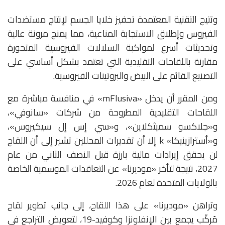
وتتيح التقنية المعتمدة تحفيز خلايا الجسم لإنتاج مستضدات
الفيروس وإطلاق الاستجابة المناعية، مما يمنح مرونة عالية
وتحديثات أسرع لمواكبة السلالات الفيروسية المتحورة
مقارنة باللقاحات التقليدية التي تعتمد بشكل أساسي على
التصنيع القائم على البيض والبروتينات الفيروسية.
ومن المقرر أن يدخل «mFlusiva» في منافسة مباشرة مع
اللقاحات التقليدية المطروحة من شركات «سانوفي»،
و«جلاكسو سميثكلاين»، و«سي إس إل سيكيروس»،
و«أسترازينيكا» k إلا أن تقديرات المحللين تشير إلى أن اللقاح
لن يحقق إيرادات مالية بارزة قبل النصف الثاني من عام
2027، نتيجة لتأخر «موديرنا» عن التعاقدات الموسمية الخاصة
بالولايات المتحدة لعام 2026.
وتراهن «موديرنا» على هذا اللقاح، إلى جانب تطوير لقاح
مُركّب يجمع بين الإنفلونزا وكوفيد-19، لتعويض التراجع في