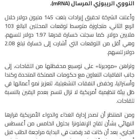
النووي الريبوزي المرسال (mRNA).
وأعلنت الشركة تحقيق إيرادات بلغت 145 مليون دولار خلال
الربع الثاني، متجاوزة متوسط توقعات المحللين البالغ 103
ملايين دولار. كما سجلت خسارة قدرها 1.97 دولار للسهم،
وهي أقل من التوقعات التي أشارت إلى خسارة تبلغ 2.08
دولار للسهم.
وتراهن «موديرنا» على توسيع محفظتها من اللقاحات، إلى
جانب اتفاقيات التعاون مع حكومات المملكة المتحدة وكندا
وأستراليا، وخفض النفقات التشغيلية، لتعزيز نمو أعمالها في
ظل بيئة تنظيمية أمريكية لا تزال تتسم بعدم اليقين بالنسبة
للقاحات.
ومن المنتظر أن تصدر إدارة الغذاء والدواء الأمريكية قرارها
النهائي بشأن لقاح الإنفلونزا بحلول الخامس من أغسطس
الجاري، بعد أن كانت قد رفضت في البداية مراجعة الطلب قبل