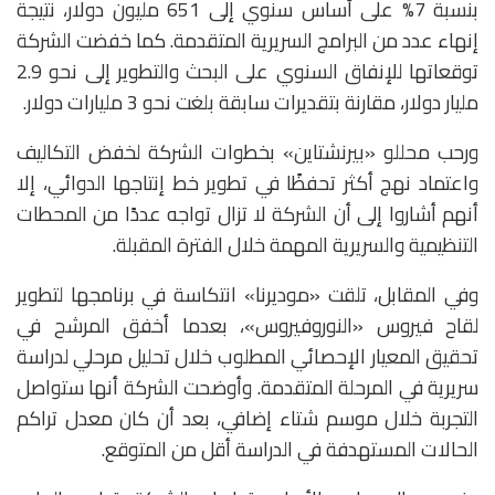
بنسبة 7% على أساس سنوي إلى 651 مليون دولار، نتيجة
إنهاء عدد من البرامج السريرية المتقدمة. كما خفضت الشركة
توقعاتها للإنفاق السنوي على البحث والتطوير إلى نحو 2.9
مليار دولار، مقارنة بتقديرات سابقة بلغت نحو 3 مليارات دولار.
ورحب محللو «بيرنشتاين» بخطوات الشركة لخفض التكاليف
واعتماد نهج أكثر تحفظًا في تطوير خط إنتاجها الدوائي، إلا
أنهم أشاروا إلى أن الشركة لا تزال تواجه عددًا من المحطات
التنظيمية والسريرية المهمة خلال الفترة المقبلة.
وفي المقابل، تلقت «موديرنا» انتكاسة في برنامجها لتطوير
لقاح فيروس «النوروفيروس»، بعدما أخفق المرشح في
تحقيق المعيار الإحصائي المطلوب خلال تحليل مرحلي لدراسة
سريرية في المرحلة المتقدمة. وأوضحت الشركة أنها ستواصل
التجربة خلال موسم شتاء إضافي، بعد أن كان معدل تراكم
الحالات المستهدفة في الدراسة أقل من المتوقع.