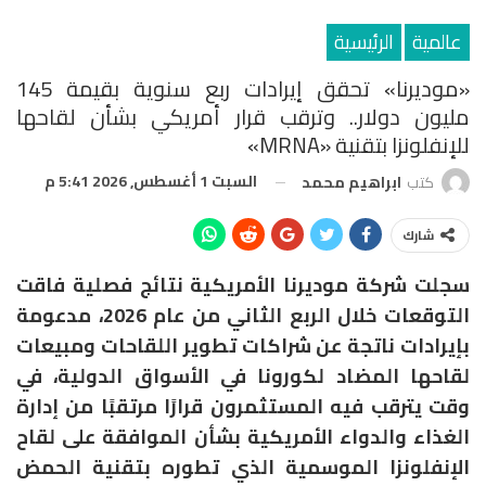
عالمية
الرئيسية
«موديرنا» تحقق إيرادات ربع سنوية بقيمة 145
مليون دولار.. وترقب قرار أمريكي بشأن لقاحها
للإنفلونزا بتقنية «mRNA»
السبت 1 أغسطس, 2026 5:41 م
كتب
ابراهيم محمد
شارك
سجلت شركة موديرنا الأمريكية نتائج فصلية فاقت
التوقعات خلال الربع الثاني من عام 2026، مدعومة
بإيرادات ناتجة عن شراكات تطوير اللقاحات ومبيعات
لقاحها المضاد لكورونا في الأسواق الدولية، في
وقت يترقب فيه المستثمرون قرارًا مرتقبًا من إدارة
الغذاء والدواء الأمريكية بشأن الموافقة على لقاح
الإنفلونزا الموسمية الذي تطوره بتقنية الحمض