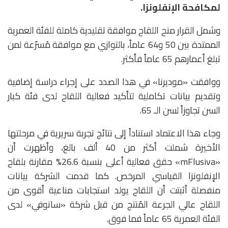
لمكافحة الإنفلونزا.
وشمل القرار منح اللقاح موافقة تقليدية كاملة للفئة العمرية
الممتدة بين 50 و64 عاماً، بالتوازي مع موافقة مُسرّعة لمن
تبلغ أعمارهم 65 عاماً فأكثر.
ووافقت «موديرنا» في هذا الصدد على إجراء دراسة إضافية
وتقديم بيانات تكاملية لتأكيد فعالية اللقاح لدى فئة كبار
السن تجاوزاً لسن الـ 65.
وجاء هذا الاعتماد استناداً إلى نتائج تجربة سريرية في مرحلتها
الأخيرة شملت أكثر من 40 ألف بالغ، وأظهرت أن
«mFlusiva» حقق فعالية أعلى بنسبة 26.6% مقارنة بلقاح
الإنفلونزا القياسي المرخص. كما قدمت الشركة بيانات
منفصلة أثبتت أن اللقاح يولد استجابات مناعية أقوى من
اللقاح عالي الجرعة المُنتج من قبل شركة «سانوفي» لدى
الفئة العمرية 65 عاماً فما فوق.