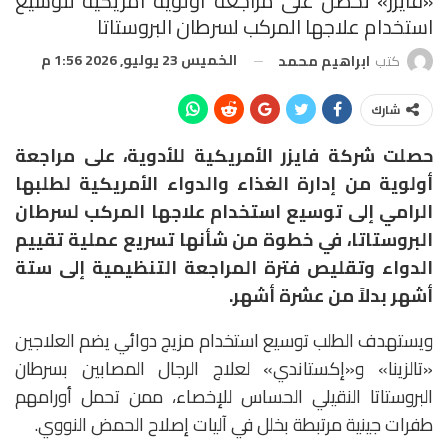
«فايزر» تحصل على مراجعة أولوية أمريكية لتوسيع
استخدام علاجها المركب لسرطان البروستاتا
الخميس 23 يوليو, 2026 1:56 م
كتب
ابراهيم محمد
شارك
حصلت شركة فايزر الأمريكية للأدوية، على مراجعة
أولوية من إدارة الغذاء والدواء الأمريكية لطلبها
الرامي إلى توسيع استخدام علاجها المركب لسرطان
البروستاتا، في خطوة من شأنها تسريع عملية تقييم
الدواء وتقليص فترة المراجعة التنظيمية إلى ستة
أشهر بدلاً من عشرة أشهر.
ويستهدف الطلب توسيع استخدام مزيج دوائي يضم العلاجين
«تالزينا» و«إكستاندي» لعلاج الرجال المصابين بسرطان
البروستاتا النقيلي الحساس للإخصاء، ممن تحمل أورامهم
طفرات جينية مرتبطة بخلل في آليات إصلاح الحمض النووي.