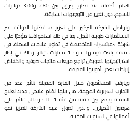
العام بأكمله عند نطاق يتراوح بين 2.80 و3.00 دولارات
للسهم، دون تغيير عن التوجيهات السابقة.
وتواصل الشركة التركيز على تعزيز محفظتها الدوائية عبر
الاستثمارات طويلة الأجل، بما في ذلك استحواذها مؤخرًا على
شركة «ميتسيرا» المتخصصة في تطوير علاجات السمنة، في
صفقة بلغت قيمتها نحو 10 مليارات دولار، وذلك في إطار
استراتيجيتها لتعويض تراجع مبيعات منتجات كوفيد وانخفاض
إيرادات بعض أدويتها القديمة.
ويترقب المستثمرون خلال الفترة المقبلة نتائج عدد من
التجارب السريرية المهمة، من بينها نظام علاجي جديد لعلاج
السمنة يجمع بين حقنة من فئة GLP-1 وعلاج قائم على
هرمون الأميلين، والذي تعول عليه الشركة لتعزيز نمو
أعمالها في السنوات المقبلة.