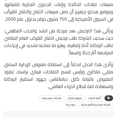
مبيعات لقاحات الجائحة وإثبات الجدوى التجارية لتقنياتها.
ويتوقع محللو جيفريز أن تصل مبيعات اللقاح واللقاح المُركّب
في السوق الأمريكية إلى 750 مليون دولار بحلول عام 2030.
ويأتي هذا الترخيص بعد مرحلة من الشد والجذب التنظيمي؛
حيث سحبت الشركة طلب ترخيص اللقاح المُركب العام الماضي
لطلب الوكالة أدلة إضافية، وهو ما صاحبه تشديد في إجراءات
المراجعة أثار جدلاً واسعاً.
وأدى هذا الجدل لاحقاً إلى استقالة مفوض الإدارة السابق
مارتي ماكاري ورئيس قسم اللقاحات فيناي براساد، ليقود
المفوض بالنيابة كايل ديامانتاس جهود استقرار الوكالة
واستعادة ثقة قطاع الدواء العالمي.
أخبار الدواء
سوق الدواء
شركة «موديرنا»
شركة موديرنا الأمريكية
موديرنا