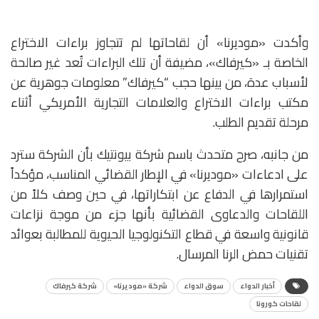
وأكدت «موديرنا» أن لقاحاتها لم تتجاوز براءات الاختراع
الخاصة بـ «كيرفاك»، مضيفة أن تلك البراءات تُعد غير صالحة
لأسباب عدة، من بينها حجب “كيرفاك” معلومات جوهرية عن
مكتب براءات الاختراع والعلامات التجارية الأمريكي أثناء
مرحلة تقديم الطلب.
من جانبه، صرح متحدث باسم شركة بيونتيك بأن الشركة سترد
على ادعاءات «موديرنا» في الإطار القضائي المناسب، مؤكداً
استمرارها في الدفاع عن ابتكاراتها، في حين وصف كلاً من
اللقاحات والدعاوى القضائية بأنها جزء من موجة نزاعات
قانونية واسعة في قطاع التكنولوجيا الحيوية للمطالبة بعوائد
تقنيات حمض الرنا المرسال.
أخبار الدواء
سوق الدواء
شركة «موديرنا»
شركة كيرفاك
لقاحات كورونا