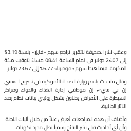
وعقب نشر الصحيفة للتقرير، تراجع سهم «فايزر» بنسبة 3.19%
إلى 24.07 دولار في تمام الساعة 08:41 مساءً بتوقيت مكة
المكرمة، فيما هبط سهم «موديرنا» 6.77% إلى 23.67 دولار.
وقال متحدث باسم وزارة الصحة الأمريكية في تصريح لـ «سي
إن بي سي»، إن موظفي إدارة الغذاء والدواء ومراكز
السيطرة على الأمراض يحللون بشكل روتيني بيانات نظام رصد
الآثار الجانبية.
وأضاف أن هذه المراجعات تُعرض علناً من خلال آليات اللجنة،
وأن أي أحاديث قبل نشر النتائج رسمياً تظل مجرد تكهنات.