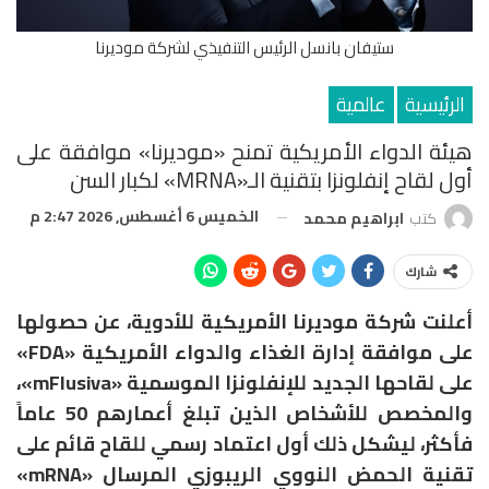
ستيفان بانسل الرئيس التنفيذي لشركة موديرنا
الرئيسية
عالمية
هيئة الدواء الأمريكية تمنح «موديرنا» موافقة على
أول لقاح إنفلونزا بتقنية الـ«mRNA» لكبار السن
الخميس 6 أغسطس, 2026 2:47 م
كتب
ابراهيم محمد
شارك
أعلنت شركة موديرنا الأمريكية للأدوية، عن حصولها
على موافقة إدارة الغذاء والدواء الأمريكية «FDA»
على لقاحها الجديد للإنفلونزا الموسمية «mFlusiva»،
والمخصص للأشخاص الذين تبلغ أعمارهم 50 عاماً
فأكثر، ليشكل ذلك أول اعتماد رسمي للقاح قائم على
تقنية الحمض النووي الريبوزي المرسال «mRNA»