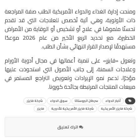
ومنحت إدارة الغذاء والدواء الأمريكية الطلب صفة المراجعة
ذات الأولوية، وهي آلية تُخصص للعلاجات التي قد تقدم
تحسنًا ملموسًا في علاج أو تشخيص أو الوقاية من الأمراض
الخطيرة، مع تحديد الربع الأخير من عام 2026 موعدًا
مستهدفًا لإصدار القرار النهائي بشأن الطلب.
وتعول «فايزر» على تنمية أعمالها في مجال أدوية الأورام
وعلاجات السمنة، إلى جانب الأصول التي استحوذت عليها
مؤخرًا، لدعم نمو الإيرادات وتعويض التراجع المستمر في
مبيعات المنتجات المرتبطة بجائحة كورونا.
أخبار الدواء
سرطان البروستاتا
سوق الدواء
شركة فايزر
شركة فايزر الأمريكية
شركة فايزر الأمريكية للأدوية
فايزر
اترك تعليق