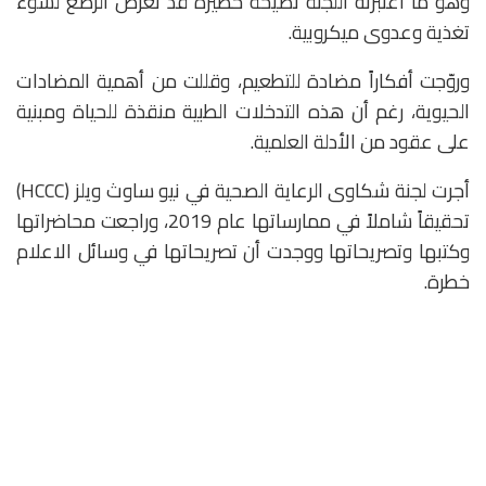
وهو ما اعتبرته اللجنة نصيحة خطيرة قد تعرّض الرضع لسوء
تغذية وعدوى ميكروبية.
وروّجت أفكاراً مضادة للتطعيم، وقللت من أهمية المضادات
الحيوية، رغم أن هذه التدخلات الطبية منقذة للحياة ومبنية
على عقود من الأدلة العلمية.
أجرت لجنة شكاوى الرعاية الصحية في نيو ساوث ويلز (HCCC)
تحقيقاً شاملاً في ممارساتها عام 2019، وراجعت محاضراتها
وكتبها وتصريحاتها ووجدت أن تصريحاتها في وسائل الاعلام
خطرة.