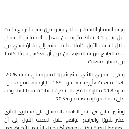
ورغم استمرار الانخفاض خلال يونيو، فإن وتيرة التراجع جاءت
أقل بنحو 3.1 نقاط مئوية من معدل الانكماش المسجل
خلال النصف الأول كاملًا، ما قد يشير إلى تباطؤ نسبي في
حدة التراجع بنهاية الفترة، من دون أن يعكس تحولًا كاملًا
في مسار المبيعات.
وعلى مستوى الاثني عشر شهرًا المنتهية في يونيو 2026،
بلغت مبيعات «أوركيديا» نحو 1.690 مليار جنيه، بنمو محدود
قدره 1.8% مقارنة بالفترة المناظرة السابقة، فيما استحوذت
على حصة سوقية بلغت نحو 0.54%.
ويشير التباين بين النمو الطفيف المسجل على مستوى الاثني
عشر شهرًا والتراجع الواضح خلال النصف الأول إلى أن
الضغوط البيعية تركزت بصورة أكبر خلال الأشهر الأخيرة، كما