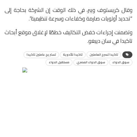
وقال كريستوف ويبر، في ذلك الوقت إن الشركة بحاجة إلى
“تحديد أولويات صارمة وكفاءات وسرعة تنظيمية”.
وتضمنت إجراءات خفض التكاليف خططًا لإغلاق موقع أبحاث
تاكيدا في سان دييغو.
تاكيدا تسرح العاملين
تاكيدا للأدوية
تستريح عاملين تاكيدا
سوق الدواء
سوق الدواء المصري
مستقبل الدواء