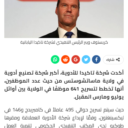
كريستوف ويبر الرئيس التنفيذي لشركة تاكيدا اليابانية
شارك
أكدت شركة تاكيدا للأدوية، أكبر شركة تصنيع أدوية
في ولاية ماساتشوستس من حيث عدد الموظفين،
أنها تخطط لتسريح 641 موظفًا في الولاية بين أوائل
يوليو ومارس المقبل.
حيث سيتم تسريح حوالي 495 عاملاً في كامبريدج و146 في
ليكسينغتون، وفقًا لإيداع شركة الأدوية العملاقة ومقرها
طوكيو لدى المكتب التنفيذي الحكومي لتنمية العمل