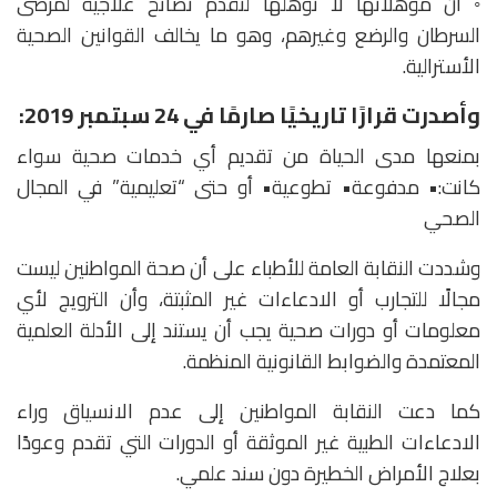
◦ أن مؤهلاتها لا تؤهلها لتقدم نصائح علاجية لمرضى
السرطان والرضع وغيرهم، وهو ما يخالف القوانين الصحية
الأسترالية.
وأصدرت قرارًا تاريخيًا صارمًا في 24 سبتمبر 2019:
بمنعها مدى الحياة من تقديم أي خدمات صحية سواء
كانت:• مدفوعة• تطوعية• أو حتى “تعليمية” في المجال
الصحي
وشددت النقابة العامة للأطباء على أن صحة المواطنين ليست
مجالًا للتجارب أو الادعاءات غير المثبتة، وأن الترويج لأي
معلومات أو دورات صحية يجب أن يستند إلى الأدلة العلمية
المعتمدة والضوابط القانونية المنظمة.
كما دعت النقابة المواطنين إلى عدم الانسياق وراء
الادعاءات الطبية غير الموثقة أو الدورات التي تقدم وعودًا
بعلاج الأمراض الخطيرة دون سند علمي.