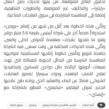
تحقيق النتائج المتوقعة، من بينها تحديات دمج أعمال
«رايثيرا»، والتكاليف غير المتوقعة، والتطورات التنظيمية،
إضافة إلى المنافسة المتزايدة في سوق العلاجات المناعية.
وتأتي هذه الخطوة بعد أقل من شهر من إتمام «بيوجن»
استحواذاً ضخماً آخر على شركة أبيليس بقيمة 5.6 مليار دولار،
وهو ما منحها علاجات معتمدة لأمراض الكلى والعين،
وتأتي هذه التحركات المكثفة في وقت تسعى فيه الشركة
جاهدة لتنويع وتأمين خطوط إنتاجها المستقبلية لمواجهة
المنافسة الشرسة من البدائل الحيوية المماثلة التي تهدد
مبيعات أدويتها الرائدة؛ مثل دواءي تايسابري وتيكفيديرا
لعلاج التصلب المتعدد، ودواء سبينرازا لضمور العضلات
الشوكي، فضلاً عن البطء والتعقيد الذي يواجه طرح علاجها
الجديد لمرض الزهايمر «ليكيمبي» المطور بالشراكة مع
«إيساي» .
أخبار الدواء
الرئيس التنفيذي لشركة بيوجين
بيوجين
سوق الدواء