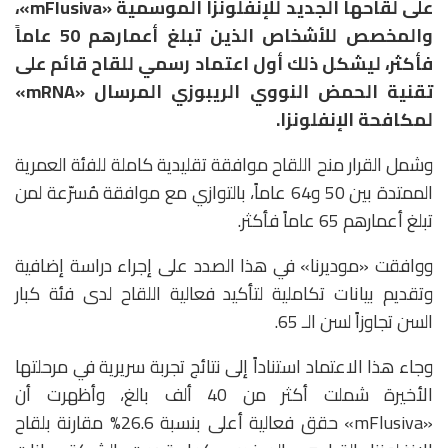
على لقاحها الجديد للإنفلونزا الموسمية «mFlusiva»،
والمخصص للأشخاص الذين تبلغ أعمارهم 50 عاماً
فأكثر، ليشكل ذلك أول اعتماد رسمي للقاح قائم على
تقنية الحمض النووي الريبوزي المرسال «mRNA»
لمكافحة الإنفلونزا.
وشمل القرار منح اللقاح موافقة تقليدية كاملة للفئة العمرية
الممتدة بين 50 و64 عاماً، بالتوازي مع موافقة مُسرّعة لمن
تبلغ أعمارهم 65 عاماً فأكثر.
ووافقت «موديرنا» في هذا الصدد على إجراء دراسة إضافية
وتقديم بيانات تكاملية لتأكيد فعالية اللقاح لدى فئة كبار
السن تجاوزاً لسن الـ 65.
وجاء هذا الاعتماد استناداً إلى نتائج تجربة سريرية في مرحلتها
الأخيرة شملت أكثر من 40 ألف بالغ، وأظهرت أن
«mFlusiva» حقق فعالية أعلى بنسبة 26.6% مقارنة بلقاح