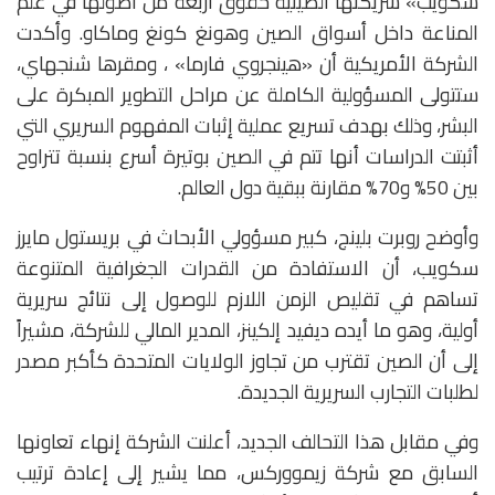
سكويب» شريكتها الصينية حقوق أربعة من أصولها في علم
المناعة داخل أسواق الصين وهونغ كونغ وماكاو. وأكدت
الشركة الأمريكية أن «هينجروي فارما» ، ومقرها شنجهاي،
ستتولى المسؤولية الكاملة عن مراحل التطوير المبكرة على
البشر، وذلك بهدف تسريع عملية إثبات المفهوم السريري التي
أثبتت الدراسات أنها تتم في الصين بوتيرة أسرع بنسبة تتراوح
بين 50% و70% مقارنة ببقية دول العالم.
وأوضح روبرت بلينج، كبير مسؤولي الأبحاث في بريستول مايرز
سكويب، أن الاستفادة من القدرات الجغرافية المتنوعة
تساهم في تقليص الزمن اللازم للوصول إلى نتائج سريرية
أولية، وهو ما أيده ديفيد إلكينز، المدير المالي للشركة، مشيراً
إلى أن الصين تقترب من تجاوز الولايات المتحدة كأكبر مصدر
لطلبات التجارب السريرية الجديدة.
وفي مقابل هذا التحالف الجديد، أعلنت الشركة إنهاء تعاونها
السابق مع شركة زيمووركس، مما يشير إلى إعادة ترتيب