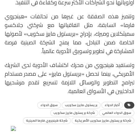
أولوياتها نحو الشراكات الأكثر سرعة وكفاءة في التنفيذ.
وتتميز هذه الصفقة عن غيرها من تحالفات «هينجروي
فارما» السابقة، مثل اتفاقياتها مع شركتي جلاكسو
سميثكلاين وميرك، بإدراج «بريستول مايرز سكويب» لأصولها
الخاصة ضمن التبادل، مما يمنح الشركة الصينية فرصة
المشاركة في تطوير وتسويق الأدوية عالمياً.
وتستفيد هينجروي من محرك اكتشاف الأدوية لدى الشريك
الأمريكي، بينما تحصل «بريستول مايرز» على مصدر مستدام
لبرامج التطوير والوسائل اللازمة لتسريع تقدم مرشحيها
الداخليين في الأسواق العالمية.
أخبار الدواء
بريستول مايرز سكويب
سوق الدواء
سوق الدواء العالمي
شركة بريستول مايرز سكويب
شركة بريستول مايرز سكويب الأمريكية
شركة هينجروي فارما الصينية