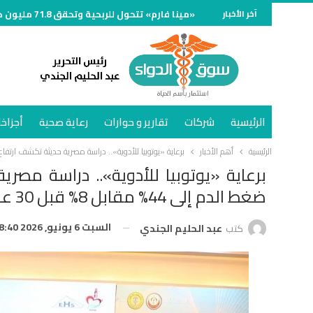
آخر الأخبار
«مينا فارم» تتحول للربحية وتحقق 71.8 مليون جنيه خلال الربع الأول من 2026
الرئيسية
شركات
تقارير و حوارات
رعاية صحية
أجزاخا
الرئيسية
أهم الأخبار
برعاية «يوتوبيا للأدوية».. دراسة مصرية حديثة تكشف ارتفاع معدل السيطر
برعاية «يوتوبيا للأدوية».. دراسة مص
ضغط الدم إلى 44% مقابل 8% قبل 30 عامًا
السبت 6 يونيو, 2026 8:40 م
كتب
عبد الحليم الجندي