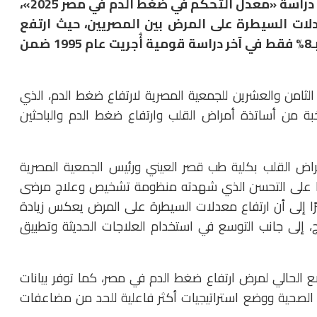
أعلنت الجمعية المصرية لارتفاع ضغط الدم نتائج دراسة «معدل التحكم في ضغط الدم في مصر 2025»،
 السيطرة على المرض بين المصريين، حيث ارتفع
معدل التحكم في ضغط الدم إلى 44.2%، مقارنة بـ8% فقط في آخر دراسة قومية أُجريت عام 1995 ضمن
 الثامن والعشرين للجمعية المصرية لارتفاع ضغط الدم، الذي
لجاري، بمشاركة نخبة من أساتذة أمراض القلب وارتفاع ضغط الدم والباحثين
راض القلب بكلية طب قصر العيني ورئيس الجمعية المصرية
جابيًا على التحسن الذي شهدته منظومة تشخيص وعلاج مرضى
ًا إلى أن ارتفاع معدلات السيطرة على المرض يعكس زيادة
اج، إلى جانب التوسع في استخدام العلاجات الحديثة وتطبيق
ضع الحالي لمرض ارتفاع ضغط الدم في مصر، كما توفر بيانات
الصحية ووضع استراتيجيات أكثر فاعلية للحد من مضاعفات