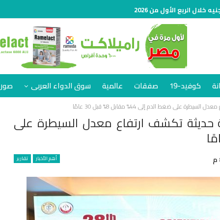
نة
كوفيد-19
صفقات
عالمية
سوق الدواء العربى
صور 
ة على ضغط الدم إلى 44% مقابل 8% قبل 30 عامًا
رية حديثة تكشف ارتفاع معدل السيطرة على
أهم الأخبار
تقارير