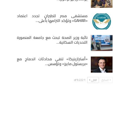
مستشفى مصر للطيران تجدد اعتماد
«GAHAR» وتؤكد التزامها بأعلى…
نائبة وزير الصحة تبحث مع جامعة المنصورة
التحديات السكانية…
«أسترازينيكا» تنفي محادثات اندماج مع
«بريستول مايرز» وتؤسس…
السابق
التالى
1 of 9٬222